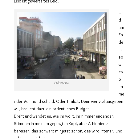
Leid ist gevierteltes Leid.
Un
d
am
En
de
ist
so
wi
es
o
Substanz
im
me
r der Vollmond schuld. Oder Timkat. Denn wer viel ausgeben
will, braucht dazu ein ordentliches Budget…
Dreht und wendet es, wie Ihr wollt, Ihr nimmer endenden
Stimmen in meinem geplagten Kopf, aber Äthiopien zu
bereisen, das schwant mir jetzt schon, das wird intensiv und