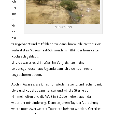
ich
me
ine
m
Ne
Geteiltes Leid
be
nsi
tzer gebannt und mitfühlend zu, denn ihm wurde nicht nur ein
verkratztes Museumsstück, sondern mithin der komplette
Rucksack geklaut.
Und da war alles drin,
alles
. Im Vergleich zu meinem
Leidensgenossen aus Uganda kam ich also noch recht
ungeschoren davon.
Auch in Awassa, als ich schon wieder feixend und lachend mit
Elvis und Robel zusammensaß und wir die Sterne vom
Himmel holten und die Welt in Stücke hieben, auch da
widerfuhr mir Linderung. Denn an jenem Tag der Vorsehung
waren noch zwei weitere Touristen beklaut worden. Geteiltes