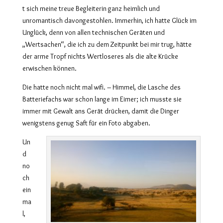
t sich meine treue Begleiterin ganz heimlich und
unromantisch davongestohlen. Immerhin, ich hatte Glück im
Unglück, denn von allen technischen Geräten und
„Wertsachen“, die ich zu dem Zeitpunkt bei mir trug, hätte
der arme Tropf nichts Wertloseres als die alte Krücke
erwischen können.
Die hatte noch nicht mal wifi. – Himmel, die Lasche des
Batteriefachs war schon lange im Eimer; ich musste sie
immer mit Gewalt ans Gerät drücken, damit die Dinger
wenigstens genug Saft für ein Foto abgaben.
Un
d
no
ch
ein
ma
l,