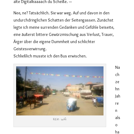
alte Digitalkaaaach du Scheiße. —
Nee, ne? Tatsächlich. Sie war weg. Auf und davon in den
undurchdringlichen Schatten der Seitengassen. Zunächst
legte ich meine surrenden Gedanken und Gefühle beiseite,
eine äußerst bittere Gewürzmischung aus Verlust, Trauer,
Ärger über die eigene Dummheit und schlichter
Geistesverwirrung.
Schließlich musste ich den Bus erwischen.
Na
ch
ze
hn
Jah
re
n
als
Kein wifi
o
ha