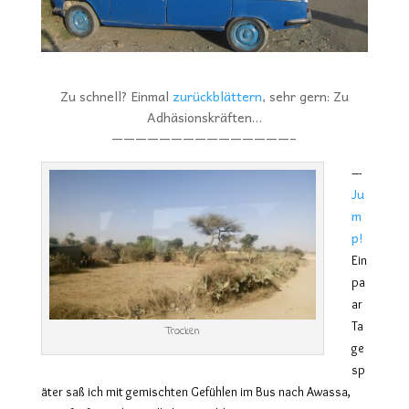
Zu schnell? Einmal
zurückblättern
, sehr gern: Zu
Adhäsionskräften…
———————————————–
–-
Ju
m
p!
Ein
pa
ar
Ta
Trocken
ge
sp
äter saß ich mit gemischten Gefühlen im Bus nach Awassa,