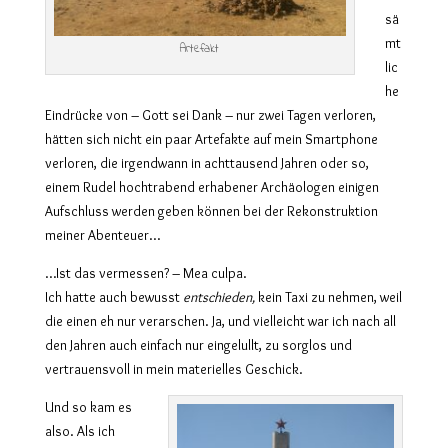
sä
mt
Artefakt
lic
he
Eindrücke von – Gott sei Dank – nur zwei Tagen verloren,
hätten sich nicht ein paar Artefakte auf mein Smartphone
verloren, die irgendwann in achttausend Jahren oder so,
einem Rudel hochtrabend erhabener Archäologen einigen
Aufschluss werden geben können bei der Rekonstruktion
meiner Abenteuer…
…Ist das vermessen? – Mea culpa.
Ich hatte auch bewusst
entschieden,
kein Taxi zu nehmen, weil
die einen eh nur verarschen. Ja, und vielleicht war ich nach all
den Jahren auch einfach nur eingelullt, zu sorglos und
vertrauensvoll in mein materielles Geschick.
Und so kam es
also. Als ich