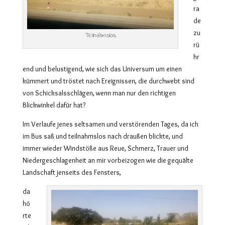
ra
de
zu
Teilnahmslos
rü
hr
end und belustigend, wie sich das Universum um einen
kümmert und tröstet nach Ereignissen, die durchwebt sind
von Schicksalsschlägen, wenn man nur den richtigen
Blickwinkel dafür hat?
Im Verlaufe jenes seltsamen und verstörenden Tages, da ich
im Bus saß und teilnahmslos nach draußen blickte, und
immer wieder Windstöße aus Reue, Schmerz, Trauer und
Niedergeschlagenheit an mir vorbeizogen wie die gequälte
Landschaft jenseits des Fensters,
da
hö
rte