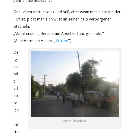
geht an die Substanz.
Das Leben dort ist dick und süß, aber wenn man nicht auf der
Hut ist, pickt man sich wüst an seinen halb verborgenen
Stacheln.
„Wohlan denn, Herz, nimm Abschied und gesunde.“
Stufen
(Aus: Hermann Hesse, „
“)
De
rg
es
tal
t
erl
eb
te
ich
in
Nimm Abschied
mi
tte