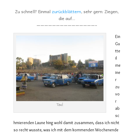
Zu schnell? Einmal
zurückblättern
, sehr gern: Ziegen,
die auf…
———————————————–
Ein
Gu
tte
il
me
ine
r
zu
vo
r
Taxi!
ab
sc
hmierenden Laune hing wohl damit zusammen, dass ich nicht
so recht wusste, was ich mit dem kommenden Wochenende