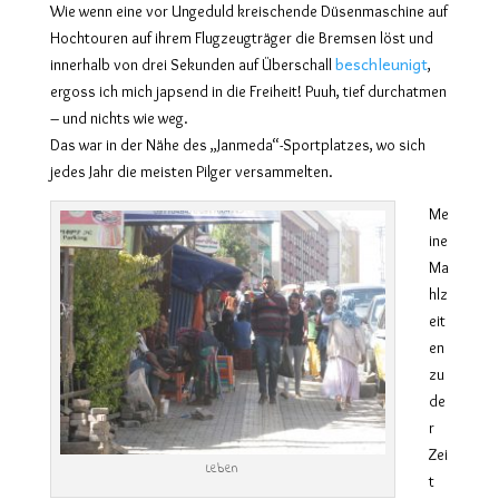
Wie wenn eine vor Ungeduld kreischende Düsenmaschine auf
Hochtouren auf ihrem Flugzeugträger die Bremsen löst und
beschleunigt
innerhalb von drei Sekunden auf Überschall
,
ergoss ich mich japsend in die Freiheit! Puuh, tief durchatmen
– und nichts wie weg.
Das war in der Nähe des „Janmeda“-Sportplatzes, wo sich
jedes Jahr die meisten Pilger versammelten.
Me
ine
Ma
hlz
eit
en
zu
de
r
Zei
Leben
t