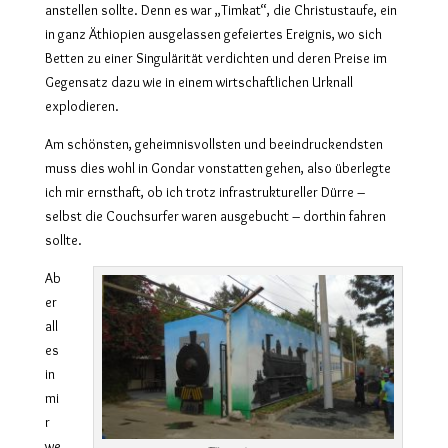
anstellen sollte. Denn es war „Timkat“, die Christustaufe, ein
in ganz Äthiopien ausgelassen gefeiertes Ereignis, wo sich
Betten zu einer Singulärität verdichten und deren Preise im
Gegensatz dazu wie in einem wirtschaftlichen Urknall
explodieren.
Am schönsten, geheimnisvollsten und beeindruckendsten
muss dies wohl in Gondar vonstatten gehen, also überlegte
ich mir ernsthaft, ob ich trotz infrastruktureller Dürre –
selbst die Couchsurfer waren ausgebucht – dorthin fahren
sollte.
Ab
er
all
es
in
mi
r
we