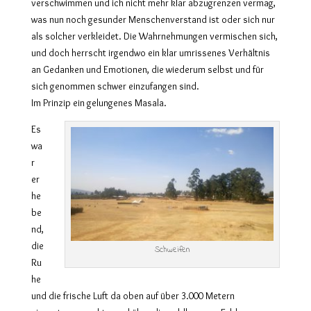
verschwimmen und ich nicht mehr klar abzugrenzen vermag,
was nun noch gesunder Menschenverstand ist oder sich nur
als solcher verkleidet. Die Wahrnehmungen vermischen sich,
und doch herrscht irgendwo ein klar umrissenes Verhältnis
an Gedanken und Emotionen, die wiederum selbst und für
sich genommen schwer einzufangen sind.
Im Prinzip ein gelungenes Masala.
Es
wa
r
er
he
be
nd,
die
Schweifen
Ru
he
und die frische Luft da oben auf über 3.000 Metern