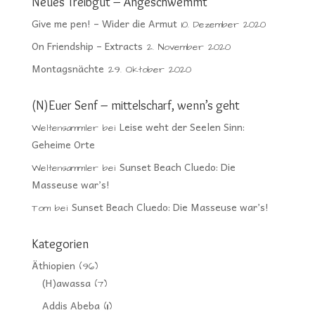
Neues Treibgut – Angeschwemmt
Give me pen! – Wider die Armut
10. Dezember 2020
On Friendship – Extracts
2. November 2020
Montagsnächte
29. Oktober 2020
(N)Euer Senf – mittelscharf, wenn’s geht
Leise weht der Seelen Sinn:
Weltensammler
bei
Geheime Orte
Sunset Beach Cluedo: Die
Weltensammler
bei
Masseuse war’s!
Sunset Beach Cluedo: Die Masseuse war’s!
Tom
bei
Kategorien
Äthiopien
(96)
(H)awassa
(7)
Addis Abeba
(11)