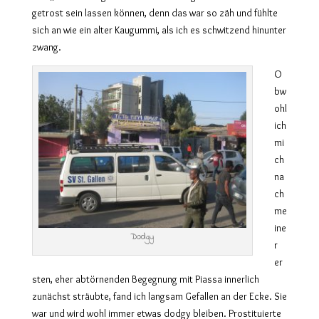
getrost sein lassen können, denn das war so zäh und fühlte
sich an wie ein alter Kaugummi, als ich es schwitzend hinunter
zwang.
O
bw
ohl
ich
mi
ch
na
ch
me
ine
Dodgy
r
er
sten, eher abtörnenden Begegnung mit Piassa innerlich
zunächst sträubte, fand ich langsam Gefallen an der Ecke. Sie
war und wird wohl immer etwas dodgy bleiben. Prostituierte