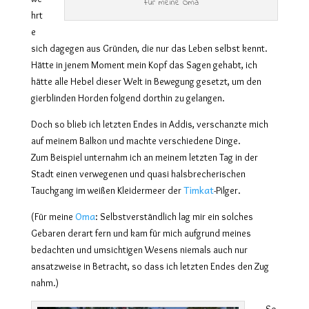
Für meine Oma
hrt
e
sich dagegen aus Gründen, die nur das Leben selbst kennt.
Hätte in jenem Moment mein Kopf das Sagen gehabt, ich
hätte alle Hebel dieser Welt in Bewegung gesetzt, um den
gierblinden Horden folgend dorthin zu gelangen.
Doch so blieb ich letzten Endes in Addis, verschanzte mich
auf meinem Balkon und machte verschiedene Dinge.
Zum Beispiel unternahm ich an meinem letzten Tag in der
Stadt einen verwegenen und quasi halsbrecherischen
Timkat
Tauchgang im weißen Kleidermeer der
-Pilger.
Oma
(Für meine
: Selbstverständlich lag mir ein solches
Gebaren derart fern und kam für mich aufgrund meines
bedachten und umsichtigen Wesens niemals auch nur
ansatzweise in Betracht, so dass ich letzten Endes den Zug
nahm.)
So