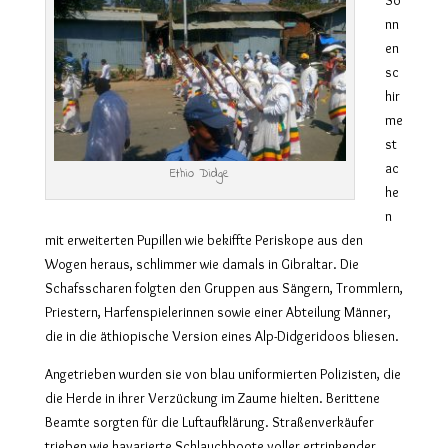
nn
en
sc
hir
me
st
ac
Ethio Didge
he
n
mit erweiterten Pupillen wie bekiffte Periskope aus den
Wogen heraus, schlimmer wie damals in Gibraltar. Die
Schafsscharen folgten den Gruppen aus Sängern, Trommlern,
Priestern, Harfenspielerinnen sowie einer Abteilung Männer,
die in die äthiopische Version eines Alp-Didgeridoos bliesen.
Angetrieben wurden sie von blau uniformierten Polizisten, die
die Herde in ihrer Verzückung im Zaume hielten. Berittene
Beamte sorgten für die Luftaufklärung. Straßenverkäufer
trieben wie havarierte Schlauchboote voller ertrinkender