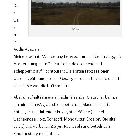
Du
et
wa
s,
Grab
ruf
in
Addis Abeba an.
Meine erwähnte Wanderung fiel wiederum auf den Freitag, die
Vorbereitungen für Timkat liefen da dröhnend und
scheppernd auf Hochtouren: Die ersten Prozessionen
wurden geübt und stolzer Gesang zerschnitt hell und scharf
wie ein Messer die brütende Luft.
Aber unaufhaltsam wie ein schmelzender Gletscher bahnte
ich mir einen Weg durch die betuchten Massen, schritt
entlang frisch duftender Eukalyptus-Bäume (schnell
wachsendes Holz, Rohstoff, Monokultur, Erosion. Die alte
Leier.) und vorbei an Ziegen, Packeseln und bettelnden
Kindern stetig nach oben.