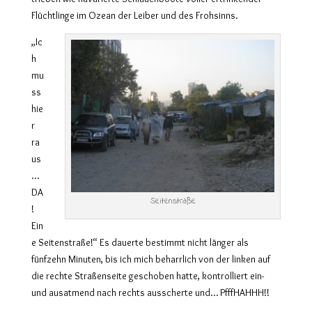
Flüchtlinge im Ozean der Leiber und des Frohsinns.
„Ic
h
mu
ss
hie
r
ra
us
…
DA
Seitenstraße
!
Ein
e Seitenstraße!“ Es dauerte bestimmt nicht länger als
fünfzehn Minuten, bis ich mich beharrlich von der linken auf
die rechte Straßenseite geschoben hatte, kontrolliert ein-
und ausatmend nach rechts ausscherte und… PfffHAHHH!!