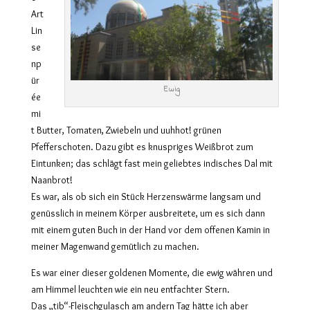
Art
Lin
se
np
ür
Ewig
ée
mi
t Butter, Tomaten, Zwiebeln und uuhhot! grünen
Pfefferschoten. Dazu gibt es knuspriges Weißbrot zum
Eintunken; das schlägt fast mein geliebtes indisches Dal mit
Naanbrot!
Es war, als ob sich ein Stück Herzenswärme langsam und
genüsslich in meinem Körper ausbreitete, um es sich dann
mit einem guten Buch in der Hand vor dem offenen Kamin in
meiner Magenwand gemütlich zu machen.
Es war einer dieser goldenen Momente, die ewig währen und
am Himmel leuchten wie ein neu entfachter Stern.
Das „tib“-Fleischgulasch am andern Tag hätte ich aber