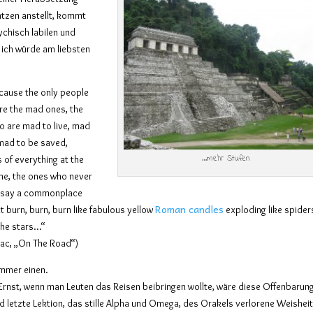
ätzen anstellt, kommt
chisch labilen und
 ich würde am liebsten
cause the only people
re the mad ones, the
o are mad to live, mad
 mad to be saved,
…mehr Stufen
 of everything at the
me, the ones who never
 say a commonplace
Roman candles
ut burn, burn, burn like fabulous yellow
exploding like spider
the stars…“
uac, „On The Road“)
immer einen.
Ernst, wenn man Leuten das Reisen beibringen wollte, wäre diese Offenbarung
d letzte Lektion, das stille Alpha und Omega, des Orakels verlorene Weisheit