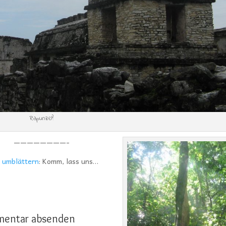
Rapunzel?
————————-
e
umblättern
: Komm, lass uns…
entar absenden