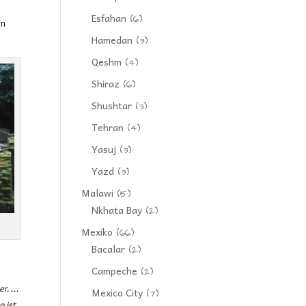
Esfahan
(6)
rn
Hamedan
(3)
Qeshm
(4)
Shiraz
(6)
Shushtar
(3)
Tehran
(4)
Yasuj
(3)
Yazd
(3)
Malawi
(5)
Nkhata Bay
(2)
Mexiko
(66)
Bacalar
(2)
Campeche
(2)
er. …
Mexico City
(7)
o ist