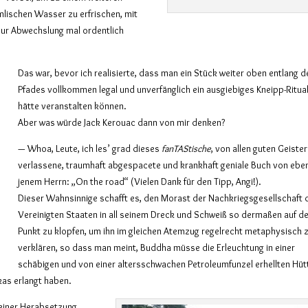
mlischen Wasser zu erfrischen, mit
ur Abwechslung mal ordentlich
Das war, bevor ich realisierte, dass man ein Stück weiter oben entlang d
Pfades vollkommen legal und unverfänglich ein ausgiebiges Kneipp-Ritua
hätte veranstalten können.
Aber was würde Jack Kerouac dann von mir denken?
— Whoa, Leute, ich les’ grad dieses
fanTAStische
, von allen guten Geiste
verlassene, traumhaft abgespacete und krankhaft geniale Buch von ebe
jenem Herrn: „On the road“ (Vielen Dank für den Tipp, Angi!).
Dieser Wahnsinnige schafft es, den Morast der Nachkriegsgesellschaft 
Vereinigten Staaten in all seinem Dreck und Schweiß so dermaßen auf d
Punkt zu klopfen, um ihn im gleichen Atemzug regelrecht metaphysisch 
verklären, so dass man meint, Buddha müsse die Erleuchtung in einer
schäbigen und von einer altersschwachen Petroleumfunzel erhellten Hüt
as erlangt haben.
 einer Herabsetzung