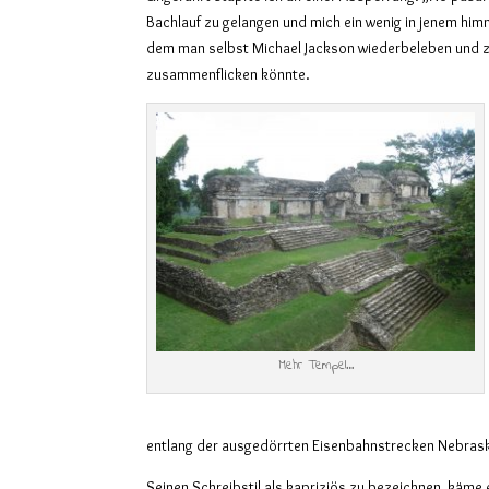
Bachlauf zu gelangen und mich ein wenig in jenem him
dem man selbst Michael Jackson wiederbeleben und z
zusammenflicken könnte.
Mehr Tempel…
entlang der ausgedörrten Eisenbahnstrecken Nebrask
Seinen Schreibstil als kapriziös zu bezeichnen, käme