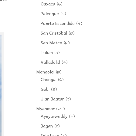
Oaxaca
(6)
Palenque
(13)
Puerto Escondido
(4)
San Cristóbal
(8)
San Mateo
(12)
Tulum
(3)
Valladolid
(4)
Mongolei
(13)
Changai
(6)
Gobi
(8)
Ulan Baatar
(3)
Myanmar
(25)
Ayeyarwaddy
(4)
Bagan
(3)
Inle Lake