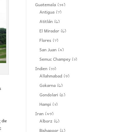
Guatemala
(34)
Antigua
(7)
Atitlán
(6)
El Mirador
(6)
Flores
(7)
San Juan
(4)
Semuc Champey
(3)
Indien
(33)
Allahmabad
(9)
Gokarna
(6)
s
Gondolari
(12)
Hampi
(3)
Iran
(49)
Alborz
 die
(6)
;
Bishapoor
(2)