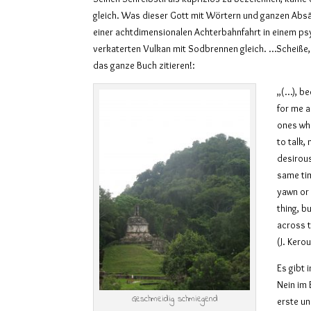
gleich. Was dieser Gott mit Wörtern und ganzen Abs
einer achtdimensionalen Achterbahnfahrt in einem psy
verkaterten Vulkan mit Sodbrennen gleich. …Scheiße,
das ganze Buch zitieren!:
„(…), be
for me a
ones wh
to talk,
desirous
same ti
yawn or
thing, b
across 
(J. Kero
Es gibt 
Nein im 
Geschmeidig schmiegend
erste un