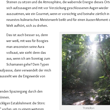
Steinen zu sitzen und die Atmosphäre, die wabernde Energie dieses Ort
sich aufzusaugen und mit vor Verzückung geschlossenen Augen wieder
auszuatmen, wie ein Gourmet, wenn er vorsichtig und beinahe zärtlich in
neuestes kulinarisches Meisterwerk beißt und für einen
kurzen
Moment d
Welt aufhört, sich zu drehen.
Das ist auch besser so, denn
wer weiß, mit was für Boogies
man ansonsten seine Aura
vollsaut, wie sieht denn das
aus, wenn ich am Sonntag zum
Schamanen gehe? Dem Typen
t aufpasse, dann verwandelt der mich
e aussieht wie die Eingeweide von
ßenden Spaziergang durch den
können.
kligen Establishment die Stirn:
Trotzdem
“ vorbei, um zu einem weiteren