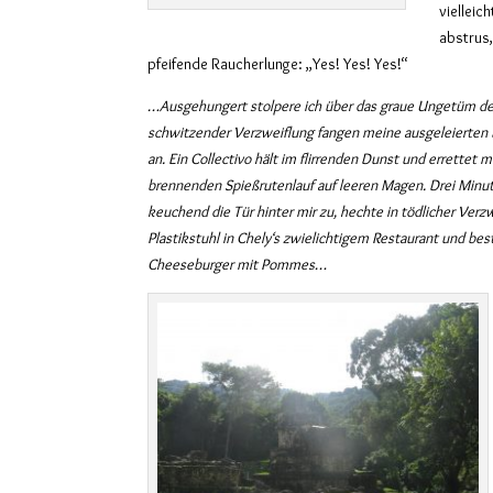
vielleic
abstrus,
pfeifende Raucherlunge: „Yes! Yes! Yes!“
…Ausgehungert stolpere ich über das graue Ungetüm der
schwitzender Verzweiflung fangen meine ausgeleierten 
an. Ein Collectivo hält im flirrenden Dunst und errettet 
brennenden Spießrutenlauf auf leeren Magen. Drei Minut
keuchend die Tür hinter mir zu, hechte in tödlicher Verzw
Plastikstuhl in Chely‘s zwielichtigem Restaurant und bes
Cheeseburger mit Pommes…