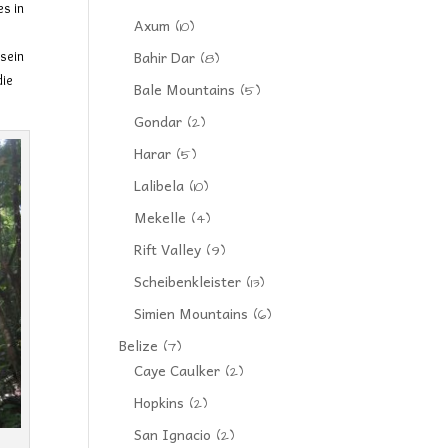
es in
Axum
(10)
Bahir Dar
 sein
(8)
ie
Bale Mountains
(5)
Gondar
(2)
Harar
(5)
Lalibela
(10)
Mekelle
(4)
Rift Valley
(9)
Scheibenkleister
(13)
Simien Mountains
(6)
Belize
(7)
Caye Caulker
(2)
Hopkins
(2)
San Ignacio
(2)