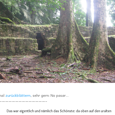
nmal
zurückblättern
, sehr gern: No pasar…
——————————————–
Das war eigentlich und nämlich das Schönste: da oben auf den uralten