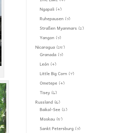
(4)
Ngapali
(4)
Ruhepausen
(3)
Straßen Myanmars
(2)
Yangon
(3)
Nicaragua
(25)
Granada
(3)
León
(4)
Little Big Corn
(7)
Ometepe
(4)
Tisey
(6)
Russland
(16)
Baikal-See
(2)
Moskau
(5)
Sankt Petersburg
(3)