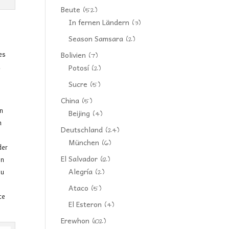
Beute
(52)
In fernen Ländern
(3)
Season Samsara
(2)
Bolivien
es
(7)
l
Potosí
(2)
Sucre
(5)
China
(5)
rn
Beijing
(4)
n
Deutschland
(24)
München
(6)
der
El Salvador
(12)
en
Alegría
zu
(2)
Ataco
(5)
te
El Esteron
(4)
Erewhon
(102)