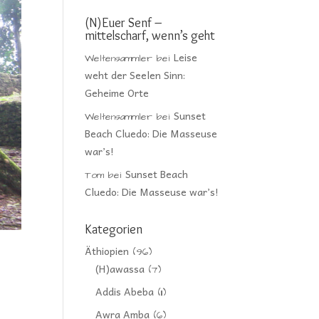
(N)Euer Senf –
mittelscharf, wenn’s geht
Leise
Weltensammler
bei
weht der Seelen Sinn:
Geheime Orte
Sunset
Weltensammler
bei
Beach Cluedo: Die Masseuse
war’s!
Sunset Beach
Tom
bei
Cluedo: Die Masseuse war’s!
Kategorien
Äthiopien
(96)
(H)awassa
(7)
Addis Abeba
(11)
Awra Amba
(6)