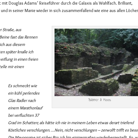
ht mit Douglas Adams’ Reiseführer durch die Galaxis als Wahlfach. Brilliant,
 und in seiner Manie wieder in sich zusammenfallend wie eine aus allen Löche
 Straße, aus
Beine fast das Rennen
mich aus diesem
en später knalle ich
eiflung in einen freien
telle mir einen
Es schmeckt wie
ein kühl perlendes
Blätter & Moos
Glas Radler nach
einem Marathonlauf
bei verfluchten 37
Grad im Schatten; als hätte ich nie in meinem Leben etwas derart triefend
Köstliches verschlungen. …Nein, nicht verschlungen – zerwolft trifft es bess
Die Mayonnaise ist sicher Bio; ich bin einigermaßen wiederhergestellt. So, w