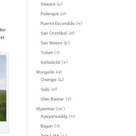
Oaxaca
(6)
Palenque
(13)
Puerto Escondido
(4)
nden
San Cristóbal
(8)
des
San Mateo
(12)
Tulum
(3)
Valladolid
(4)
Mongolei
(13)
Changai
(6)
Gobi
(8)
Ulan Baatar
(3)
Myanmar
(25)
Ayeyarwaddy
(4)
Bagan
(3)
Inle Lake