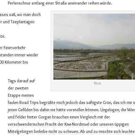
Perlenschnur entlang einer Straße aneinander reihen würde.
Busses saß, wo man doch
der und Teeplantagen
te.
er Feierverkehr
 standen immer wieder
400 Kilometer bis
Tags darauf auf
Reis
der zweiten
Etappe meines
faulen Road Trips begrüßte mich jedoch das saftigste Grün, das ich mir i
jenen Gefilden bis dahin nie hätte vorstellen können. Ungelogen, die Wi
und Felder hinter Gorgan brauchen einen Vergleich mit der
verschwenderischen Pracht der Kiwi-Nordinsel oder unseren üppigen
Miitelgebirgen beileibe nicht zu scheuen. Ab und zu mischte sich leucht