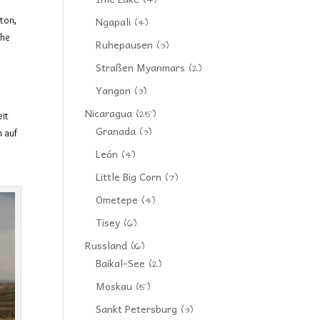
(4)
ton,
Ngapali
(4)
che
Ruhepausen
(3)
Straßen Myanmars
(2)
Yangon
(3)
Nicaragua
(25)
eit
Granada
(3)
n auf
León
(4)
Little Big Corn
(7)
Ometepe
(4)
Tisey
(6)
Russland
(16)
Baikal-See
(2)
Moskau
(5)
Sankt Petersburg
(3)