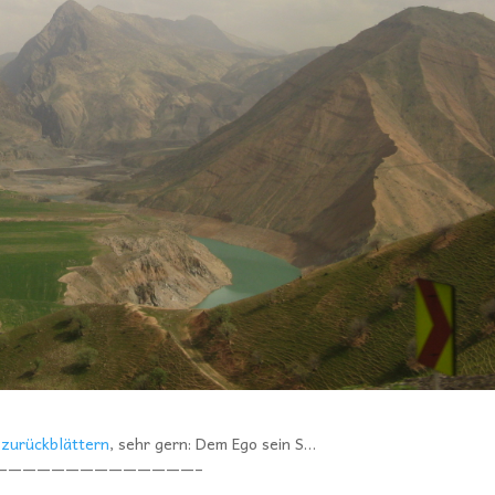
l
zurückblättern
, sehr gern: Dem Ego sein S…
——————————————–