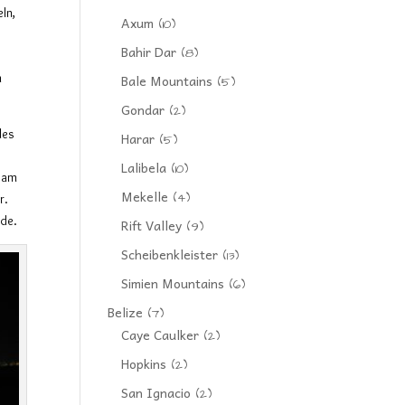
ln,
Axum
(10)
Bahir Dar
(8)
n
Bale Mountains
(5)
Gondar
(2)
des
Harar
(5)
Lalibela
(10)
e am
Mekelle
(4)
r.
rde.
Rift Valley
(9)
Scheibenkleister
(13)
Simien Mountains
(6)
Belize
(7)
Caye Caulker
(2)
Hopkins
(2)
San Ignacio
(2)