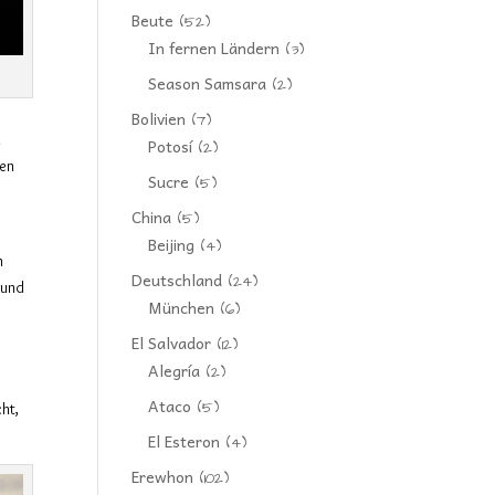
Beute
(52)
In fernen Ländern
(3)
Season Samsara
(2)
Bolivien
(7)
n
Potosí
(2)
sen
Sucre
(5)
China
(5)
Beijing
(4)
n
Deutschland
(24)
 und
München
(6)
El Salvador
(12)
Alegría
(2)
r
Ataco
(5)
cht,
El Esteron
(4)
Erewhon
(102)