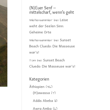
(N)Euer Senf –
mittelscharf, wenn’s geht
Leise
Weltensammler
bei
weht der Seelen Sinn:
Geheime Orte
Sunset
Weltensammler
bei
Beach Cluedo: Die Masseuse
war’s!
Sunset Beach
Tom
bei
Cluedo: Die Masseuse war’s!
Kategorien
Äthiopien
(96)
(H)awassa
(7)
Addis Abeba
(11)
Awra Amba
(6)