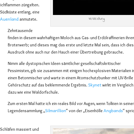
tichflammen züngelten.
 Südküste entlang, eine
Auenland
Verkleidung
m
anmutete.
Zehntausende
finden in diesem wahrhaftigen Moloch aus Gas- und Erdölraffinerien ihre
Broterwerb; und dieses mag das erste und letzte Mal sein, dass ich die
Ausdruck ohne auch nur den Hauch einer Übertreibung gebrauche.
Nimm alle dystopischen Ideen sämtlicher gesellschaftskritischer
Pessimisten, gib sie zusammen mit einigen hochexplosiven Materialien i
einen Betonmischer und warte in einem Atomschutzbunker mit UV-Brille
Skynet
Gehörschutz auf das beklemmende Ergebnis.
wirkt im Vergleich
dazu wie eine Waldorfschule.
Zum ersten Mal hatte ich ein reales Bild vor Augen, wenn Tolkien in seine
Silmarillion
Angbands
Legendensammlung „
“ von der „Eisenhölle
“ spri
e Schläfen massiert und