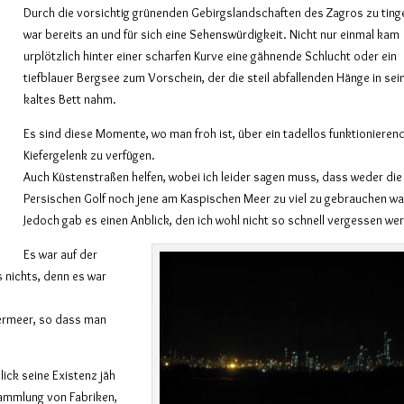
Durch die vorsichtig grünenden Gebirgslandschaften des Zagros zu tinge
war bereits an und für sich eine Sehenswürdigkeit. Nicht nur einmal kam
urplötzlich hinter einer scharfen Kurve eine gähnende Schlucht oder ein
tiefblauer Bergsee zum Vorschein, der die steil abfallenden Hänge in sei
kaltes Bett nahm.
Es sind diese Momente, wo man froh ist, über ein tadellos funktionieren
Kiefergelenk zu verfügen.
Auch Küstenstraßen helfen, wobei ich leider sagen muss, dass weder di
Persischen Golf noch jene am Kaspischen Meer zu viel zu gebrauchen wa
Jedoch gab es einen Anblick, den ich wohl nicht so schnell vergessen we
Es war auf der
 nichts, denn es war
termeer, so dass man
ick seine Existenz jäh
sammlung von Fabriken,