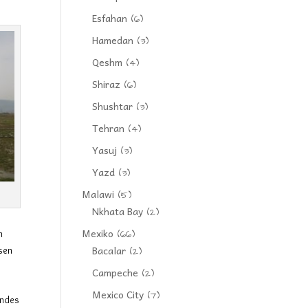
Esfahan
(6)
Hamedan
(3)
Qeshm
(4)
Shiraz
(6)
Shushtar
(3)
Tehran
(4)
Yasuj
(3)
Yazd
(3)
Malawi
(5)
Nkhata Bay
(2)
Mexiko
n
(66)
Bacalar
esen
(2)
Campeche
(2)
Mexico City
(7)
endes