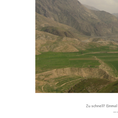
Zu schnell? Einma
—