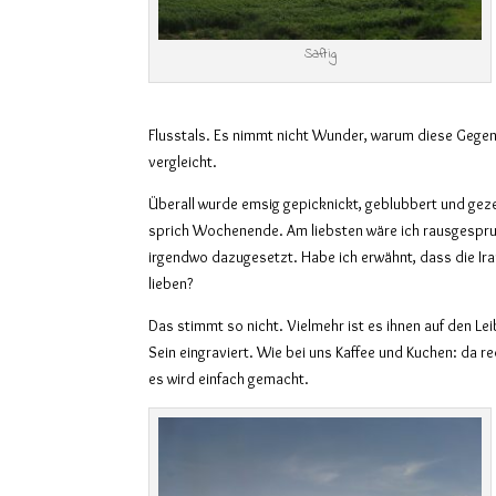
Saftig
Flusstals. Es nimmt nicht Wunder, warum diese Gege
vergleicht.
Überall wurde emsig gepicknickt, geblubbert und gezel
sprich Wochenende. Am liebsten wäre ich rausgespr
irgendwo dazugesetzt. Habe ich erwähnt, dass die Ira
lieben?
Das stimmt so nicht. Vielmehr ist es ihnen auf den Le
Sein eingraviert. Wie bei uns Kaffee und Kuchen: da r
es wird einfach gemacht.