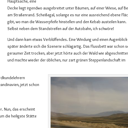
Hauptsache, eine
Decke liegt irgendwo ausgebreitet unter Bäumen, auf einer Wiese, auf Be
am Straßenrand. Scheißegal, solange es nur eine ausreichend ebene Flä
gibt, wo man die Wasserpfeife hinstellen und den Kebab austeilen kann.
Selbst neben dem Standstreifen auf der Autobahn, ich schwöre!
Und dann kam etwas Verblüffendes. Eine Windung und einen Augenblick
später änderte sich die Szenerie schlagartig. Das Flussbett war schon s
geraumer Zeit trocken, aber jetzt hörte auch der Wald wie abgeschnitte
und machte wieder der üblichen, nur zart grünen Steppenlandschaft im
Erdkundelehrern
andinavien, jetzt schon
. Nun, das erscheint
um die heiligste Stätte