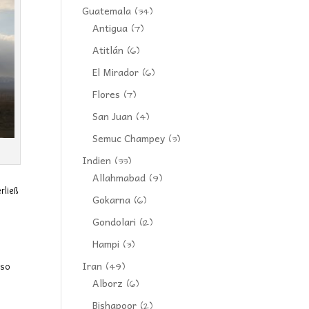
Guatemala
(34)
Antigua
(7)
Atitlán
(6)
El Mirador
(6)
Flores
(7)
San Juan
(4)
Semuc Champey
(3)
Indien
(33)
Allahmabad
(9)
rließ
Gokarna
(6)
Gondolari
(12)
Hampi
(3)
Iran
 so
(49)
Alborz
(6)
Bishapoor
(2)