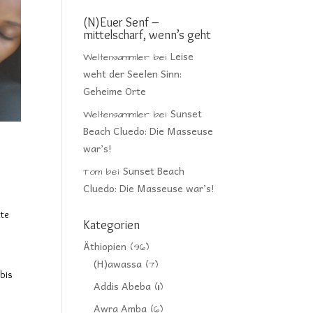
(N)Euer Senf –
mittelscharf, wenn’s geht
Leise
Weltensammler
bei
weht der Seelen Sinn:
Geheime Orte
Sunset
Weltensammler
bei
Beach Cluedo: Die Masseuse
war’s!
Sunset Beach
Tom
bei
Cluedo: Die Masseuse war’s!
lte
Kategorien
Äthiopien
(96)
r
(H)awassa
(7)
 bis
Addis Abeba
(11)
Awra Amba
(6)