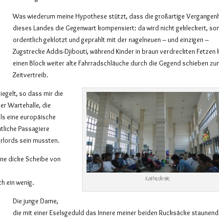
Was wiederum meine Hypothese stützt, dass die großartige Vergangenh
dieses Landes die Gegenwart kompensiert: da wird nicht gekleckert, so
ordentlich geklotzt und geprahlt mit der nagelneuen – und einzigen –
Zugstrecke Addis-Djibouti, während Kinder in braun verdreckten Fetzen
einen Block weiter alte Fahrradschläuche durch die Gegend schieben z
Zeitvertreib.
niegelt, so dass mir die
er Wartehalle, die
ls eine europäische
tliche Passagiere
rlords sein mussten.
ine dicke Scheibe von
Kathedrale
h ein wenig.
Die junge Dame,
die mit einer Eselsgeduld das Innere meiner beiden Rucksäcke staunend