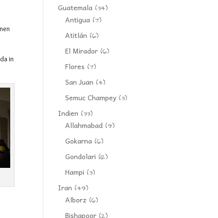
Guatemala
(34)
Antigua
(7)
enen
Atitlán
(6)
El Mirador
(6)
da in
Flores
(7)
San Juan
(4)
Semuc Champey
(3)
Indien
(33)
Allahmabad
(9)
Gokarna
(6)
Gondolari
(12)
Hampi
(3)
Iran
(49)
Alborz
(6)
Bishapoor
(2)