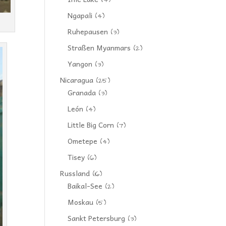
(4)
Ngapali
(4)
Ruhepausen
(3)
Straßen Myanmars
(2)
Yangon
(3)
Nicaragua
(25)
Granada
(3)
León
(4)
Little Big Corn
(7)
Ometepe
(4)
Tisey
(6)
Russland
(16)
Baikal-See
(2)
Moskau
(5)
Sankt Petersburg
(3)