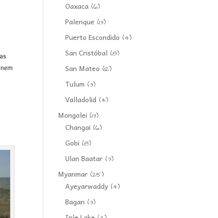
Oaxaca
(6)
Palenque
(13)
Puerto Escondido
(4)
San Cristóbal
(8)
das
San Mateo
einem
(12)
Tulum
(3)
Valladolid
(4)
Mongolei
(13)
Changai
(6)
Gobi
(8)
Ulan Baatar
(3)
Myanmar
(25)
Ayeyarwaddy
(4)
Bagan
(3)
Inle Lake