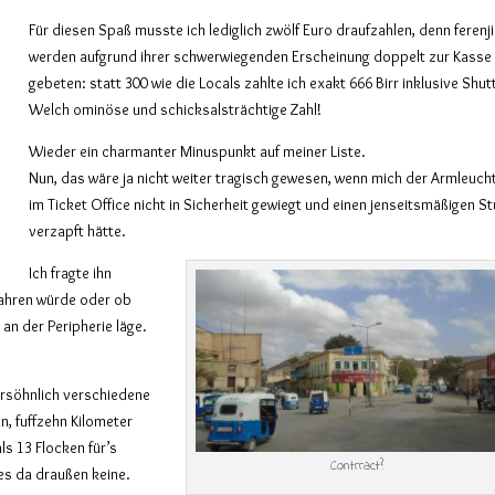
Für diesen Spaß musste ich lediglich zwölf Euro draufzahlen, denn ferenji
werden aufgrund ihrer schwerwiegenden Erscheinung doppelt zur Kasse
gebeten: statt 300 wie die Locals zahlte ich exakt 666 Birr inklusive Shutt
Welch ominöse und schicksalsträchtige Zahl!
Wieder ein charmanter Minuspunkt auf meiner Liste.
Nun, das wäre ja nicht weiter tragisch gewesen, wenn mich der Armleuch
im Ticket Office nicht in Sicherheit gewiegt und einen jenseitsmäßigen S
verzapft hätte.
Ich fragte ihn
 fahren würde oder ob
an der Peripherie läge.
ersöhnlich verschiedene
n, fuffzehn Kilometer
s 13 Flocken für’s
Contrract?
 es da draußen keine.