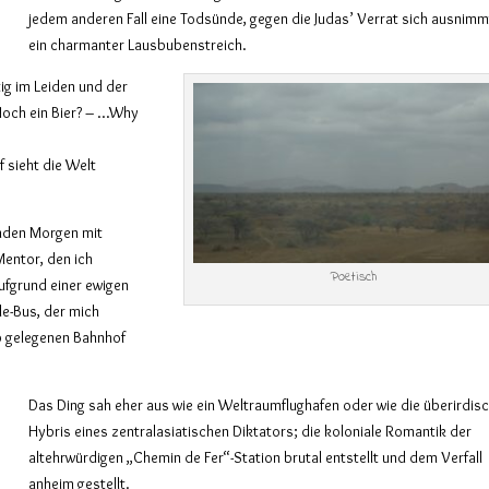
jedem anderen Fall eine Todsünde, gegen die Judas’ Verrat sich ausnimm
ein charmanter Lausbubenstreich.
ig im Leiden und der
Noch ein Bier? – …Why
 sieht die Welt
enden Morgen mit
entor, den ich
Poetisch
ufgrund einer ewigen
le-Bus, der mich
b gelegenen Bahnhof
Das Ding sah eher aus wie ein Weltraumflughafen oder wie die überirdis
Hybris eines zentralasiatischen Diktators; die koloniale Romantik der
altehrwürdigen „Chemin de Fer“-Station brutal entstellt und dem Verfall
anheim gestellt.