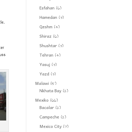
Esfahan
(6)
Hamedan
(3)
le.
Qeshm
(4)
Shiraz
(6)
Shushtar
(3)
ter
Tehran
tuss
(4)
Yasuj
(3)
Yazd
(3)
Malawi
(5)
Nkhata Bay
(2)
Mexiko
(66)
Bacalar
(2)
Campeche
(2)
Mexico City
(7)