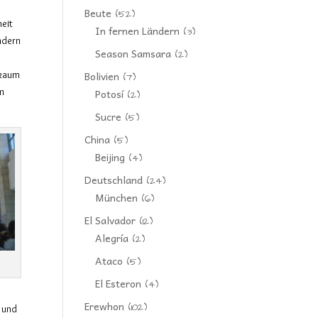
Beute
(52)
eit
In fernen Ländern
(3)
ndern
Season Samsara
(2)
Bolivien
 kaum
(7)
um
Potosí
(2)
Sucre
(5)
China
(5)
Beijing
(4)
Deutschland
(24)
München
(6)
El Salvador
(12)
Alegría
(2)
Ataco
(5)
El Esteron
(4)
Erewhon
(102)
 und