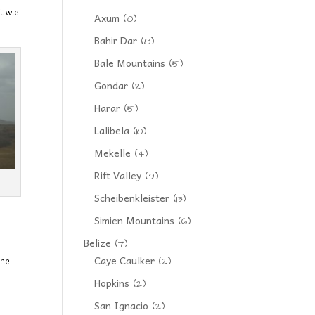
t wie
Axum
(10)
Bahir Dar
(8)
Bale Mountains
(5)
Gondar
(2)
Harar
(5)
Lalibela
(10)
Mekelle
(4)
Rift Valley
(9)
Scheibenkleister
(13)
Simien Mountains
(6)
Belize
(7)
Caye Caulker
(2)
che
Hopkins
(2)
San Ignacio
(2)