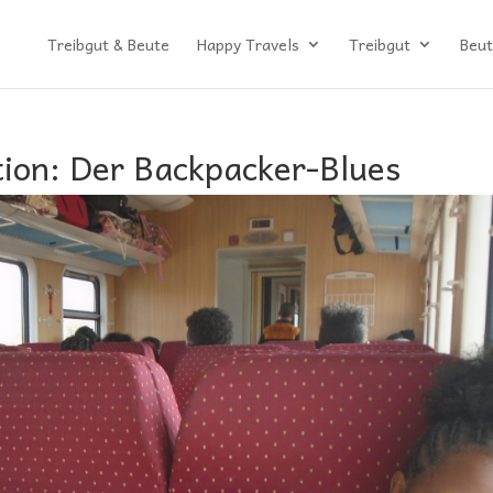
Treibgut & Beute
Happy Travels
Treibgut
Beut
tion: Der Backpacker-Blues