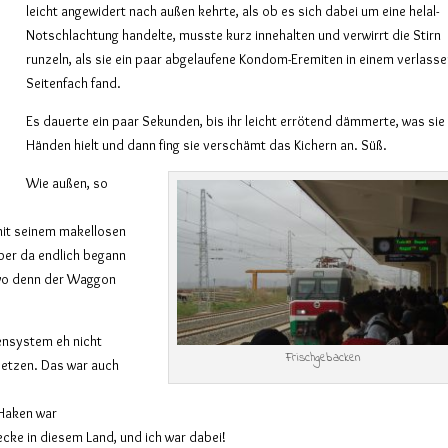
leicht angewidert nach außen kehrte, als ob es sich dabei um eine helal-
Notschlachtung handelte, musste kurz innehalten und verwirrt die Stirn
runzeln, als sie ein paar abgelaufene Kondom-Eremiten in einem verlass
Seitenfach fand.
Es dauerte ein paar Sekunden, bis ihr leicht errötend dämmerte, was sie 
Händen hielt und dann fing sie verschämt das Kichern an. Süß.
Wie außen, so
mit seinem makellosen
aber da endlich begann
, wo denn der Waggon
ensystem eh nicht
Frischgebacken
setzen. Das war auch
 Haken war
ecke in diesem Land, und ich war dabei!