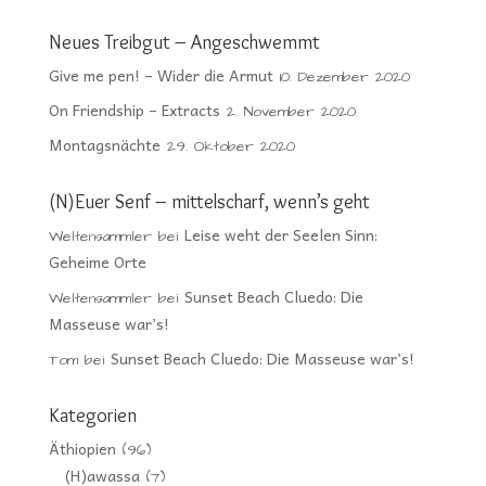
Neues Treibgut – Angeschwemmt
Give me pen! – Wider die Armut
10. Dezember 2020
On Friendship – Extracts
2. November 2020
Montagsnächte
29. Oktober 2020
(N)Euer Senf – mittelscharf, wenn’s geht
Leise weht der Seelen Sinn:
Weltensammler
bei
Geheime Orte
Sunset Beach Cluedo: Die
Weltensammler
bei
Masseuse war’s!
Sunset Beach Cluedo: Die Masseuse war’s!
Tom
bei
Kategorien
Äthiopien
(96)
(H)awassa
(7)