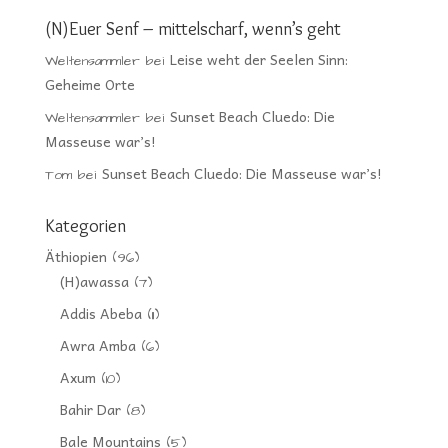
(N)Euer Senf – mittelscharf, wenn’s geht
Leise weht der Seelen Sinn:
Weltensammler
bei
Geheime Orte
Sunset Beach Cluedo: Die
Weltensammler
bei
Masseuse war’s!
Sunset Beach Cluedo: Die Masseuse war’s!
Tom
bei
Kategorien
Äthiopien
(96)
(H)awassa
(7)
Addis Abeba
(11)
Awra Amba
(6)
Axum
(10)
Bahir Dar
(8)
Bale Mountains
(5)