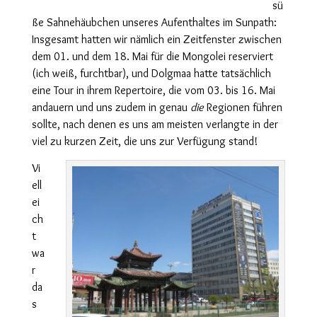
sü
ße Sahnehäubchen unseres Aufenthaltes im Sunpath:
Insgesamt hatten wir nämlich ein Zeitfenster zwischen
dem 01. und dem 18. Mai für die Mongolei reserviert
(ich weiß, furchtbar), und Dolgmaa hatte tatsächlich
eine Tour in ihrem Repertoire, die vom 03. bis 16. Mai
andauern und uns zudem in genau
die
Regionen führen
sollte, nach denen es uns am meisten verlangte in der
viel zu kurzen Zeit, die uns zur Verfügung stand!
Vi
ell
ei
ch
t
wa
r
da
s