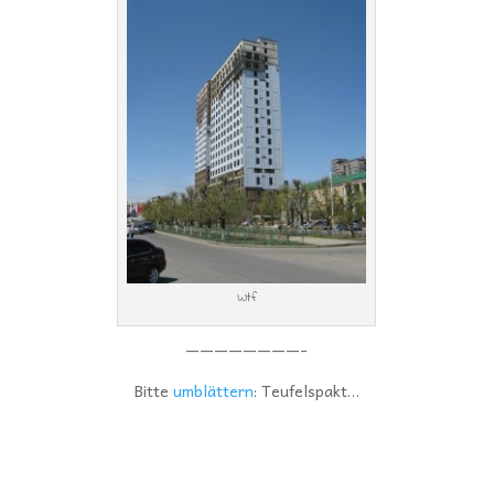
Wtf
————————-
Bitte
umblättern
: Teufelspakt…