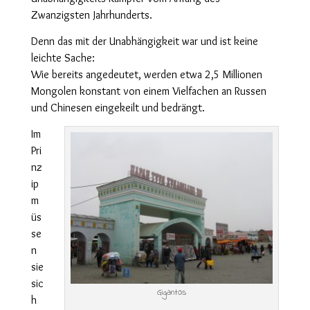
Zwanzigsten Jahrhunderts.
Denn das mit der Unabhängigkeit war und ist keine
leichte Sache:
Wie bereits angedeutet, werden etwa 2,5 Millionen
Mongolen konstant von einem Vielfachen an Russen
und Chinesen eingekeilt und bedrängt.
Im
Pri
nz
ip
m
üs
se
n
sie
sic
Gigantös
h