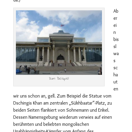
Ab
er
ei
n
bis
sl
wa
s
sc
ha
Zum Beispiel
ut
en
wir uns schon an, gell. Zum Beispiel die Statue vom
Dschingis Khan am zentralen „Sükhbaatar“-Platz, zu
beiden Seiten flankiert von Sohnemann und Enkel.
Dessen Namensgebung wiederum verwies auf einen
berühmten und beliebten mongolischen
Unabhängigkeits-Kämpfer vom Anfang des