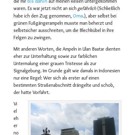
bis dahin
die mir
auf meinen Reisen untergekommen
waren
. Es war jetzt nicht
an sich
gefährlich
(
Schließlich
Oma
habe
ich
den Zug genommen,
.
), aber selbst bei
grünen Fußgängerampeln musste man beherzt und
selbstsicher ausschreiten, um die Blechkübel in ihre
Felgen zu zwingen.
Mit anderen Worten, die Ampeln in Ulan Baatar dienten
eher zur Unterhaltung sowie zur farblichen
Untermalung
einer
grauen
Tristesse als zur
Signalgebung. Im Grunde ga
lt
wie
damals
in Indonesien
nur
eine Regel: Wer sich als erster auf einen
be
stimmt
en Straßenabschnitt drängelte und schob,
der hatte Vorfahrt.
Vi
el
eh
er
no