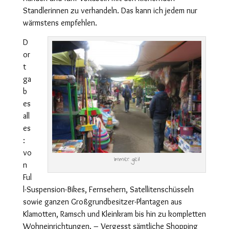
Standlerinnen zu verhandeln. Das kann ich jedem nur
wärmstens empfehlen.
D
or
t
ga
b
es
all
es
:
vo
Immer geil
n
Ful
l-Suspension-Bikes, Fernsehern, Satellitenschüsseln
sowie ganzen Großgrundbesitzer-Plantagen aus
Klamotten, Ramsch und Kleinkram bis hin zu kompletten
Wohneinrichtungen. – Vergesst sämtliche Shopping