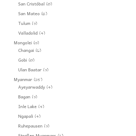
San Cristóbal
(8)
San Mateo
(12)
Tulum
(3)
Valladolid
(4)
Mongolei
(13)
Changai
(6)
Gobi
(8)
Ulan Baatar
(3)
Myanmar
(25)
Ayeyarwaddy
(4)
Bagan
(3)
Inle Lake
(4)
Ngapali
(4)
Ruhepausen
(3)
Straßen Myanmars