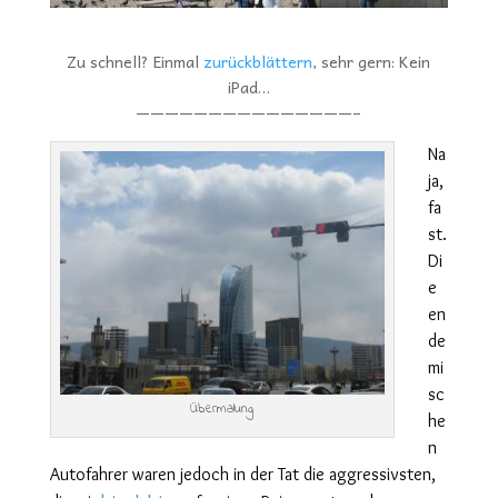
Zu schnell? Einmal
zurückblättern
, sehr gern: Kein
iPad…
———————————————–
Na
ja,
fa
st.
D
i
e
en
de
mi
sc
Übermalung
he
n
Autofahrer waren
jedoch in der Tat
die aggressivsten,