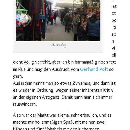
jet
zt
po
liti
sc
h
Höllenmäßig
vi
ell
eicht völlig verfehlt, aber ich bin karmamäßig noch fett
Gerhard Polt
im Plus und mag den Ausdruck vom
so
gern.
Außerdem nennt man so etwas Zynismus, und dann ist
es wieder in Ordnung, wegen seiner inhärenten Kritik
an der eigenen Arroganz. Damit kann man sich immer
rauswindern.
Also war der Markt war allemal sehr erbaulich, und es
machte mir höllenmäßigen Spaß, mit meinen zwei
Händen und fünf Vokabeln mit den kichernden