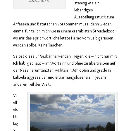
Letztes Hemd
ständig wie ein
lebendiges
Ausstellungsstück zum
Anfassen und Betatschen vorkommen muss, denn wieder
einmal fühlte ich mich wie in einem erzrabiaten Streichelzoo,
wo mir das sprichwörtliche letzte Hemd vom Leib gerissen
werden sollte. Keine Taschen.
Selbst diese un
fass
bar nervenden Fliegen, die – nicht nur mir!
Ich hab’ gschaut – im Wortsinn und ohne zu übertreiben auf
der Nase herumtanzten, wirkten in Äthiopien und grade in
Lalibela aggressiver und erbarmungsloser als in jedem
anderen Teil der Welt.
Vi
ell
eic
ht
lag
’s