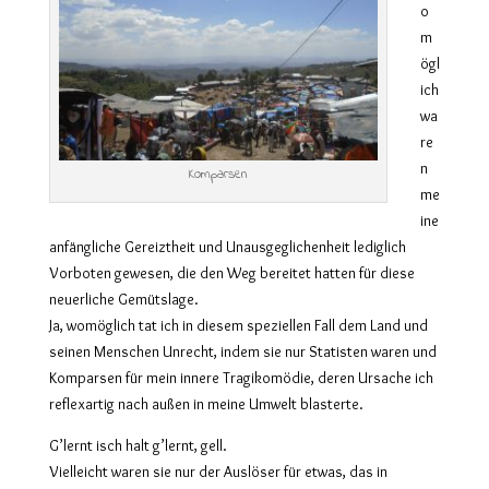
o
m
ögl
ich
wa
re
n
Komparsen
me
ine
anfängliche Gereiztheit und Unausgeglichenheit lediglich
Vorboten gewesen, die den Weg bereitet hatten für diese
neuerliche Gemütslage.
Ja, womöglich tat ich in diesem speziellen Fall dem Land und
seinen Menschen Unrecht, indem sie nur Statisten waren und
Komparsen für mein innere Tragikomödie, deren Ursache ich
reflexartig nach außen in meine Umwelt blasterte.
G’lernt isch halt g’lernt, gell.
Vielleicht waren sie nur der Auslöser für etwas, das in