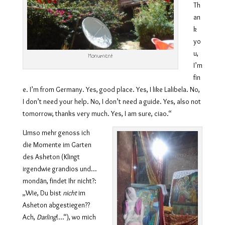
Th
an
k
yo
u,
Monument
I’m
fin
e. I’m from Germany. Yes, good place. Yes, I like Lalibela. No,
I don’t need your help. No, I don’t need a guide. Yes, also not
tomorrow, thanks very much. Yes, I am sure, ciao.“
Umso mehr genoss ich
die Momente im Garten
des Asheton (Klingt
irgendwie grandios und…
mondän, findet Ihr nicht?:
„Wie, Du bist
nicht
im
Asheton abgestiegen??
Ach,
Darling
!…“), wo mich