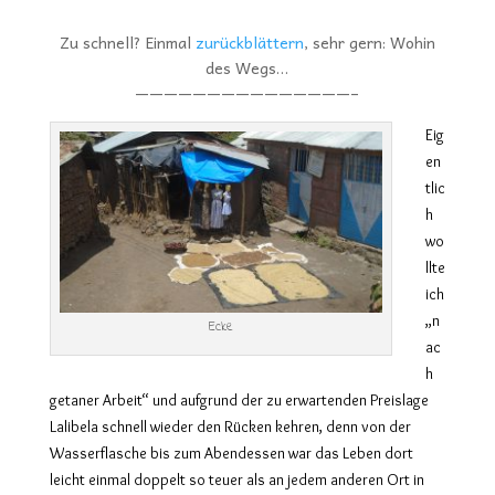
Zu schnell? Einmal
zurückblättern
, sehr gern: Wohin
des Wegs…
———————————————–
Eig
en
tlic
h
wo
llte
ich
„n
Ecke
ac
h
getaner Arbeit“ und aufgrund der zu erwartenden Preislage
Lalibela schnell wieder den Rücken kehren, denn von der
Wasserflasche bis zum Abendessen war das Leben dort
leicht einmal doppelt so teuer als an jedem anderen Ort in