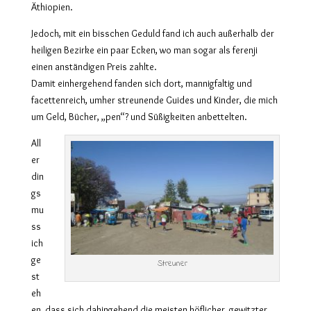
Äthiopien.
Jedoch, mit ein bisschen Geduld fand ich auch außerhalb der
heiligen Bezirke ein paar Ecken, wo man sogar als ferenji
einen anständigen Preis zahlte.
Damit einhergehend fanden sich dort, mannigfaltig und
facettenreich, umher streunende Guides und Kinder, die mich
um Geld, Bücher, „pen“? und Süßigkeiten anbettelten.
All
er
din
gs
mu
ss
ich
ge
Streuner
st
eh
en, dass sich dahingehend die meisten höflicher, gewitzter