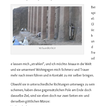
Bei
spi
el:
Gl
üc
k
un
d
Verbundenheit
Fre
ud
e lassen mich „strahlen“, und ich möchte
hinaus
in die Welt
und sie umarmen! Wohingegen mich Schmerz und Trauer
mehr nach innen führen und in Kontakt zu mir selber bringen.
Obwohl sie in unterschiedliche Richtungen unterwegs zu sein
scheinen, haben diese gegensätzlichen Pole am Ende doch
dasselbe Ziel, sind sie eben doch nur zwei Seiten ein- und
derselben göttlichen Münze: