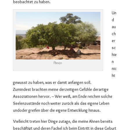
beobachtet zu haben.
Un
d
au
ch
er
sc
hie
n
Ahnen
nic
ht
gewusst z
u haben, was er damit anfangen soll.
Zumindest brachten meine derzeitigen Gefühle derartige
Assoziationen hervor. – Wer weiß, am Ende reichen solche
Seelenzustände noch weiter zurück als das eigene Leben
undoder greifen über die eigene Entwicklung hinaus.
Vielleicht treten hier Dinge zutage, die meine Ahnen bereits
beschäftigt und deren Fackel ich beim Eintritt in diese Geburt