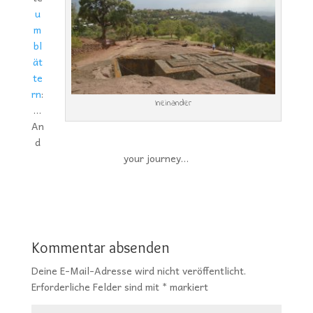
u
m
bl
ät
te
rn
:
Ineinander
…
An
d
your journey…
Kommentar absenden
Deine E-Mail-Adresse wird nicht veröffentlicht.
Erforderliche Felder sind mit
*
markiert