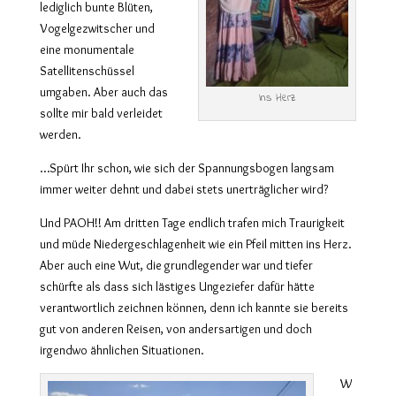
lediglich bunte Blüten,
Vogelgezwitscher und
eine monumentale
Satellitenschüssel
umgaben. Aber auch das
Ins Herz
sollte mir bald verleidet
werden.
…Spürt Ihr schon, wie sich der Spannungsbogen langsam
immer weiter dehnt und dabei stets unerträglicher wird?
Und PAOH!! Am dritten Tage endlich trafen mich Traurigkeit
und müde Niedergeschlagenheit wie ein Pfeil mitten ins Herz.
Aber auch eine Wut, die grundlegender war und tiefer
schürfte als dass sich lästiges Ungeziefer dafür hätte
verantwortlich zeichnen können, denn ich kannte sie bereits
gut von anderen Reisen, von andersartigen und doch
irgendwo ähnlichen Situationen.
W