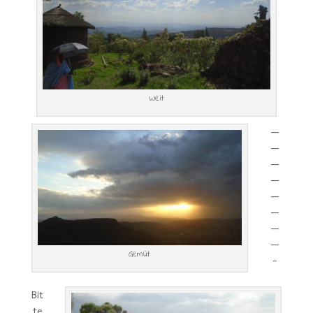
Weit
—
—
—
—
—
—
—
—
Gemüt
-
Bit
te