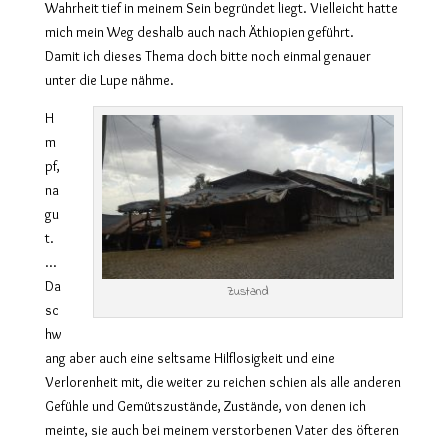
Wahrheit tief in meinem Sein begründet liegt. Vielleicht hatte
mich mein Weg deshalb auch nach Äthiopien geführt.
Damit ich dieses Thema doch bitte noch einmal genauer
unter die Lupe nähme.
H
m
pf,
na
gu
t.
…
Da
Zustand
sc
hw
ang aber auch eine seltsame Hilflosigkeit und eine
Verlorenheit mit, die weiter zu reichen schien als alle anderen
Gefühle und Gemütszustände, Zustände, von denen ich
meinte, sie auch bei meinem verstorbenen Vater des öfteren