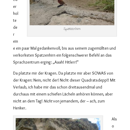
er
hol
te
de
Spatzenhirn
r
ein
e ein paar Mal gedankenvoll, bis aus seinem zugemüllten und
verkorksten Spatzenhirn ein folgenschwerer Befehl an das
Sprachzentrum erging: „Aaah! Hitlerr!“
Da platzte mir der Kragen. Da platzte mir aber SOWAS von
der Kragen: Nein, nicht der! Nicht dieser Quadratsdepp!! Mit
Verlaub, ich habe mir das schon dreitausendmal und
durchaus mit einem schiefen Lächeln anhören können, aber
nicht an dem Tag!
N
icht
von jemandem, der – ach, zum
Henker.
Als
o