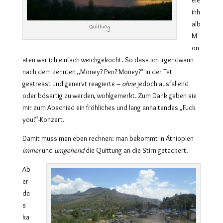
inh
alb
Quittung
M
on
aten war ich einfach weichgekocht. So dass ich irgendwann
nach dem zehnten „Money? Pen? Money?“ in der Tat
gestresst und genervt reagierte –
ohne
jedoch ausfallend
oder bösartig zu werden, wohlgemerkt. Zum Dank gaben sie
mir zum Abschied ein fröhliches und lang anhaltendes „Fuck
you!“-Konzert.
Damit muss man eben rechnen: man bekommt in Äthiopien
immer
und
umgehend
die Quittung an die Stirn getackert.
Ab
er
da
s
ka