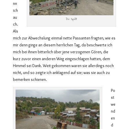
nn
ich
au
Zu spät
ch.
Als
mich zur Abwechslung einmal nette Passanten fragten, wie es
mir denn ginge an diesem herrlichen Tag, da beschwerte ich
mich bei ihnen bitterlich über jene verzogenen Gören, die
kurz zuvor einen anderen Weg eingeschlagen hatten, dem
Himmel sei Dank. Weit gekommen waren sie allerdings noch
nicht, und so zeigte ich anklagend auf sie; was sie auch zu
bemerken schienen.
Po
st
we
nd
en
d