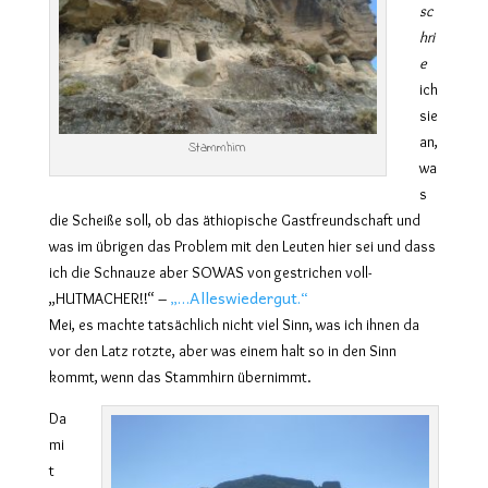
sc
hri
e
ich
sie
an,
Stammhirn
wa
s
die Scheiße soll, ob das äthiopische Gastfreundschaft und
was im übrigen das Problem mit den Leuten hier sei und dass
ich die Schnauze aber SOWAS von gestrichen voll-
„…Alleswiedergut.“
„HUTMACHER!!“ –
Mei, es machte tatsächlich nicht viel Sinn, was ich ihnen da
vor den Latz rotzte, aber was einem halt so in den Sinn
kommt, wenn das Stammhirn übernimmt.
Da
mi
t