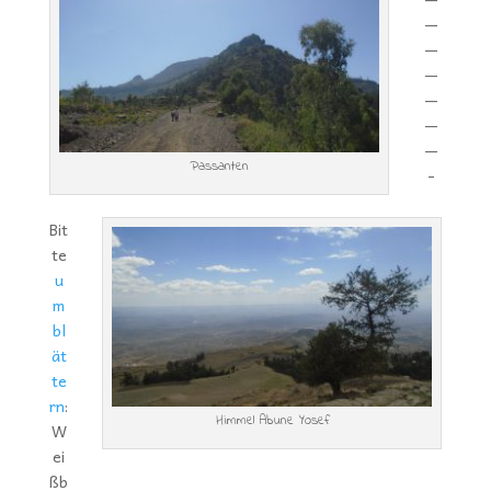
—
—
—
—
—
—
Passanten
-
Bit
te
u
m
bl
ät
te
rn
:
Himmel Abune Yosef
W
ei
ßb