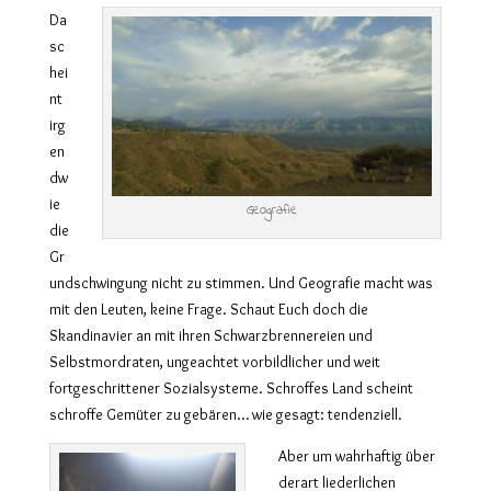
Da
sc
hei
nt
irg
en
dw
ie
Geografie
die
Gr
undschwingung nicht zu stimmen. Und Geografie macht was
mit den Leuten, keine Frage. Schaut Euch doch die
Skandinavier an mit ihren Schwarzbrennereien und
Selbstmordraten, ungeachtet vorbildlicher und weit
fortgeschrittener Sozialsysteme. Schroffes Land scheint
schroffe Gemüter zu gebären… wie gesagt: tendenziell.
Aber um wahrhaftig über
derart liederlichen