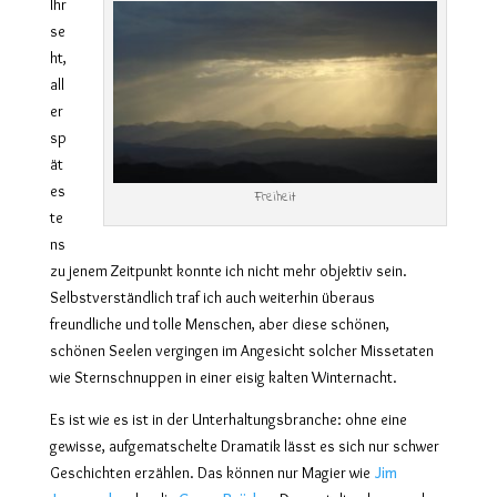
Ihr
se
ht,
all
er
sp
ät
es
Freiheit
te
ns
zu jenem Zeitpunkt konnte ich nicht mehr objektiv sein.
Selbstverständlich traf ich auch weiterhin überaus
freundliche und tolle Menschen, aber diese schönen,
schönen Seelen vergingen im Angesicht solcher Missetaten
wie Sternschnuppen in einer eisig kalten Winternacht.
Es ist wie es ist in der Unterhaltungsbranche: ohne eine
gewisse, aufgematschelte Dramatik lässt es sich nur schwer
Jim
Geschichten erzählen. Das können nur Magier wie