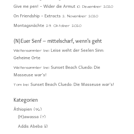
Give me pen! – Wider die Armut
10. Dezember 2020
On Friendship – Extracts
2. November 2020
Montagsnächte
29. Oktober 2020
(N)Euer Senf – mittelscharf, wenn’s geht
Leise weht der Seelen Sinn:
Weltensammler
bei
Geheime Orte
Sunset Beach Cluedo: Die
Weltensammler
bei
Masseuse war’s!
Sunset Beach Cluedo: Die Masseuse war’s!
Tom
bei
Kategorien
Äthiopien
(96)
(H)awassa
(7)
Addis Abeba
(11)