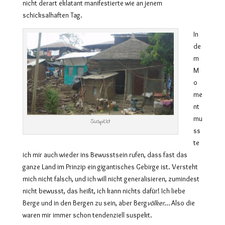
nicht derart eklatant manifestierte wie an jenem
schicksalhaften Tag.
In
de
m
M
o
me
nt
mu
Suspekt
ss
te
ich mir auch wieder ins Bewusstsein rufen, dass fast das
ganze Land im Prinzip ein gigantisches Gebirge ist. Versteht
mich nicht falsch, und ich will nicht generalisieren, zumindest
nicht bewusst, das heißt, ich kann nichts dafür! Ich liebe
Berge und in den Bergen zu sein, aber Berg
völker
… Also die
waren mir immer schon tendenziell suspekt.