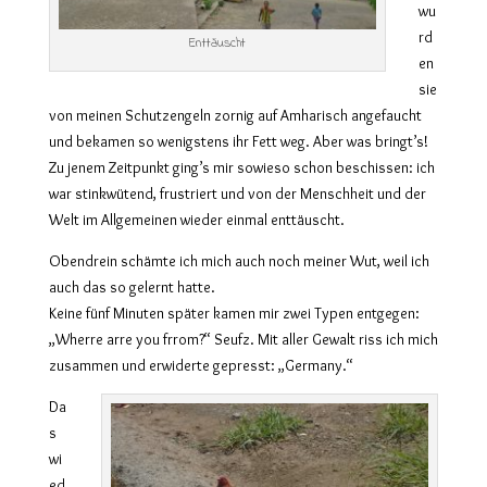
wu
rd
Enttäuscht
en
sie
von meinen Schutzengeln zornig auf Amharisch angefaucht
und bekamen so wenigstens ihr Fett weg. Aber was bringt’s!
Zu jenem Zeitpunkt ging’s mir sowieso schon beschissen: ich
war stinkwütend, frustriert und von der Menschheit und der
Welt im Allgemeinen wieder einmal enttäuscht.
Obendrein schämte ich mich auch noch meiner Wut, weil ich
auch das so gelernt hatte.
Keine fünf Minuten später kamen mir zwei Typen entgegen:
„Wherre arre you frrom?“ Seufz. Mit aller Gewalt riss ich mich
zusammen und erwiderte gepresst: „Germany.“
Da
s
wi
ed