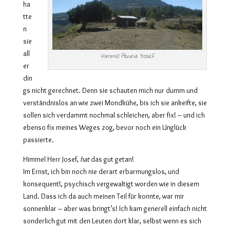
ha
tte
n
sie
all
Himmel Abuna Yosef
er
din
gs nicht gerechnet. Denn sie schauten mich nur dumm und
verständnislos an wie zwei Mondkühe, bis ich sie ankeifte, sie
sollen sich verdammt nochmal schleichen, aber fix! – und ich
ebenso fix meines Weges zog, bevor noch ein Unglück
passierte.
Himmel Herr Josef,
hat
das gut getan!
Im Ernst, ich bin noch nie derart erbarmungslos, und
konsequent!, psychisch vergewaltigt worden wie in diesem
Land. Dass ich da auch meinen Teil für konnte, war mir
sonnenklar – aber was bringt’s! Ich kam generell einfach nicht
sonderlich gut mit den Leuten dort klar, selbst wenn es sich