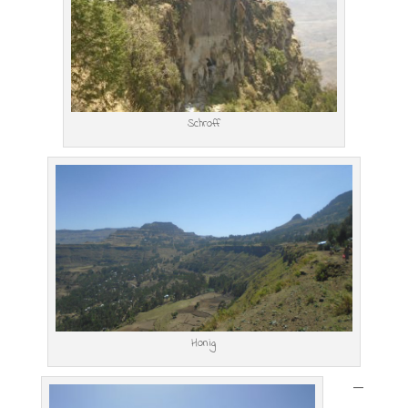
Schroff
Honig
—
—