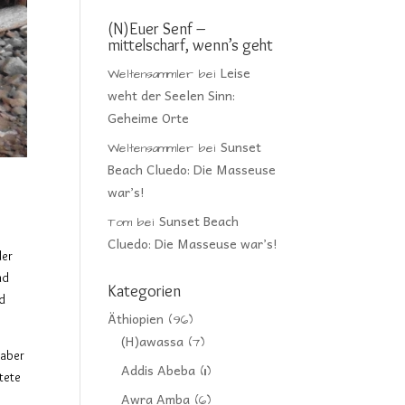
(N)Euer Senf –
mittelscharf, wenn’s geht
Leise
Weltensammler
bei
weht der Seelen Sinn:
Geheime Orte
Sunset
Weltensammler
bei
Beach Cluedo: Die Masseuse
war’s!
Sunset Beach
Tom
bei
Cluedo: Die Masseuse war’s!
der
nd
Kategorien
nd
Äthiopien
(96)
(H)awassa
(7)
t
aber
Addis Abeba
(11)
itete
Awra Amba
(6)