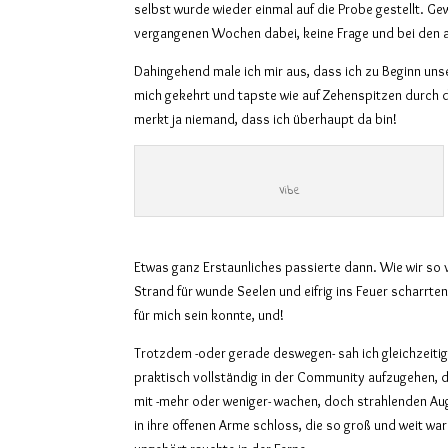
selbst wurde wieder einmal auf die Probe gestellt. G
vergangenen Wochen dabei, keine Frage und bei den a
Dahingehend male ich mir aus, dass ich z
u Beginn
uns
mich gekehrt
und
tapste wie auf Zehenspitzen durch 
merkt ja niemand, dass ich überhaupt
da
bin!
Vibe
Etwas ganz Erstaunliches passierte dann. Wie wir so v
Strand für wunde Seelen und eifrig ins Feuer scharrte
für mich sein konnte, und!
Trotzdem -oder gerade deswegen- sah ich gleichzeitig
praktisch vollständig in der Community aufzugehen, 
mit -mehr oder weniger- wachen, doch strahlenden A
in ihre offenen Arme schloss, die so groß und weit wa