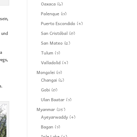
Oaxaca
(6)
Palenque
(13)
 sein
,
Puerto Escondido
(4)
San Cristóbal
(8)
n und
San Mateo
(12)
Tulum
a
(3)
wegs,
Valladolid
(4)
Mongolei
(13)
Changai
(6)
a.
Gobi
(8)
Ulan Baatar
(3)
Myanmar
(25)
Ayeyarwaddy
(4)
Bagan
(3)
Inle Lake