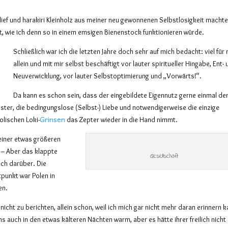
ief und harakiri Kleinholz aus meiner neu gewonnenen Selbstlosigkeit machte
, wie ich denn so in einem emsigen Bienenstock funktionieren würde.
Schließlich war ich die letzten Jahre doch sehr auf mich bedacht: viel für
allein und mit mir selbst beschäftigt vor lauter spiritueller Hingabe, Ent-
Neuverwicklung, vor lauter Selbstoptimierung und „Vorwärts!“.
Da kann es schon sein, dass der
eingebildete
Eigennutz gern
e
einmal de
ester, die bedingungslose
(
Selbst-
) L
iebe und notwendigerweise die einzige
Grinsen
lischen Loki-
das Zepter wieder in die Hand nimmt.
 einer etwas größeren
 – Aber das klappte
Gesellschaft
ich darüber. Die
punkt war Polen in
en.
ht zu berichten, allein schon, weil ich mich gar nicht mehr daran erinnern k
s auch in den etwas kälteren Nächten warm, aber es hätte ihrer freilich nicht