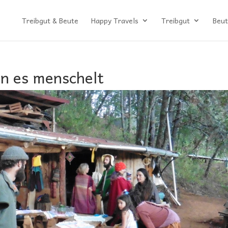
Treibgut & Beute
Happy Travels
Treibgut
Beut
n es menschelt