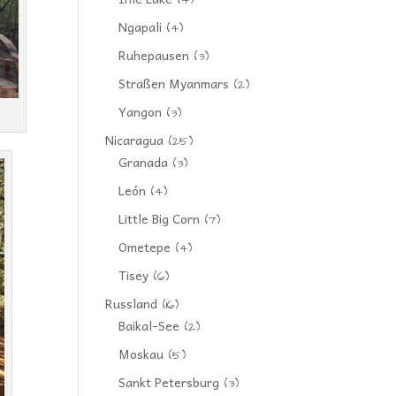
(4)
Ngapali
(4)
Ruhepausen
(3)
Straßen Myanmars
(2)
Yangon
(3)
Nicaragua
(25)
Granada
(3)
León
(4)
Little Big Corn
(7)
Ometepe
(4)
Tisey
(6)
Russland
(16)
Baikal-See
(2)
Moskau
(5)
Sankt Petersburg
(3)