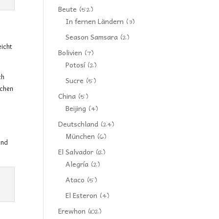
Beute
(52)
In fernen Ländern
(3)
Season Samsara
(2)
leicht
Bolivien
(7)
Potosí
(2)
ch
Sucre
(5)
schen
China
(5)
Beijing
(4)
Deutschland
(24)
München
(6)
und
El Salvador
(12)
Alegría
(2)
Ataco
(5)
El Esteron
(4)
Erewhon
(102)