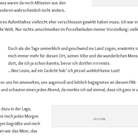
ewiss waren da noch Altlasten aus den
nderen wahrscheinlich nicht anders.
eres Aufenthaltes
vielleicht eher
verschlossen
gewirkt haben muss. Ich war
in
die Welt. Nur nichts umschmeißen im Po
r
zellanladen
meiner Vorstellung: v
iel
Doch als die Tage unmerklich und geschwind ins Land zogen, erwärmte i
mich immer mehr für diesen Ort, seinen Vibe und die wunderlichen Men
dort, die ich ja schon kannte, bevor ich dorthin rrrrreiste.
…Nee Leute, auf ein Gedicht hab’ ich jetzad
wirklich
keine Lust!
or uns hin ameiselten, uns augenvoll und lieblich begegneten an diesem FKK-
n und schauten einen jeden Abend, da merkte ich auf einmal, dass ich ganz in 
 dazu in der Lage,
die mich jeden Morgen
Kleinholz
ugen begrüßte und mich
ren wie das Meer, das