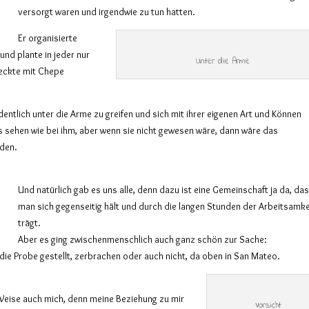
versorgt
waren
und irgendwie zu tun hatten.
Er
organisierte
 und plante in jeder nur
Unter die Arme
eckte mit Chepe
entlich unter die Arme zu greifen und sich mit ihrer eigenen Art und Können
ss sehen wie bei ihm, aber wenn sie nicht gewesen wäre, dann wäre das
den.
Und natürlich gab es uns alle, denn dazu ist eine Gemeinschaft ja da, da
man sich gegenseitig hält und durch die langen Stunden der Arbeitsamke
trägt.
Aber es ging zwischenmenschlich auch ganz schön zur Sache:
ie Probe gestellt, zerbrachen oder auch nicht, da oben in San Mateo.
Weise auch mich, denn meine Beziehung zu mir
Vorsicht