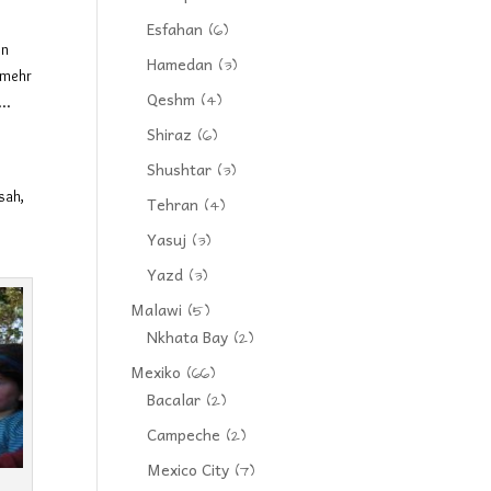
Esfahan
(6)
on
Hamedan
(3)
t mehr
Qeshm
(4)
e…
Shiraz
(6)
Shushtar
(3)
sah,
Tehran
(4)
Yasuj
(3)
Yazd
(3)
Malawi
(5)
Nkhata Bay
(2)
Mexiko
(66)
Bacalar
(2)
Campeche
(2)
Mexico City
(7)