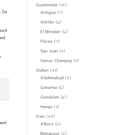
Guatemala
(34)
Antigua
. Da
(7)
Atitlán
(6)
 mich
El Mirador
(6)
 und
Flores
(7)
San Juan
(4)
n
Semuc Champey
(3)
Indien
(33)
Allahmabad
(9)
Gokarna
(6)
Gondolari
(12)
Hampi
(3)
Iran
(49)
ann!
Alborz
(6)
Bishapoor
(2)