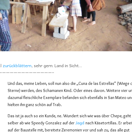
al
zurückblättern
, sehr gern: Land in Sicht…
——————————————–
Und das, meine Lieben, soll nun also die „Cuna de las Estrellas“ (Wiege 
Sterne) werden, des Schamanen Kind. Oder eines davon. Weitere vier u
dazumal fleischliche Exemplare befanden sich ebenfalls in San Mateo u
hielten ihn ganz schön auf Trab.
Das ist
ja
auch so ein Kunde,
ne
. Wundert sich wie was über Chepe, geh
Jagd
selber
ab wie Speedy Gonzalez
auf der
nach
Käsetortillas. Er arbe
auf der Baustelle
mit, bereitete Zeremonien
vor und
sah zu, das alle gut