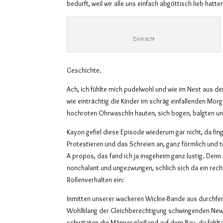
bedurft, weil wir alle uns einfach abgöttisch lieb hatte
Eintracht
Geschichte.
Ach, ich fühlte mich pudelwohl und wie im Nest aus de
wie einträchtig die Kinder im schräg einfallenden Mor
hochroten Ohrwaschln hauten, sich bogen, balgten u
Kayon gefiel diese Episode wiederum gar nicht, da fing
Protestieren und das Schreien an, ganz förmlich und 
A propos, das fand ich ja insgeheim ganz lustig. Denn s
nonchalant und ungezwungen, schlich sich da ein rec
Rollenverhalten ein:
Inmitten unserer wackeren Wickie-Bande aus durchfem
Wohlklang der Gleichberechtigung schwingenden New
schwitzten die Männer gleißend auf dem Bau, da fehlte