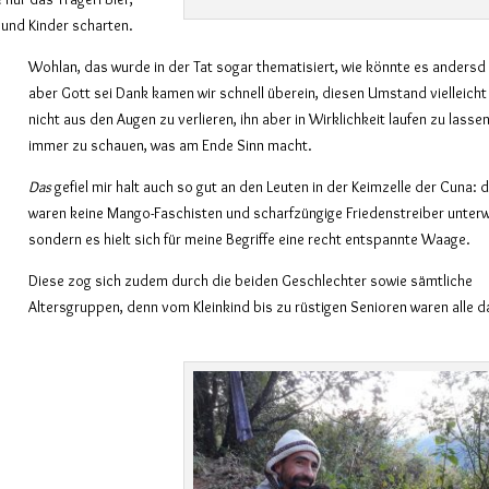
 und Kinder scharten.
Wohlan, das wurde in der Tat sogar
thematisiert, wie könnte es andersd
aber
Gott sei Dank
kamen
wir
schnell überein,
diesen Umstand
vielleicht
nicht aus den Augen zu verlieren,
ihn
aber
in Wirklichkeit
laufen zu lasse
immer
zu schauen, was
am Ende
Sinn macht.
Das
gef
iel
mir
halt
auch so gut an den Leuten
in der Keimzelle der Cuna:
d
waren
keine Mango-Faschisten und
scharfzüngige
Friedenstreiber unter
sondern es h
ie
lt
sich
für meine Begriffe eine recht entspannte Waage.
Diese
zog
sich zudem durch
die
beide
n
Geschlechter
sowie
sämtliche
Alter
sgruppen, denn vom Kleinkind bis zu rüstigen Senioren waren alle d