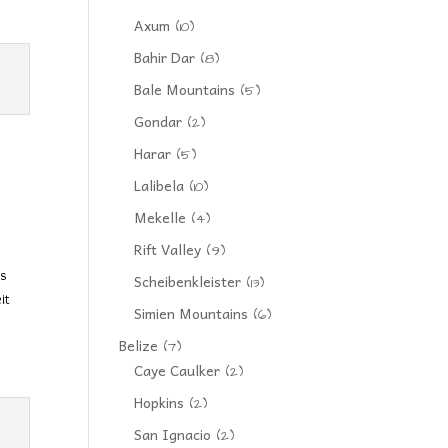
Axum
(10)
Bahir Dar
(8)
Bale Mountains
(5)
Gondar
(2)
Harar
(5)
Lalibela
(10)
Mekelle
(4)
Rift Valley
(9)
ss
Scheibenkleister
(13)
it
Simien Mountains
(6)
Belize
(7)
Caye Caulker
(2)
Hopkins
(2)
San Ignacio
(2)