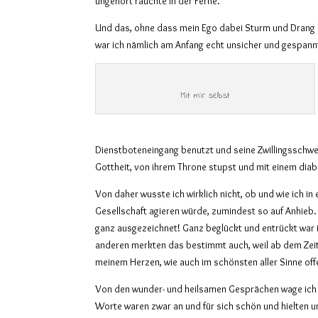
ungehört rauchte in der Ferne.
Und das, ohne dass mein Ego dabei Sturm und Drang l
war ich nämlich am Anfang echt unsicher und gespannt
Mit mir selbst
Dienstboteneingang benutzt und seine Zwillingsschw
Gott
heit
, vo
n
ihrem Throne stupst und mit einem diabo
Von daher wusste ich wirklich nicht, ob und wie ich in
Gesellschaft agieren würde, zumindest so auf Anhieb.
ganz ausgezeichnet! Ganz beglückt und entrückt war 
anderen merkten das bestimmt auch, weil ab dem Zeit
meinem Herzen, wie auch im schönsten aller Sinne off
Von den wunder- und heilsamen Gesprächen wage ich nic
Worte waren zwar an und für sich schön und hielten un