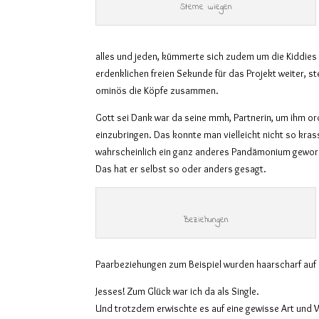
Sterne wiegen
alles und jeden, kümmerte sich
zudem um
die Kiddies
erdenklichen freien Sekunde für das Projekt
weiter,
st
ominös die Köpfe zusammen.
Gott sei Dank war da seine mmh, Partnerin, um ihm ord
einzubringen. Das konnte man vielleicht nicht so kra
wahrscheinlich ein ganz anderes Pandämonium gewor
Das hat er selbst so oder anders gesagt.
Beziehungen
Paarbeziehungen zum Beispiel wurden haarscharf auf d
Jesses! Zum Glück war ich da als Single.
Und trotzdem erwischte es auf eine gewisse Art und 