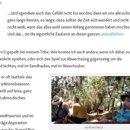
n.
…Und irgendwie auch das Gefühl nicht los wurden, dass wir uns alle sch
ganz lange kennen, so lange, dass selbst die Zeit sich wundert und nich
recht
weiß, wann das alles
wohl
seinen Anfang genommen haben m
o
cht
unendlichen
Und
das…
ist die eigentliche Zauberei an d
ies
er ganzen
m Ei gepellt bei meinem Tribe. Wie konnte ich auch anders, wenn ich dabei zu
genlicht spielten, oder sich das Spiel zur Abwechslung gegenseitig um die
nd lachten, mal im Sandhaufen, mal im Waschzuber.
 er oft lauthals das
traditionsbewusst.
till und leise, ganz
ht altmodisches
inifrisierten und im
-Age-Aspiranten
Vorführeffekt
 nur das Tragerl Bier,