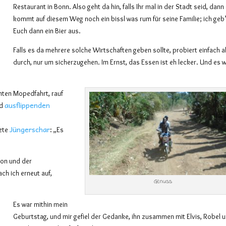
Restaurant in Bonn. Also geht da hin, falls Ihr mal in der Stadt seid, dann
kommt auf diesem Weg noch ein bissl was rum für seine Familie; ich geb
Euch dann ein Bier aus.
Falls es da mehrere solche Wirtschaften geben sollte, probiert einfach al
durch, nur um sicherzugehen. Im Ernst, das Essen ist eh lecker. Und es 
nten Mopedfahrt, rauf
ausflippenden
nd
Jüngerschar
tzte
: „Es
ion und der
ach ich erneut auf,
Genuss
Es war mithin mein
Geburtstag, und mir gefiel der Gedanke, ihn zusammen mit Elvis, Robel 