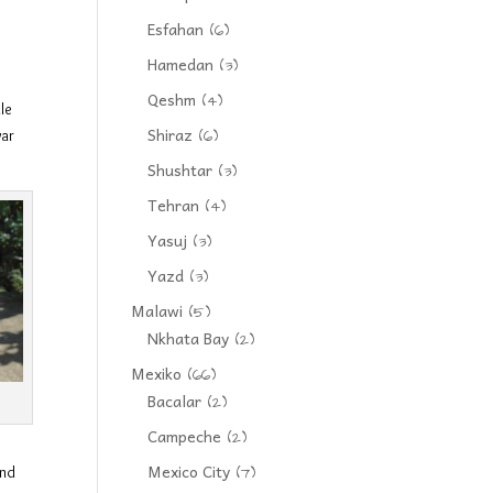
Esfahan
(6)
’
Hamedan
(3)
Qeshm
(4)
le
Shiraz
(6)
war
Shushtar
(3)
Tehran
(4)
Yasuj
(3)
Yazd
(3)
Malawi
(5)
Nkhata Bay
(2)
Mexiko
(66)
Bacalar
(2)
Campeche
(2)
Mexico City
(7)
und