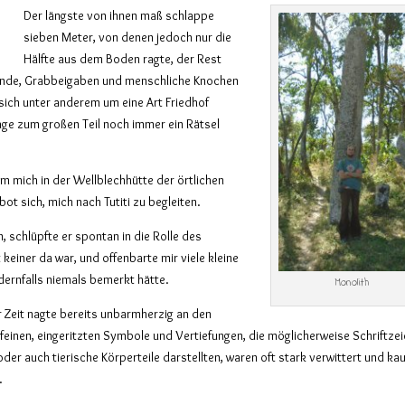
Der längste von ihnen maß schlappe
sieben Meter, von denen jedoch nur die
Hälfte aus dem Boden ragte, der Rest
tände, Grabbeigaben und menschliche Knochen
sich unter anderem um eine Art Friedhof
age zum großen Teil noch immer ein Rätsel
m mich in der Wellblechhütte der örtlichen
rbot sich, mich nach Tutiti zu begleiten.
schlüpfte er spontan in die Rolle des
 keiner da war, und offenbarte mir viele kleine
ndernfalls niemals bemerkt hätte.
Monolith
 Zeit nagte bereits unbarmherzig an den
einen, eingeritzten Symbole und Vertiefungen, die möglicherweise Schriftze
der auch tierische Körperteile darstellten, waren oft stark verwittert und k
.