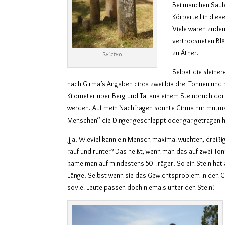
Bei manchen Säule
Körperteil in dies
Viele waren zude
vertrockneten Bl
zu Äther.
Zeichen
Selbst die kleine
nach Girma’s Angaben circa zwei bis drei Tonnen und 
Kilometer über Berg und Tal aus einem Steinbruch dor
werden. Auf mein Nachfragen konnte Girma nur mutma
Menschen“ die Dinger geschleppt oder gar getragen
Jjja. Wieviel kann ein Mensch maximal wuchten, dreißig,
rauf und runter? Das heißt, wenn man das auf zwei To
käme man auf mindestens 50 Träger. So ein Stein hat 
Länge. Selbst wenn sie das Gewichtsproblem in den 
soviel Leute passen doch niemals unter den Stein!