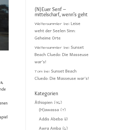
(N)Euer Senf –
mittelscharf, wenn’s geht
Leise
Weltensammler
bei
weht der Seelen Sinn:
Geheime Orte
Sunset
Weltensammler
bei
Beach Cluedo: Die Masseuse
war’s!
Sunset Beach
Tom
bei
Cluedo: Die Masseuse war’s!
a,
unde
Kategorien
Äthiopien
(96)
uenen
(H)awassa
(7)
spiel
Addis Abeba
(11)
Awra Amba
(6)