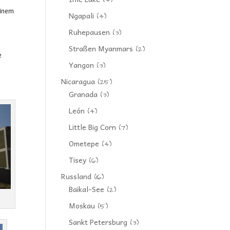
(4)
einem
Ngapali
(4)
Ruhepausen
(3)
Straßen Myanmars
(2)
e
Yangon
(3)
Nicaragua
(25)
Granada
(3)
León
(4)
Little Big Corn
(7)
Ometepe
(4)
Tisey
(6)
Russland
(16)
Baikal-See
(2)
Moskau
(5)
Sankt Petersburg
(3)