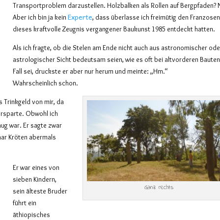
Transportproblem darzustellen. Holzbalken als Rollen auf Bergpfaden? 
Experte
Aber ich bin ja kein
, dass überlasse ich freimütig den Franzosen
dieses kraftvolle Zeugnis vergangener Baukunst 1985 entdeckt hatten.
Als ich fragte, ob die Stelen am Ende nicht auch aus astronomischer ode
astrologischer Sicht bedeutsam seien, wie es oft bei altvorderen Bauten
Fall sei, druckste er aber nur herum und meinte: „Hm.“
Wahrscheinlich schon.
 Trinkgeld von mir, da
ersparte. Obwohl ich
nug war. Er sagte zwar
aar Kröten abermals
Er war eines von
sieben Kindern,
Ganz rechts
sein älteste Bruder
führt ein
äthiopisches