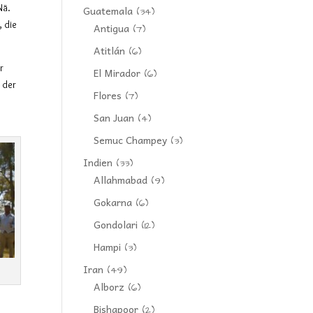
Nä.
Guatemala
(34)
, die
Antigua
(7)
Atitlán
(6)
r
El Mirador
(6)
 der
Flores
(7)
San Juan
(4)
Semuc Champey
(3)
Indien
(33)
Allahmabad
(9)
Gokarna
(6)
Gondolari
(12)
Hampi
(3)
Iran
(49)
Alborz
(6)
Bishapoor
(2)