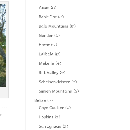
Axum
(10)
Bahir Dar
(8)
Bale Mountains
(5)
Gondar
(2)
Harar
(5)
Lalibela
(10)
Mekelle
(4)
Rift Valley
(9)
Scheibenkleister
(13)
Simien Mountains
(6)
Belize
(7)
Caye Caulker
(2)
ichen
aum
Hopkins
(2)
San Ignacio
(2)