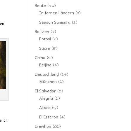
Beute
(52)
In fernen Ländern
(3)
Season Samsara
(2)
ten
Bolivien
(7)
Potosí
(2)
Sucre
(5)
China
(5)
Beijing
(4)
Deutschland
(24)
München
(6)
El Salvador
(12)
Alegría
(2)
Ataco
(5)
El Esteron
(4)
e ich
Erewhon
(102)