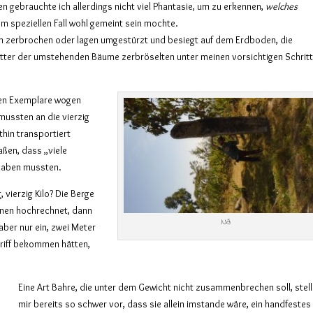
n gebrauchte ich allerdings nicht viel Phantasie, um zu erkennen,
welches
em speziellen Fall wohl gemeint sein mochte.
m zerbrochen oder lagen umgestürzt und besiegt auf dem Erdboden, die
ätter der umstehenden Bäume zerbröselten unter meinen vorsichtigen Schrit
ren Exemplare wogen
mussten an die vierzig
thin transportiert
ßen, dass „viele
 haben mussten.
 vierzig Kilo? Die Berge
nnen hochrechnet, dann
Nä
aber nur ein, zwei Meter
Griff bekommen hätten,
Eine Art Bahre, die unter dem Gewicht nicht zusammenbrechen soll, stell
mir bereits so schwer vor, dass sie allein imstande wäre, ein handfestes