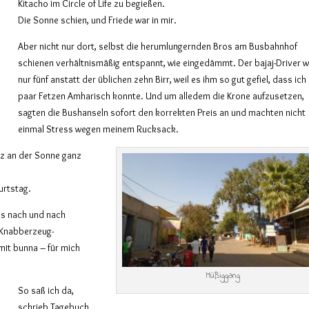
Kitacho im Circle of Life zu begießen.
Die Sonne schien, und Friede war in mir.
Aber nicht nur dort, selbst die herumlungernden Bros am Busbahnhof
schienen verhältnismäßig entspannt, wie eingedämmt. Der bajaj-Driver w
nur fünf anstatt der üblichen zehn Birr, weil es ihm so gut gefiel, dass ich 
paar Fetzen Amharisch konnte. Und um alledem die Krone aufzusetzen,
sagten die Bushanseln sofort den korrekten Preis an und machten nicht
einmal Stress wegen meinem Rucksack.
atz an der Sonne ganz
urtstag.
bis nach und nach
d Knabberzeug-
 mit bunna – für mich
Müßiggang
So saß ich da,
schrieb Tagebuch