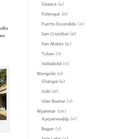
Oaxaca
(6)
Palenque
(13)
Puerto Escondido
(4)
ollte
San Cristóbal
(8)
ein
San Mateo
(12)
Tulum
(3)
Valladolid
(4)
Mongolei
(13)
Changai
(6)
Gobi
(8)
Ulan Baatar
(3)
Myanmar
(25)
Ayeyarwaddy
(4)
Bagan
(3)
Inle Lake