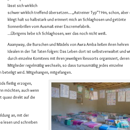
lässt sich wirklich
schwer wirklich treffend übersetzen… „Astreiner Typ“? Hm, schon, aber
klingt halt so halbstark und erinnert mich an Schlaghosen und getönte
Sonnenbrillen vom Ausmaß einer Eiscremefabrik.
…Übrigens liebe ich Schlaghosen, wer das noch nicht weiß.
Aaanyway, die Burschen und Mädels von Awra Amba ließen ihren hehren
Idealen in der Tat Taten folgen: Das Leben dort ist selbstverwaltet und w
durch einzelne Komitees mit ihren jeweiligen Ressorts organisiert, deren
Mitglieder regelmäßig wechseln, so dass turnusmäßig jedes einzelne
beteiligt wird. Mitgehangen, mitgefangen.
ds fleißig erzogen,
enn möchten, auch wenn
 quasi direkt auf die
ldung an, mit der
a lesen und schreiben