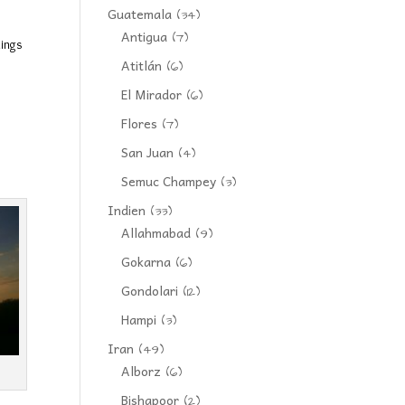
Guatemala
(34)
Antigua
(7)
dings
Atitlán
(6)
El Mirador
(6)
Flores
(7)
San Juan
(4)
n
Semuc Champey
(3)
Indien
(33)
Allahmabad
(9)
Gokarna
(6)
Gondolari
(12)
Hampi
(3)
Iran
(49)
Alborz
(6)
Bishapoor
(2)