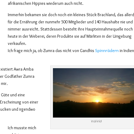
afrikanischen Hippies wiederum auch nicht.
Immerhin bekamen sie doch noch ein kleines Stück Brachland, das aller
für die Ernährung der nunmehr 500 Mitglieder und 140 Haushalte nie und
nimmer ausreicht. Stattdessen besteht ihre Haupteinnahmequelle noch
heute in der Weberei, deren Produkte sie auf Märkten in der Umgebung
verkaufen.
Spinnrädern
Ich frage mich ja, ob Zumra das nicht von Gandhis
in Indie
existiert Awra Amba
her Godfather Zumra
 mir.
 Güte und eine
 Erscheinung von einer
v ducken und irgendwo
Instinkt
Ich musste mich