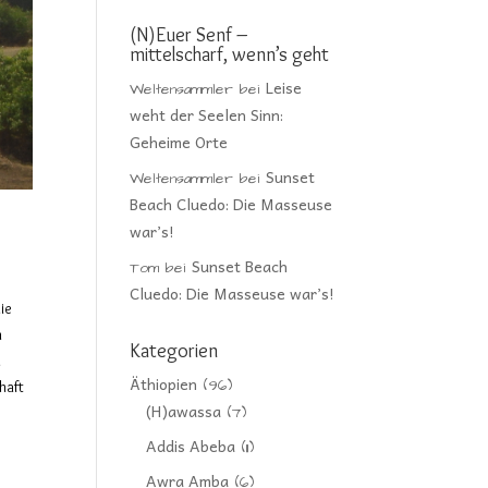
(N)Euer Senf –
mittelscharf, wenn’s geht
Leise
Weltensammler
bei
weht der Seelen Sinn:
Geheime Orte
Sunset
Weltensammler
bei
Beach Cluedo: Die Masseuse
war’s!
Sunset Beach
Tom
bei
Cluedo: Die Masseuse war’s!
die
n
Kategorien
d
Äthiopien
(96)
haft
(H)awassa
(7)
Addis Abeba
(11)
Awra Amba
(6)