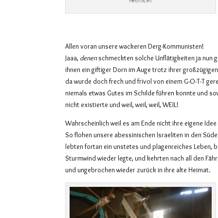
Altenheim
Allen voran unsere wackeren Derg-Kommunisten!
Jaaa,
denen
schmeckten solche Unflätigkeiten ja nun ga
ihnen ein giftiger Dorn im Auge trotz ihrer großzügig
da wurde doch frech und frivol von einem G-O-T-T gere
niemals etwas Gutes im Schilde führen konnte und s
nicht existierte und weil, weil, weil, WEIL!
Wahrscheinlich weil es am Ende nicht ihre eigene Ide
So flohen unsere abessinischen Israeliten in den Süd
lebten fortan ein unstetes und plagenreiches Leben, bi
Sturmwind wieder legte, und kehrten nach all den Fä
und ungebrochen wieder zurück in ihre alte Heimat.