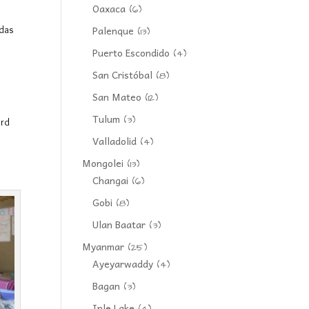
Oaxaca
(6)
Palenque
 das
(13)
Puerto Escondido
(4)
San Cristóbal
(8)
San Mateo
(12)
Tulum
(3)
ird
Valladolid
(4)
Mongolei
(13)
Changai
(6)
Gobi
(8)
Ulan Baatar
(3)
Myanmar
(25)
Ayeyarwaddy
(4)
Bagan
(3)
Inle Lake