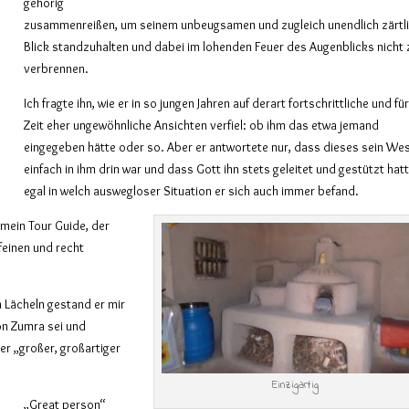
gehörig
zusammenreißen, um seinem unbeugsamen und zugleich unendlich zärtl
Blick standzuhalten und dabei im lohenden Feuer des Augenblicks nicht 
verbrennen.
Ich fragte ihn, wie er in so jungen Jahren auf derart fortschrittliche und fü
Zeit eher ungewöhnliche Ansichten verfiel: ob ihm das etwa jemand
eingegeben hätte oder so. Aber er antwortete nur, dass dieses sein We
einfach in ihm drin war und dass Gott ihn stets geleitet und gestützt hatt
egal in welch auswegloser Situation er sich auch immer befand.
 mein Tour Guide, der
feinen und recht
 Lächeln gestand er mir
on Zumra sei und
er „großer, großartiger
Einzigartig
„Great person“