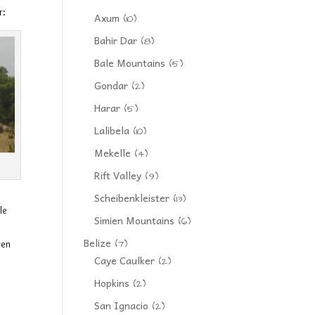
r:
Axum
(10)
Bahir Dar
(8)
Bale Mountains
(5)
Gondar
(2)
Harar
(5)
Lalibela
(10)
Mekelle
(4)
Rift Valley
(9)
Scheibenkleister
(13)
le
Simien Mountains
(6)
Belize
(7)
ren
Caye Caulker
(2)
Hopkins
(2)
San Ignacio
(2)