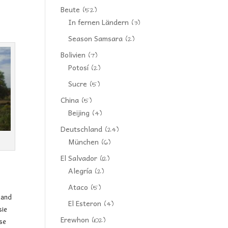
Beute
(52)
In fernen Ländern
(3)
Season Samsara
(2)
Bolivien
(7)
Potosí
(2)
Sucre
(5)
China
(5)
Beijing
(4)
Deutschland
(24)
München
(6)
El Salvador
(12)
Alegría
(2)
Ataco
(5)
hand
El Esteron
(4)
sie
Erewhon
(102)
ese