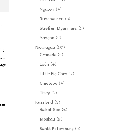
(4)
Ngapali
(4)
Ruhepausen
(3)
da
Straßen Myanmars
(2)
n
Yangon
(3)
Nicaragua
(25)
ht,
Granada
(3)
ten
León
(4)
wage
Little Big Corn
(7)
Ometepe
(4)
Tisey
(6)
Russland
(16)
ann
Baikal-See
(2)
Moskau
(5)
Sankt Petersburg
(3)