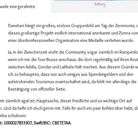
Bildung
rweile eine gerahmte
Daneben hängt ein großes, stolzes Gruppenbild am Tag der Zeremonie, 
dieses großartige Projekt endlich international anerkannt und Zumra vo
einer überkonfessionellen Organisation eine Medaille verliehen wurde.
Ja, in der Zwischenzeit steht die Community sogar ziemlich im Rampenlic
wenn ich mir die Tour-Busse anschaue, die dort regelmäßig auf ihren Rou
zwischen Addis, Gondar und Lalibela Halt machen. Aus diesem Grunde 
ich zu behaupten, dass nun auch einiges aus Spendengeldern und den
aufstrebenden Tourismus erwirtschaftet wird, da fehlt mir allerdings die
Bestätigung von offizieller Seite.
 mir ziemlich egal ist; Hauptsache, dieser friedliche und so wichtige Ort auf
. Und da helfe ich doch gerne mit. Falls Ihr auch ein paar Kohlen über habt, d
Amba schubsen:
t: 1000027833307, Swift/BIC: CBETETAA
.