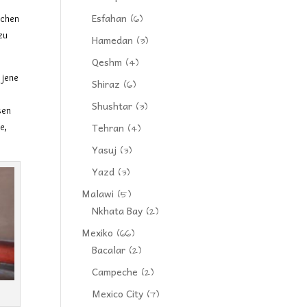
Esfahan
(6)
ichen
zu
Hamedan
(3)
Qeshm
(4)
r jene
Shiraz
(6)
Shushtar
(3)
sen
Tehran
e,
(4)
Yasuj
(3)
Yazd
(3)
Malawi
(5)
Nkhata Bay
(2)
Mexiko
(66)
Bacalar
(2)
Campeche
(2)
Mexico City
(7)