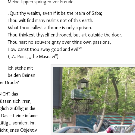
Meine Lippen springen vor Freude.
Quit thy wealth, even if it be the realm of Saba;
„
Thou wilt find many realms not of this earth.
What thou callest a throne is only a prison.
Thou thinkest thyself enthroned, but art outside the door.
Thou hast no souvereignty over thine own passions,
How canst thou sway good and evil?“
(J.A. Rumi, „The Masnavi“)
Ich stehe mit
beiden Beinen
ter Druck?
 NICHT das
üssen sich irren,
ch zufällig in die
Das ist eine infame
tätigt, sondern ihn
licht jenes Objektiv