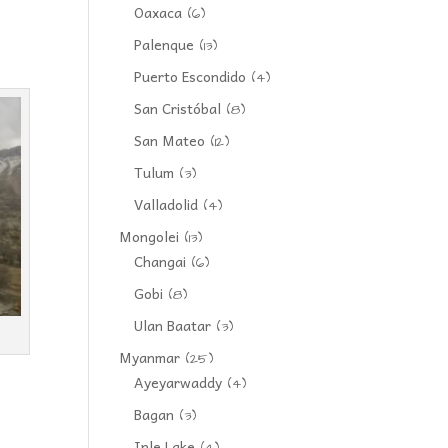
Oaxaca
(6)
Palenque
(13)
Puerto Escondido
(4)
San Cristóbal
(8)
San Mateo
(12)
Tulum
(3)
Valladolid
(4)
Mongolei
(13)
Changai
(6)
Gobi
(8)
Ulan Baatar
(3)
Myanmar
(25)
Ayeyarwaddy
(4)
Bagan
(3)
Inle Lake