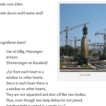
hmelz vom Zahn.
viele davon wohl meine sind?
tografieren kann?
Gas ist billig, Heizungen
ächzen.
(Erinnerungen an Russland)
For from each heart is a
„
Baustellen
window to other hearts.
Since in each heart there is
a window to other hearts,
They are not separated and shut off like two bodies.
Thus, even though two lamp-dishes be not joined,
Yet their light is united in a single ray.“