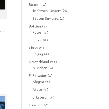
Beute
(52)
In fernen Ländern
(3)
Season Samsara
(2)
Bolivien
(7)
Sinn
Potosí
(2)
Sucre
(5)
China
(5)
Beijing
(4)
Deutschland
(24)
München
(6)
El Salvador
(12)
Alegría
(2)
Ataco
(5)
El Esteron
(4)
Erewhon
(102)