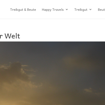
Treibgut & Beute
Happy Travels
Treibgut
Beut
r Welt