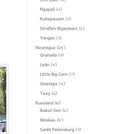
(4)
Ngapali
(4)
Ruhepausen
(3)
Straßen Myanmars
(2)
Yangon
(3)
Nicaragua
(25)
Granada
(3)
León
(4)
Little Big Corn
(7)
Ometepe
(4)
Tisey
(6)
Russland
(16)
Baikal-See
(2)
Moskau
(5)
Sankt Petersburg
(3)