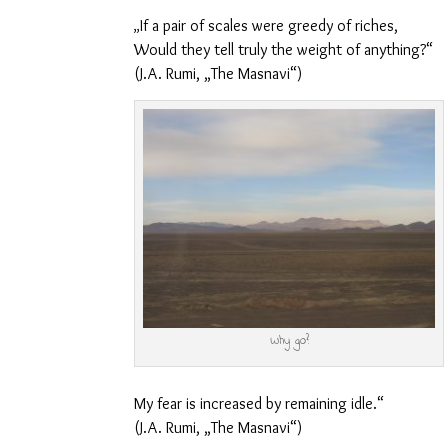
If a pair of scales were greedy of riches,
„
Would they tell truly the weight of anything?“
(J.A. Rumi, „The Masnavi“)
Why go?
My fear is increased by remaining idle.“
(J.A. Rumi, „The Masnavi“)