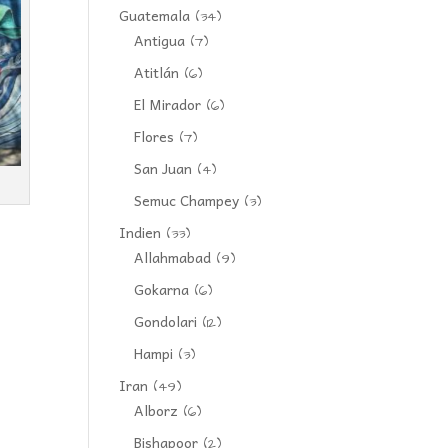
Guatemala
(34)
Antigua
(7)
Atitlán
(6)
El Mirador
(6)
Flores
(7)
San Juan
(4)
Semuc Champey
(3)
Indien
(33)
Allahmabad
(9)
Gokarna
(6)
Gondolari
(12)
Hampi
(3)
Iran
(49)
Alborz
(6)
Bishapoor
(2)