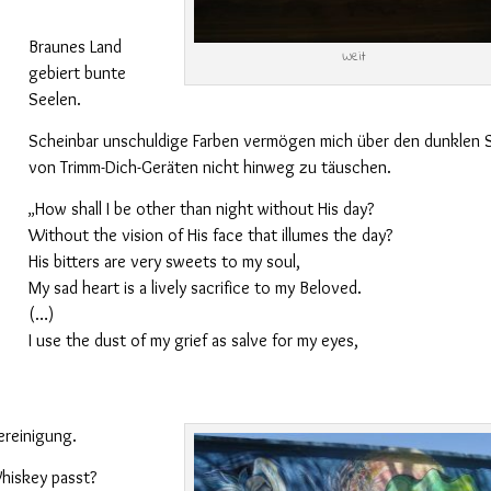
Braunes Land
Weit
gebiert bunte
Seelen.
Scheinbar unschuldige Farben vermögen mich über den dunklen 
von Trimm-Dich-Geräten nicht hinweg zu täuschen.
How shall I be other than night without His day?
„
Without the vision of His face that illumes the day?
His bitters are very sweets to my soul,
My sad heart is a lively sacrifice to my Beloved.
(…)
I use the dust of my grief as salve for my eyes,
ereinigung.
hiskey passt?