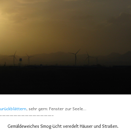
urückblättern
, sehr gern: Fenster zur Seele…
——————————————–
Gemäldeweiches Smog-Licht veredelt Häuser und Straßen.