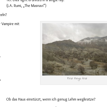
(J.A. Rumi, „The Masnavi“)
keln?
 Vampire mit
.
,
First things first
Ob das Haus einstürzt, wenn ich genug Lehm wegkratze?