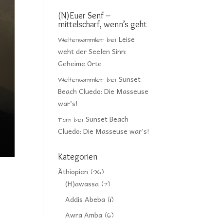
(N)Euer Senf –
mittelscharf, wenn’s geht
Leise
Weltensammler
bei
weht der Seelen Sinn:
Geheime Orte
Sunset
Weltensammler
bei
Beach Cluedo: Die Masseuse
war’s!
Sunset Beach
Tom
bei
Cluedo: Die Masseuse war’s!
Kategorien
Äthiopien
(96)
(H)awassa
(7)
Addis Abeba
(11)
Awra Amba
(6)