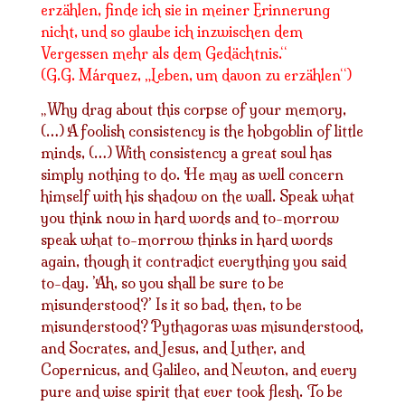
erzählen, finde ich sie in meiner Erinnerung
nicht, und so glaube ich inzwischen dem
Vergessen mehr als dem Gedächtnis.“
(G.G. Márquez, „Leben, um davon zu erzählen“)
Why drag about this corpse of your memory,
„
(…) A foolish consistency is the hobgoblin of little
minds, (…) With consistency a great soul has
simply nothing to do. He may as well concern
himself with his shadow on the wall. Speak what
you think now in hard words and to-morrow
speak what to-morrow thinks in hard words
again, though it contradict everything you said
to-day. ’Ah, so you shall be sure to be
misunderstood?’ Is it so bad, then, to be
misunderstood? Pythagoras was misunderstood,
and Socrates, and Jesus, and Luther, and
Copernicus, and Galileo, and Newton, and every
pure and wise spirit that ever took flesh. To be