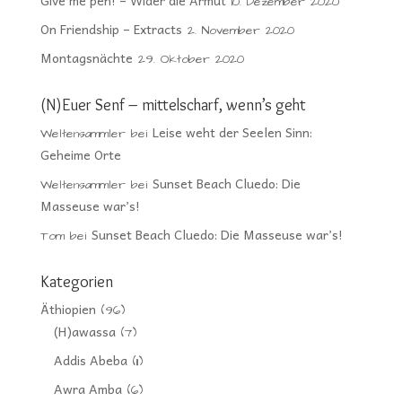
10. Dezember 2020
On Friendship – Extracts
2. November 2020
Montagsnächte
29. Oktober 2020
(N)Euer Senf – mittelscharf, wenn’s geht
Leise weht der Seelen Sinn:
Weltensammler
bei
Geheime Orte
Sunset Beach Cluedo: Die
Weltensammler
bei
Masseuse war’s!
Sunset Beach Cluedo: Die Masseuse war’s!
Tom
bei
Kategorien
Äthiopien
(96)
(H)awassa
(7)
Addis Abeba
(11)
Awra Amba
(6)