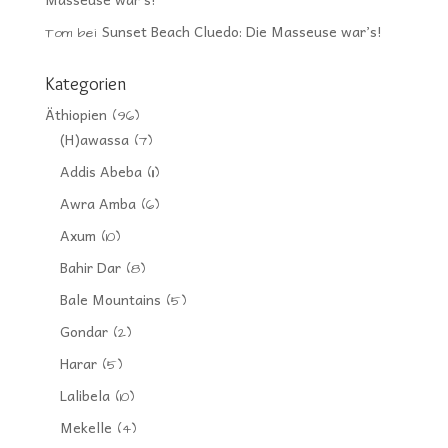
Sunset Beach Cluedo: Die Masseuse war’s!
Tom
bei
Kategorien
Äthiopien
(96)
(H)awassa
(7)
Addis Abeba
(11)
Awra Amba
(6)
Axum
(10)
Bahir Dar
(8)
Bale Mountains
(5)
Gondar
(2)
Harar
(5)
Lalibela
(10)
Mekelle
(4)