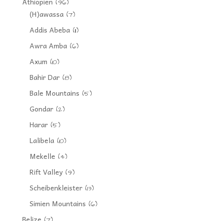
Äthiopien
(96)
(H)awassa
(7)
Addis Abeba
(11)
Awra Amba
(6)
Axum
(10)
Bahir Dar
(8)
Bale Mountains
(5)
Gondar
(2)
Harar
(5)
Lalibela
(10)
Mekelle
(4)
Rift Valley
(9)
Scheibenkleister
(13)
Simien Mountains
(6)
Belize
(7)