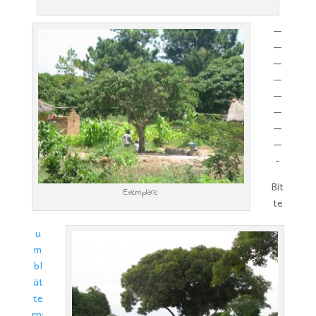
—
—
—
—
—
—
—
—
-
Bit
Exemplare
te
u
m
bl
ät
te
rn
: