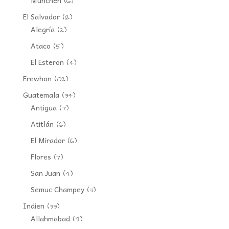
(6)
El Salvador
(12)
Alegría
(2)
Ataco
(5)
El Esteron
(4)
Erewhon
(102)
Guatemala
(34)
Antigua
(7)
Atitlán
(6)
El Mirador
(6)
Flores
(7)
San Juan
(4)
Semuc Champey
(3)
Indien
(33)
Allahmabad
(9)