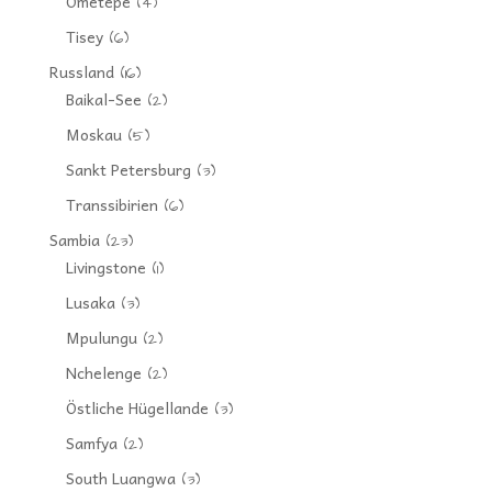
Ometepe
(4)
Tisey
(6)
Russland
(16)
Baikal-See
(2)
Moskau
(5)
Sankt Petersburg
(3)
Transsibirien
(6)
Sambia
(23)
Livingstone
(1)
Lusaka
(3)
Mpulungu
(2)
Nchelenge
(2)
Östliche Hügellande
(3)
Samfya
(2)
South Luangwa
(3)