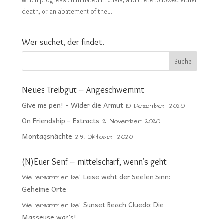
which progress culminated in crisis, and there followed either
death, or an abatement of the...
Wer suchet, der findet.
Neues Treibgut – Angeschwemmt
Give me pen! – Wider die Armut
10. Dezember 2020
On Friendship – Extracts
2. November 2020
Montagsnächte
29. Oktober 2020
(N)Euer Senf – mittelscharf, wenn’s geht
Leise weht der Seelen Sinn:
Weltensammler
bei
Geheime Orte
Sunset Beach Cluedo: Die
Weltensammler
bei
Masseuse war’s!