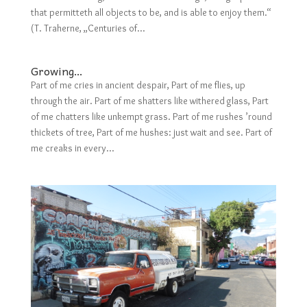
that permitteth all objects to be, and is able to enjoy them.“
(T. Traherne, „Centuries of...
Growing…
Part of me cries in ancient despair, Part of me flies, up
through the air. Part of me shatters like withered glass, Part
of me chatters like unkempt grass. Part of me rushes ’round
thickets of tree, Part of me hushes: just wait and see. Part of
me creaks in every...