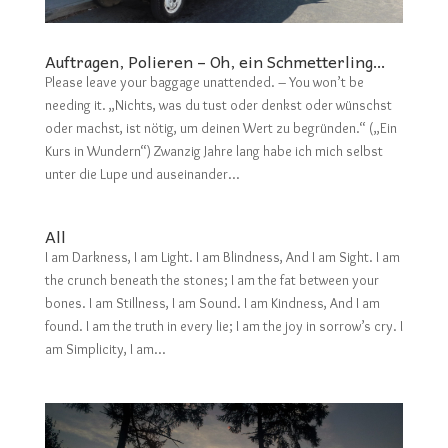
Auftragen, Polieren – Oh, ein Schmetterling…
Please leave your baggage unattended. – You won’t be
needing it. „Nichts, was du tust oder denkst oder wünschst
oder machst, ist nötig, um deinen Wert zu begründen.“ („Ein
Kurs in Wundern“) Zwanzig Jahre lang habe ich mich selbst
unter die Lupe und auseinander...
All
I am Darkness, I am Light. I am Blindness, And I am Sight. I am
the crunch beneath the stones; I am the fat between your
bones. I am Stillness, I am Sound. I am Kindness, And I am
found. I am the truth in every lie; I am the joy in sorrow’s cry. I
am Simplicity, I am...