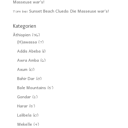
Masseuse war’s!
Sunset Beach Cluedo: Die Masseuse war’s!
Tom
bei
Kategorien
Äthiopien
(96)
(H)awassa
(7)
Addis Abeba
(11)
Awra Amba
(6)
Axum
(10)
Bahir Dar
(8)
Bale Mountains
(5)
Gondar
(2)
Harar
(5)
Lalibela
(10)
Mekelle
(4)