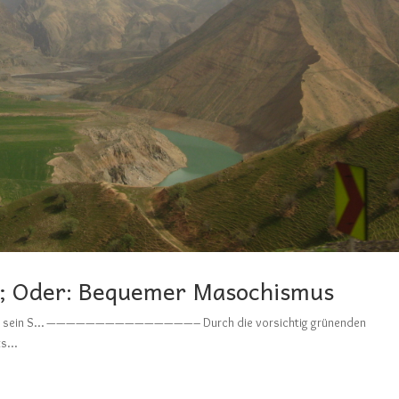
n; Oder: Bequemer Masochismus
em Ego sein S… ———————————————– Durch die vorsichtig grünenden
s...