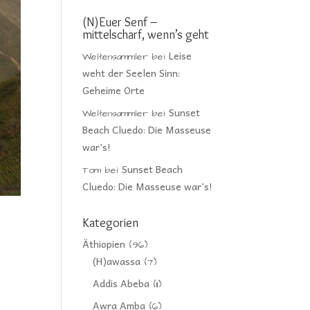
(N)Euer Senf –
mittelscharf, wenn’s geht
Leise
Weltensammler
bei
weht der Seelen Sinn:
Geheime Orte
Sunset
Weltensammler
bei
Beach Cluedo: Die Masseuse
war’s!
Sunset Beach
Tom
bei
Cluedo: Die Masseuse war’s!
Kategorien
Äthiopien
(96)
(H)awassa
(7)
Addis Abeba
(11)
Awra Amba
(6)