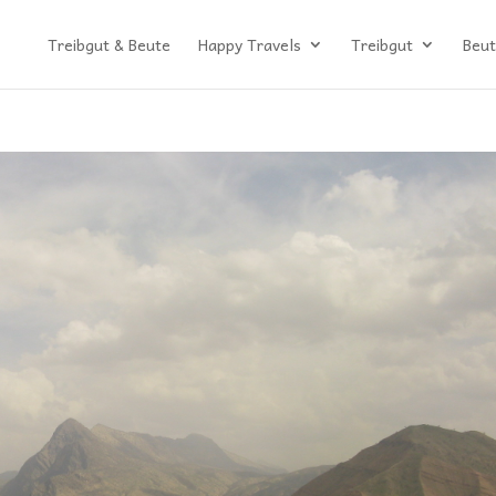
Treibgut & Beute
Happy Travels
Treibgut
Beut