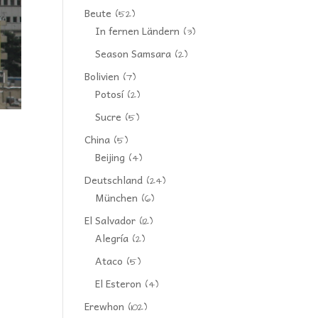
Beute
(52)
In fernen Ländern
(3)
Season Samsara
(2)
Bolivien
(7)
Potosí
(2)
Sucre
(5)
China
(5)
Beijing
(4)
Deutschland
(24)
München
(6)
El Salvador
(12)
Alegría
(2)
Ataco
(5)
El Esteron
(4)
Erewhon
(102)