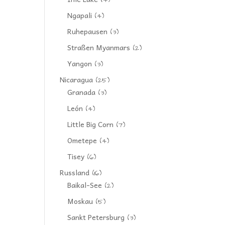
(4)
Ngapali
(4)
Ruhepausen
(3)
Straßen Myanmars
(2)
Yangon
(3)
Nicaragua
(25)
Granada
(3)
León
(4)
Little Big Corn
(7)
Ometepe
(4)
Tisey
(6)
Russland
(16)
Baikal-See
(2)
Moskau
(5)
Sankt Petersburg
(3)