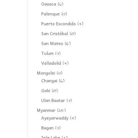
Oaxaca
(6)
Palenque
(13)
Puerto Escondido
(4)
San Cristóbal
(8)
San Mateo
(12)
Tulum
(3)
Valladolid
(4)
Mongolei
(13)
Changai
(6)
Gobi
(8)
Ulan Baatar
(3)
Myanmar
(25)
Ayeyarwaddy
(4)
Bagan
(3)
Inle Lake