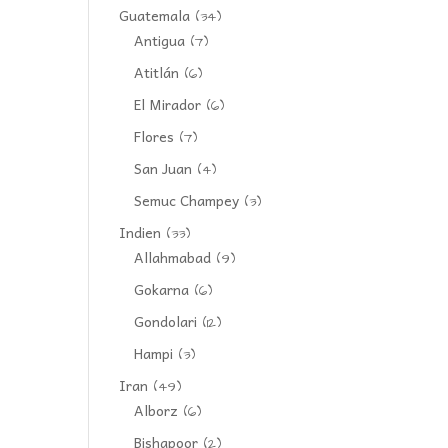
Guatemala
(34)
Antigua
(7)
Atitlán
(6)
El Mirador
(6)
Flores
(7)
San Juan
(4)
Semuc Champey
(3)
Indien
(33)
Allahmabad
(9)
Gokarna
(6)
Gondolari
(12)
Hampi
(3)
Iran
(49)
Alborz
(6)
Bishapoor
(2)