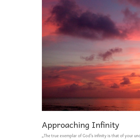
Approaching Infinity
„The true exemplar of God’s infinity is that of your und