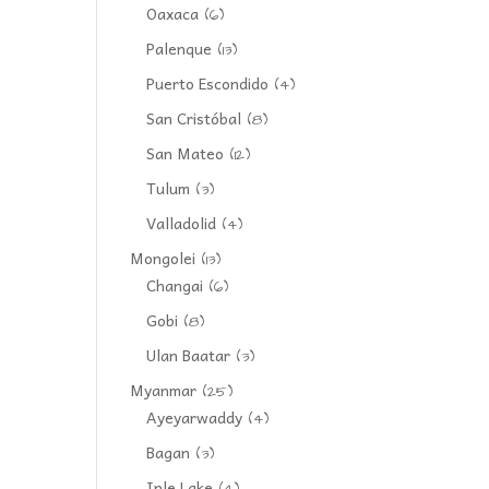
Oaxaca
(6)
Palenque
(13)
Puerto Escondido
(4)
San Cristóbal
(8)
San Mateo
(12)
Tulum
(3)
Valladolid
(4)
Mongolei
(13)
Changai
(6)
Gobi
(8)
Ulan Baatar
(3)
Myanmar
(25)
Ayeyarwaddy
(4)
Bagan
(3)
Inle Lake