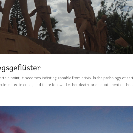
egsgeflüster
tain point, it becomes indistinguishable from crisis. In the pathology of ser
lminated in crisis, and there followed either death, or an abatement of the..