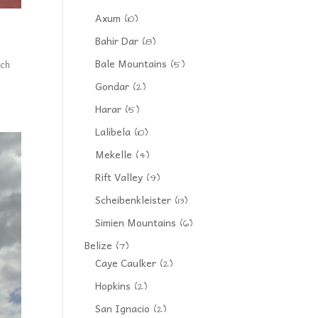
Axum
(10)
Bahir Dar
(8)
Bale Mountains
(5)
ich
Gondar
(2)
Harar
(5)
Lalibela
(10)
Mekelle
(4)
Rift Valley
(9)
Scheibenkleister
(13)
Simien Mountains
(6)
Belize
(7)
Caye Caulker
(2)
Hopkins
(2)
San Ignacio
(2)