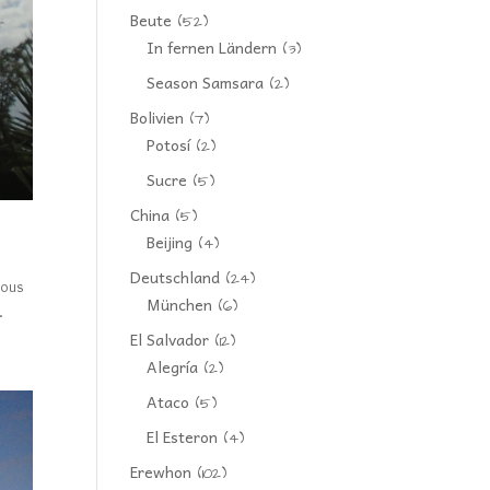
Beute
(52)
In fernen Ländern
(3)
Season Samsara
(2)
Bolivien
(7)
Potosí
(2)
Sucre
(5)
China
(5)
Beijing
(4)
Deutschland
(24)
ious
München
(6)
.
El Salvador
(12)
Alegría
(2)
Ataco
(5)
El Esteron
(4)
Erewhon
(102)