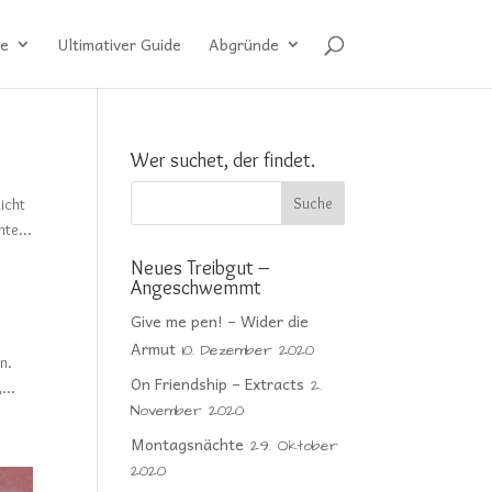
e
Ultimativer Guide
Abgründe
Wer suchet, der findet.
icht
hte...
Neues Treibgut –
Angeschwemmt
Give me pen! – Wider die
Armut
10. Dezember 2020
n.
On Friendship – Extracts
2.
...
November 2020
Montagsnächte
29. Oktober
2020