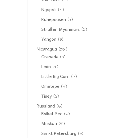
(4)
Ngapali
(4)
Ruhepausen
(3)
Straßen Myanmars
(2)
Yangon
(3)
Nicaragua
(25)
Granada
(3)
León
(4)
Little Big Corn
(7)
Ometepe
(4)
Tisey
(6)
Russland
(16)
Baikal-See
(2)
Moskau
(5)
Sankt Petersburg
(3)