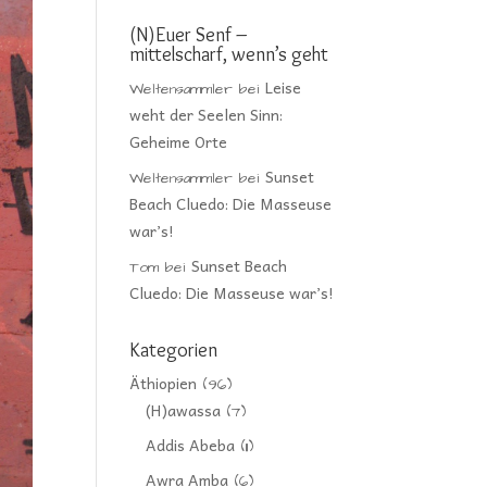
(N)Euer Senf –
mittelscharf, wenn’s geht
Leise
Weltensammler
bei
weht der Seelen Sinn:
Geheime Orte
Sunset
Weltensammler
bei
Beach Cluedo: Die Masseuse
war’s!
Sunset Beach
Tom
bei
Cluedo: Die Masseuse war’s!
Kategorien
Äthiopien
(96)
(H)awassa
(7)
Addis Abeba
(11)
Awra Amba
(6)