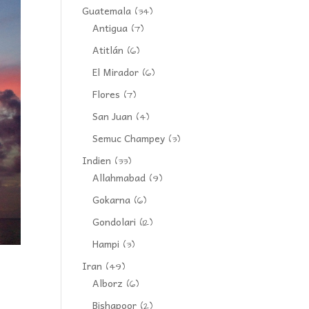
Guatemala
(34)
Antigua
(7)
Atitlán
(6)
El Mirador
(6)
Flores
(7)
San Juan
(4)
Semuc Champey
(3)
Indien
(33)
Allahmabad
(9)
Gokarna
(6)
Gondolari
(12)
Hampi
(3)
Iran
(49)
Alborz
(6)
Bishapoor
(2)