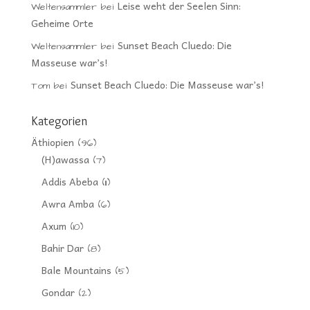
Leise weht der Seelen Sinn:
Weltensammler
bei
Geheime Orte
Sunset Beach Cluedo: Die
Weltensammler
bei
Masseuse war’s!
Sunset Beach Cluedo: Die Masseuse war’s!
Tom
bei
Kategorien
Äthiopien
(96)
(H)awassa
(7)
Addis Abeba
(11)
Awra Amba
(6)
Axum
(10)
Bahir Dar
(8)
Bale Mountains
(5)
Gondar
(2)