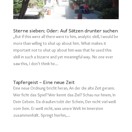
Sterne sieben; Oder: Auf Sätzen drunter suchen
„But if this were all there were to him, analytic skill, I would be
more than willing to shut up about him. What makes it
important not to shut up about him was that he used this
skill in such a bizarre and yet meaningful way. No one ever
saw this, I don’t think he...
Tapfergeist – Eine neue Zeit
Eine neue Ordnung bricht heran, An der die alte Zeit gerann.
Wer ficht das Spiel? Wer kennt das Ziel? Schau nur hinein, In
Dein Gebein. Da draußen tobt der Schein, Der nicht viel weiß
vom Sein. Er weiß nicht, was unsre Welt Im Innersten
zusammenhält. Springt hierhin,...