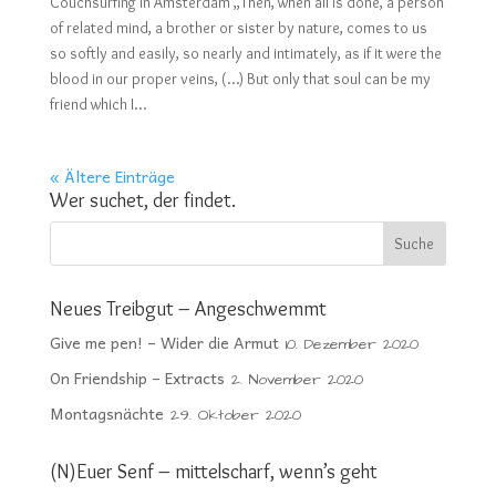
Couchsurfing in Amsterdam „Then, when all is done, a person
of related mind, a brother or sister by nature, comes to us
so softly and easily, so nearly and intimately, as if it were the
blood in our proper veins, (…) But only that soul can be my
friend which I...
« Ältere Einträge
Wer suchet, der findet.
Neues Treibgut – Angeschwemmt
Give me pen! – Wider die Armut
10. Dezember 2020
On Friendship – Extracts
2. November 2020
Montagsnächte
29. Oktober 2020
(N)Euer Senf – mittelscharf, wenn’s geht