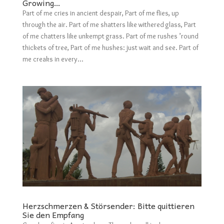
Growing…
Part of me cries in ancient despair, Part of me flies, up
through the air. Part of me shatters like withered glass, Part
of me chatters like unkempt grass. Part of me rushes ’round
thickets of tree, Part of me hushes: just wait and see. Part of
me creaks in every...
Herzschmerzen & Störsender: Bitte quittieren
Sie den Empfang