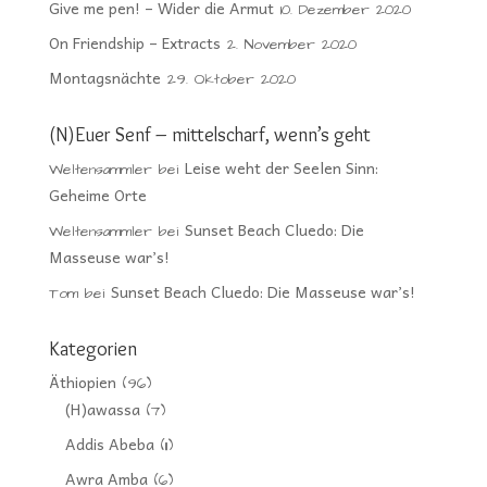
Give me pen! – Wider die Armut
10. Dezember 2020
On Friendship – Extracts
2. November 2020
Montagsnächte
29. Oktober 2020
(N)Euer Senf – mittelscharf, wenn’s geht
Leise weht der Seelen Sinn:
Weltensammler
bei
Geheime Orte
Sunset Beach Cluedo: Die
Weltensammler
bei
Masseuse war’s!
Sunset Beach Cluedo: Die Masseuse war’s!
Tom
bei
Kategorien
Äthiopien
(96)
(H)awassa
(7)
Addis Abeba
(11)
Awra Amba
(6)