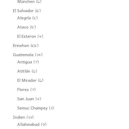
München
(6)
El Salvador
(12)
Alegría
(2)
Ataco
(5)
El Esteron
(4)
Erewhon
(102)
Guatemala
(34)
Antigua
(7)
Atitlán
(6)
El Mirador
(6)
Flores
(7)
San Juan
(4)
Semuc Champey
(3)
Indien
(33)
Allahmabad
(9)