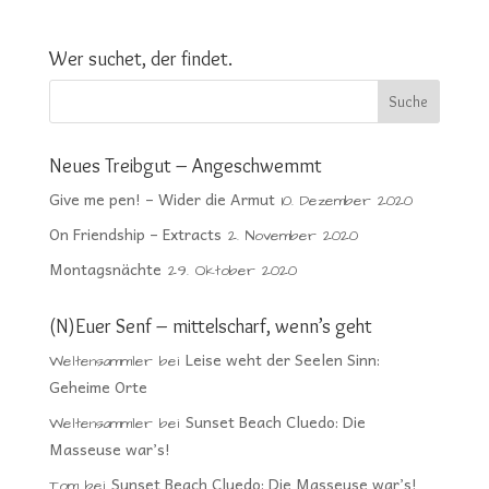
Wer suchet, der findet.
Neues Treibgut – Angeschwemmt
Give me pen! – Wider die Armut
10. Dezember 2020
On Friendship – Extracts
2. November 2020
Montagsnächte
29. Oktober 2020
(N)Euer Senf – mittelscharf, wenn’s geht
Leise weht der Seelen Sinn:
Weltensammler
bei
Geheime Orte
Sunset Beach Cluedo: Die
Weltensammler
bei
Masseuse war’s!
Sunset Beach Cluedo: Die Masseuse war’s!
Tom
bei