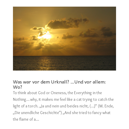
Was war vor dem Urknall? …Und vor allem:
Wo?
To think about God or Oneness, the Everything in the
Nothing… why, it makes me feel like a cat trying to catch the
light of a torch. „Ja und nein und beides nicht, (…)“ (M. Ende,
„Die unendliche Geschichte“) „And she tried to fancy what
the flame of a...