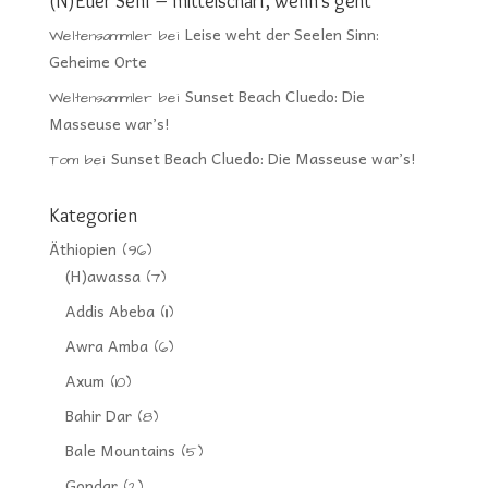
(N)Euer Senf – mittelscharf, wenn’s geht
Leise weht der Seelen Sinn:
Weltensammler
bei
Geheime Orte
Sunset Beach Cluedo: Die
Weltensammler
bei
Masseuse war’s!
Sunset Beach Cluedo: Die Masseuse war’s!
Tom
bei
Kategorien
Äthiopien
(96)
(H)awassa
(7)
Addis Abeba
(11)
Awra Amba
(6)
Axum
(10)
Bahir Dar
(8)
Bale Mountains
(5)
Gondar
(2)