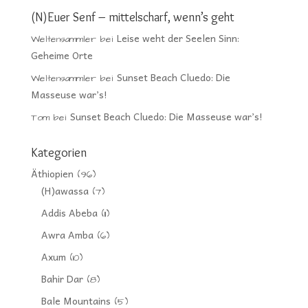
(N)Euer Senf – mittelscharf, wenn’s geht
Leise weht der Seelen Sinn:
Weltensammler
bei
Geheime Orte
Sunset Beach Cluedo: Die
Weltensammler
bei
Masseuse war’s!
Sunset Beach Cluedo: Die Masseuse war’s!
Tom
bei
Kategorien
Äthiopien
(96)
(H)awassa
(7)
Addis Abeba
(11)
Awra Amba
(6)
Axum
(10)
Bahir Dar
(8)
Bale Mountains
(5)