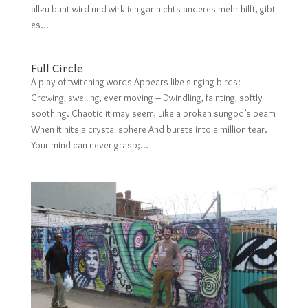
allzu bunt wird und wirklich gar nichts anderes mehr hilft, gibt
es...
Full Circle
A play of twitching words Appears like singing birds:
Growing, swelling, ever moving – Dwindling, fainting, softly
soothing. Chaotic it may seem, Like a broken sungod’s beam
When it hits a crystal sphere And bursts into a million tear.
Your mind can never grasp;...