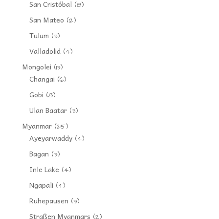
San Cristóbal
(8)
San Mateo
(12)
Tulum
(3)
Valladolid
(4)
Mongolei
(13)
Changai
(6)
Gobi
(8)
Ulan Baatar
(3)
Myanmar
(25)
Ayeyarwaddy
(4)
Bagan
(3)
Inle Lake
(4)
Ngapali
(4)
Ruhepausen
(3)
Straßen Myanmars
(2)