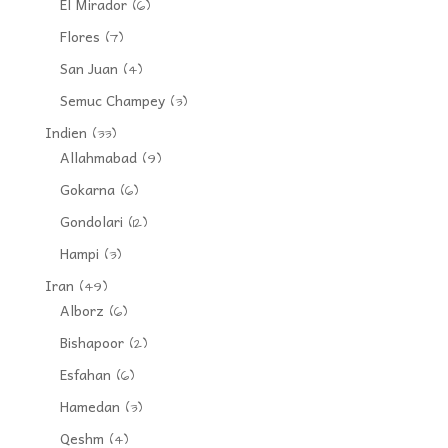
El Mirador
(6)
Flores
(7)
San Juan
(4)
Semuc Champey
(3)
Indien
(33)
Allahmabad
(9)
Gokarna
(6)
Gondolari
(12)
Hampi
(3)
Iran
(49)
Alborz
(6)
Bishapoor
(2)
Esfahan
(6)
Hamedan
(3)
Qeshm
(4)