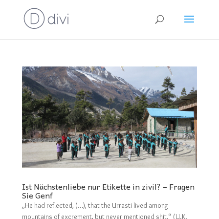
Ist Nächstenliebe nur Etikette in zivil? – Fragen
Sie Genf
„He had reflected, (…), that the Urrasti lived among
mountains of excrement, but never mentioned shit.“ (U.K.