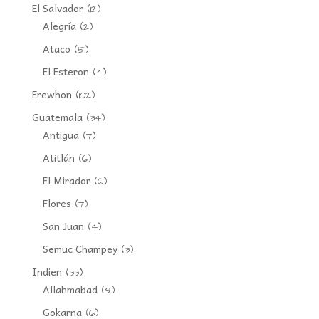
El Salvador
(12)
Alegría
(2)
Ataco
(5)
El Esteron
(4)
Erewhon
(102)
Guatemala
(34)
Antigua
(7)
Atitlán
(6)
El Mirador
(6)
Flores
(7)
San Juan
(4)
Semuc Champey
(3)
Indien
(33)
Allahmabad
(9)
Gokarna
(6)