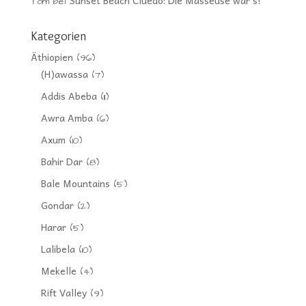
Sunset Beach Cluedo: Die Masseuse war’s!
Tom
bei
Kategorien
Äthiopien
(96)
(H)awassa
(7)
Addis Abeba
(11)
Awra Amba
(6)
Axum
(10)
Bahir Dar
(8)
Bale Mountains
(5)
Gondar
(2)
Harar
(5)
Lalibela
(10)
Mekelle
(4)
Rift Valley
(9)