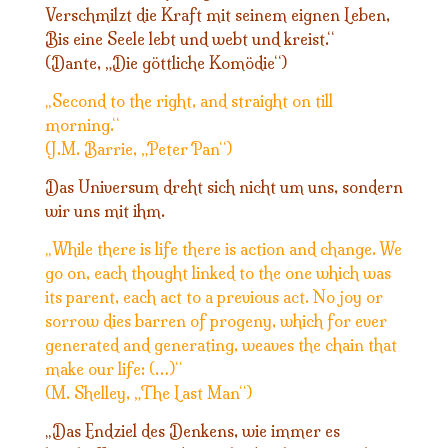
Verschmilzt die Kraft mit seinem eignen Leben,
Bis eine Seele lebt und webt und kreist.“
(Dante, „Die göttliche Komödie“)
Second to the right, and straight on till
„
morning.“
(J.M. Barrie, „Peter Pan“)
Das Universum dreht sich nicht um uns, sondern
wir uns mit ihm.
While there is life there is action and change. We
„
go on, each thought linked to the one which was
its parent, each act to a previous act. No joy or
sorrow dies barren of progeny, which for ever
generated and generating, weaves the chain that
make our life: (…)“
(M. Shelley, „The Last Man“)
Das Endziel des Denkens, wie immer es
„