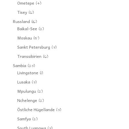
Ometepe
(4)
Tisey
(6)
Russland
(16)
Baikal-See
(2)
Moskau
(5)
Sankt Petersburg
(3)
Transsibirien
(6)
Sambia
(23)
Livingstone
(1)
Lusaka
(3)
Mpulungu
(2)
Nchelenge
(2)
Östliche Hügellande
(3)
Samfya
(2)
South Luangwa
(3)