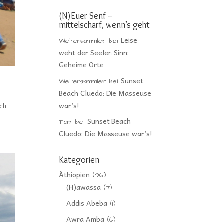
(N)Euer Senf –
mittelscharf, wenn’s geht
Leise
Weltensammler
bei
weht der Seelen Sinn:
Geheime Orte
Sunset
Weltensammler
bei
Beach Cluedo: Die Masseuse
war’s!
ach
Sunset Beach
Tom
bei
Cluedo: Die Masseuse war’s!
Kategorien
Äthiopien
(96)
(H)awassa
(7)
Addis Abeba
(11)
Awra Amba
(6)