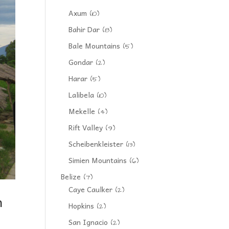
Axum
(10)
Bahir Dar
(8)
Bale Mountains
(5)
Gondar
(2)
Harar
(5)
Lalibela
(10)
Mekelle
(4)
Rift Valley
(9)
Scheibenkleister
(13)
Simien Mountains
(6)
Belize
(7)
Caye Caulker
(2)
n
Hopkins
(2)
San Ignacio
(2)