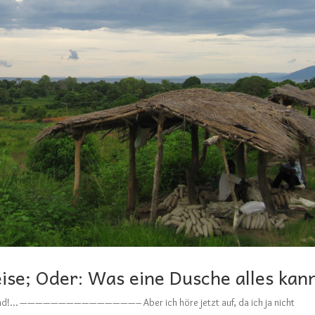
eise; Oder: Was eine Dusche alles kan
Frriend!… ———————————————– Aber ich höre jetzt auf, da ich ja nicht