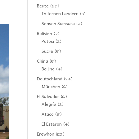
Beute
(52)
In fernen Ländern
(3)
Season Samsara
(2)
Bolivien
(7)
Potosí
(2)
Sucre
(5)
China
(5)
Beijing
(4)
Deutschland
(24)
München
(6)
El Salvador
(12)
Alegría
(2)
Ataco
(5)
El Esteron
(4)
Erewhon
(102)