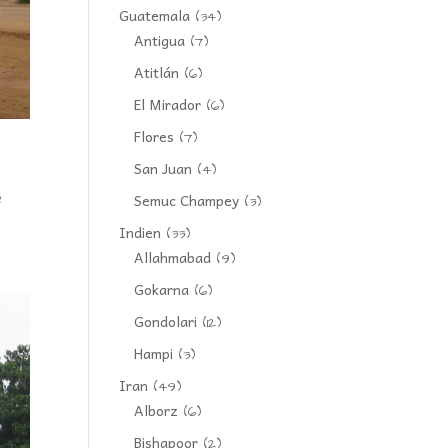
Guatemala
(34)
Antigua
(7)
Atitlán
(6)
El Mirador
(6)
Flores
(7)
San Juan
(4)
Semuc Champey
e
(3)
Indien
(33)
Allahmabad
(9)
Gokarna
(6)
Gondolari
(12)
Hampi
(3)
Iran
(49)
Alborz
(6)
Bishapoor
(2)