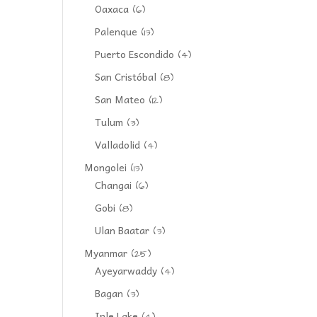
Oaxaca
(6)
Palenque
(13)
Puerto Escondido
(4)
San Cristóbal
(8)
San Mateo
(12)
Tulum
(3)
Valladolid
(4)
Mongolei
(13)
Changai
(6)
Gobi
(8)
Ulan Baatar
(3)
Myanmar
(25)
Ayeyarwaddy
(4)
Bagan
(3)
Inle Lake