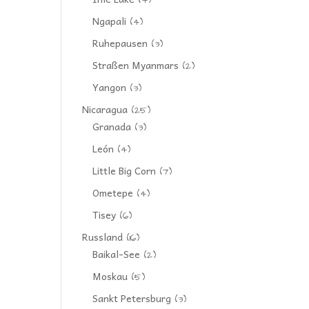
(4)
Ngapali
(4)
Ruhepausen
(3)
Straßen Myanmars
(2)
Yangon
(3)
Nicaragua
(25)
Granada
(3)
León
(4)
Little Big Corn
(7)
Ometepe
(4)
Tisey
(6)
Russland
(16)
Baikal-See
(2)
Moskau
(5)
Sankt Petersburg
(3)