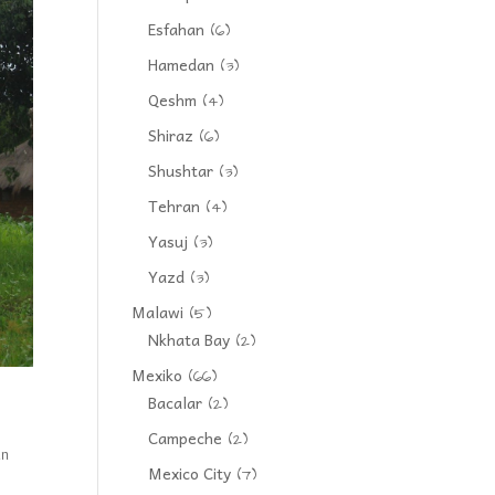
Esfahan
(6)
Hamedan
(3)
Qeshm
(4)
Shiraz
(6)
Shushtar
(3)
Tehran
(4)
Yasuj
(3)
Yazd
(3)
Malawi
(5)
Nkhata Bay
(2)
Mexiko
(66)
Bacalar
(2)
Campeche
(2)
in
Mexico City
(7)