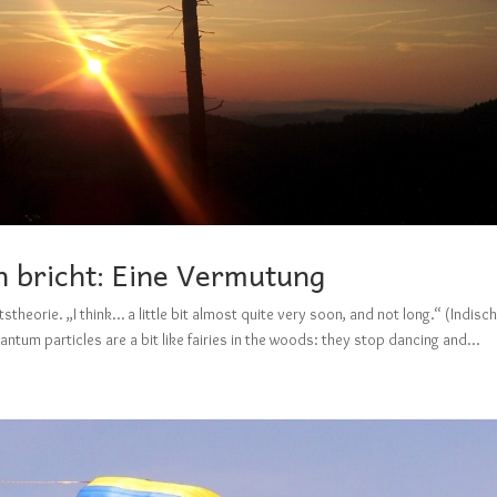
 bricht: Eine Vermutung
theorie. „I think… a little bit almost quite very soon, and not long.“ (Indisc
tum particles are a bit like fairies in the woods: they stop dancing and...