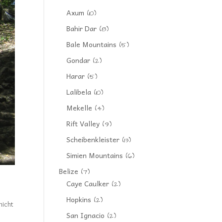
Axum
(10)
Bahir Dar
(8)
Bale Mountains
(5)
Gondar
(2)
Harar
(5)
Lalibela
(10)
Mekelle
(4)
Rift Valley
(9)
Scheibenkleister
(13)
Simien Mountains
(6)
Belize
(7)
Caye Caulker
(2)
Hopkins
(2)
nicht
San Ignacio
(2)