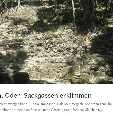
n; Oder: Sackgassen erklimmen
icht zwingen kann. „Sozialismus ist nur als Idee möglich. Aber man kann ihn 
elbst kommen, das Streben nach Gerechtigkeit, Freiheit, Gleichheit,...