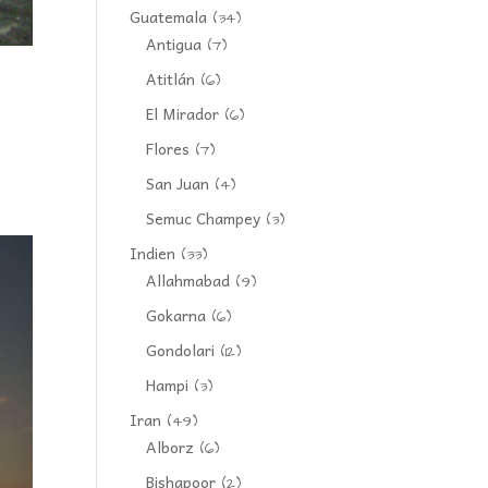
Guatemala
(34)
Antigua
(7)
Atitlán
(6)
El Mirador
(6)
Flores
(7)
San Juan
(4)
Semuc Champey
(3)
Indien
(33)
Allahmabad
(9)
Gokarna
(6)
Gondolari
(12)
Hampi
(3)
Iran
(49)
Alborz
(6)
Bishapoor
(2)