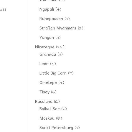
(4)
Ngapali
twas
(4)
Ruhepausen
(3)
Straßen Myanmars
(2)
Yangon
(3)
Nicaragua
(25)
Granada
(3)
León
(4)
Little Big Corn
(7)
Ometepe
(4)
Tisey
(6)
Russland
(16)
Baikal-See
(2)
Moskau
(5)
Sankt Petersburg
(3)