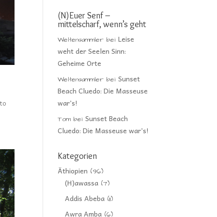
(N)Euer Senf –
mittelscharf, wenn’s geht
Leise
Weltensammler
bei
weht der Seelen Sinn:
Geheime Orte
Sunset
Weltensammler
bei
Beach Cluedo: Die Masseuse
war’s!
 to
Sunset Beach
Tom
bei
Cluedo: Die Masseuse war’s!
Kategorien
Äthiopien
(96)
(H)awassa
(7)
Addis Abeba
(11)
Awra Amba
(6)