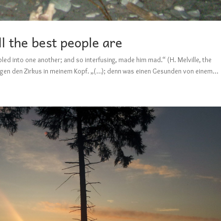
ll the best people are
bled into one another; and so interfusing, made him mad.“ (H. Melville, the
egen den Zirkus in meinem Kopf. „(…); denn was einen Gesunden von einem...