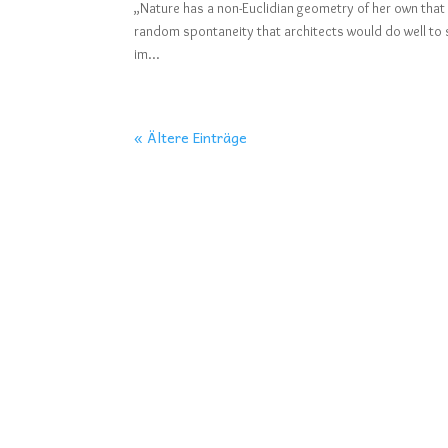
„Nature has a non-Euclidian geometry of her own that s
random spontaneity that architects would do well to 
im...
« Ältere Einträge