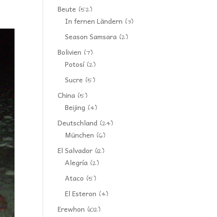
Beute
(52)
In fernen Ländern
(3)
Season Samsara
(2)
Bolivien
(7)
Potosí
(2)
Sucre
(5)
China
(5)
Beijing
(4)
Deutschland
(24)
München
(6)
El Salvador
(12)
Alegría
(2)
Ataco
(5)
El Esteron
(4)
Erewhon
(102)