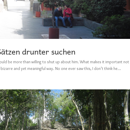
Sätzen drunter suchen
, I would be more than willing to shut up about him. What makes it important not
 bizarre and yet meaningful way. No one ever saw this, I don’t think he...