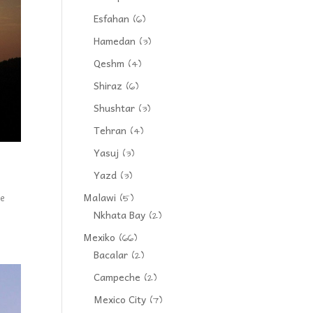
Esfahan
(6)
Hamedan
(3)
Qeshm
(4)
Shiraz
(6)
Shushtar
(3)
Tehran
(4)
Yasuj
(3)
Yazd
(3)
Malawi
he
(5)
Nkhata Bay
(2)
Mexiko
(66)
Bacalar
(2)
Campeche
(2)
Mexico City
(7)