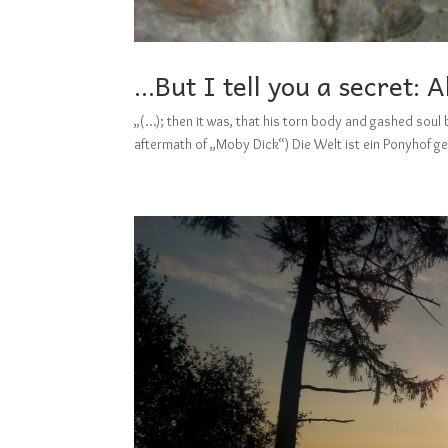
…But I tell you a secret: A
„(…); then it was, that his torn body and gashed soul 
aftermath of „Moby Dick“) Die Welt ist ein Ponyhof g