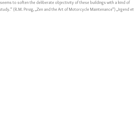
eems to soften the deliberate objectivity of these buildings with a kind of
study.“ (R.M. Pirsig, „Zen and the Art of Motorcycle Maintenance“) „Irgend e