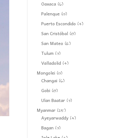
Oaxaca
(6)
Palenque
(13)
Puerto Escondido
(4)
San Cristóbal
(8)
San Mateo
(12)
Tulum
(3)
Valladolid
(4)
Mongolei
(13)
Changai
(6)
Gobi
(8)
Ulan Baatar
(3)
Myanmar
(25)
Ayeyarwaddy
(4)
Bagan
(3)
Inle Lake