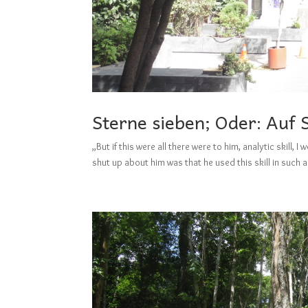
Sterne sieben; Oder: Auf 
„But if this were all there were to him, analytic skill
shut up about him was that he used this skill in such a