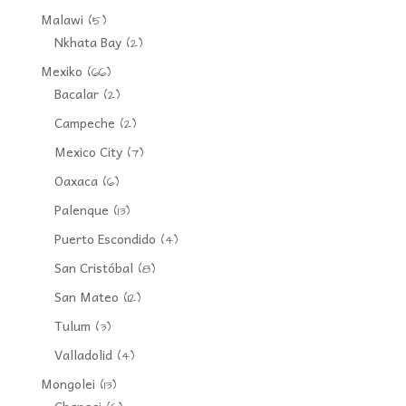
Malawi
(5)
Nkhata Bay
(2)
Mexiko
(66)
Bacalar
(2)
Campeche
(2)
Mexico City
(7)
Oaxaca
(6)
Palenque
(13)
Puerto Escondido
(4)
San Cristóbal
(8)
San Mateo
(12)
Tulum
(3)
Valladolid
(4)
Mongolei
(13)
Changai