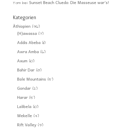
Sunset Beach Cluedo: Die Masseuse war’s!
Tom
bei
Kategorien
Äthiopien
(96)
(H)awassa
(7)
Addis Abeba
(11)
Awra Amba
(6)
Axum
(10)
Bahir Dar
(8)
Bale Mountains
(5)
Gondar
(2)
Harar
(5)
Lalibela
(10)
Mekelle
(4)
Rift Valley
(9)