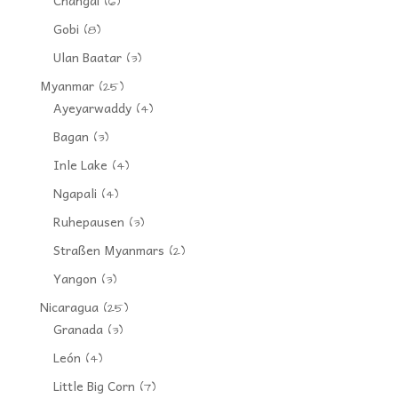
(6)
Gobi
(8)
Ulan Baatar
(3)
Myanmar
(25)
Ayeyarwaddy
(4)
Bagan
(3)
Inle Lake
(4)
Ngapali
(4)
Ruhepausen
(3)
Straßen Myanmars
(2)
Yangon
(3)
Nicaragua
(25)
Granada
(3)
León
(4)
Little Big Corn
(7)