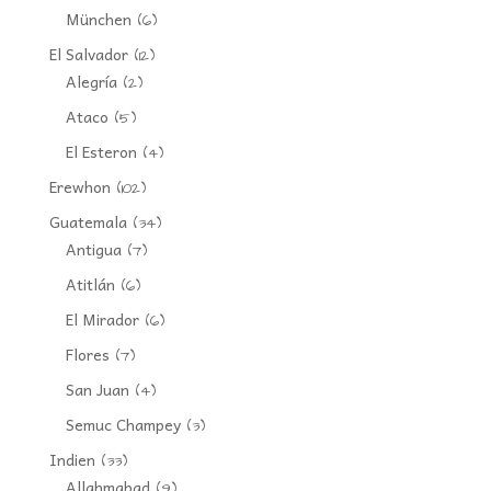
München
(6)
El Salvador
(12)
Alegría
(2)
Ataco
(5)
El Esteron
(4)
Erewhon
(102)
Guatemala
(34)
Antigua
(7)
Atitlán
(6)
El Mirador
(6)
Flores
(7)
San Juan
(4)
Semuc Champey
(3)
Indien
(33)
Allahmabad
(9)