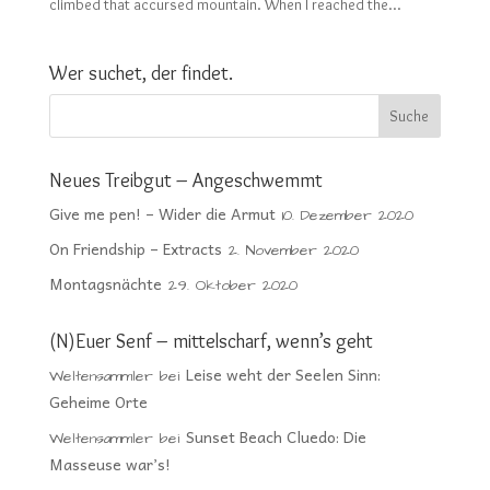
climbed that accursed mountain. When I reached the...
Wer suchet, der findet.
Neues Treibgut – Angeschwemmt
Give me pen! – Wider die Armut
10. Dezember 2020
On Friendship – Extracts
2. November 2020
Montagsnächte
29. Oktober 2020
(N)Euer Senf – mittelscharf, wenn’s geht
Leise weht der Seelen Sinn:
Weltensammler
bei
Geheime Orte
Sunset Beach Cluedo: Die
Weltensammler
bei
Masseuse war’s!