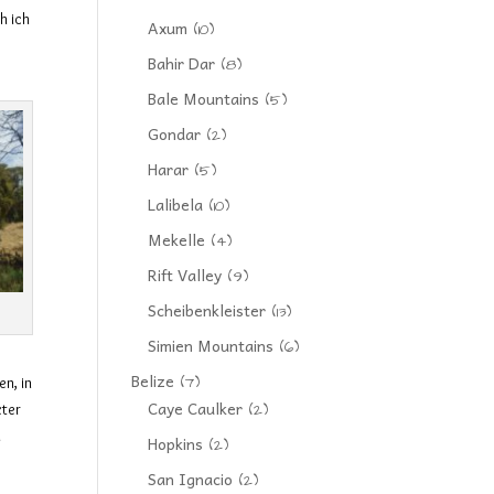
h ich
Axum
(10)
h
Bahir Dar
(8)
Bale Mountains
(5)
Gondar
(2)
Harar
(5)
Lalibela
(10)
Mekelle
(4)
Rift Valley
(9)
Scheibenkleister
(13)
Simien Mountains
(6)
Belize
(7)
n, in
Caye Caulker
(2)
zter
u
Hopkins
(2)
San Ignacio
(2)