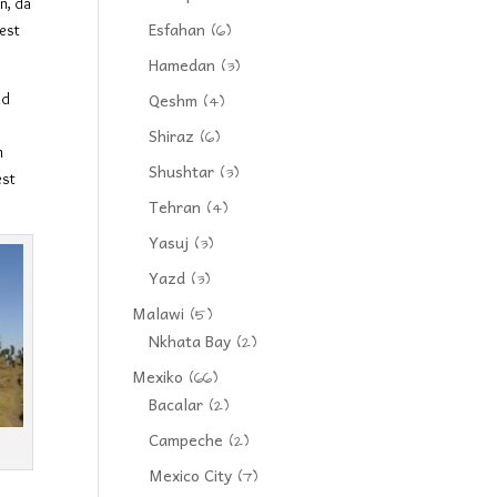
n, da
Esfahan
(6)
Rest
Hamedan
(3)
Qeshm
nd
(4)
Shiraz
(6)
n
Shushtar
(3)
est
Tehran
(4)
Yasuj
(3)
Yazd
(3)
Malawi
(5)
Nkhata Bay
(2)
Mexiko
(66)
Bacalar
(2)
Campeche
(2)
Mexico City
(7)