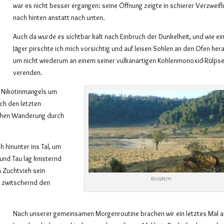
war es nicht besser ergangen: seine Öffnung zeigte in schierer Verzweif
nach hinten anstatt nach unten.
Auch da wurde es sichtbar kalt nach Einbruch der Dunkelheit, und wie ei
Jäger pirschte ich mich vorsichtig und auf leisen Sohlen an den Ofen hera
um nicht wiederum an einem seiner vulkanartigen Kohlenmonoxid-Rülpse
verenden.
n Nikotinmangels um
ch den letzten
ichen Wanderung durch
 hinunter ins Tal, um
und Tau lag knisternd
s Zuchtvieh sein
Knistern
l zwitschernd den
Nach unserer gemeinsamen Morgenroutine brachen wir ein letztes Mal a