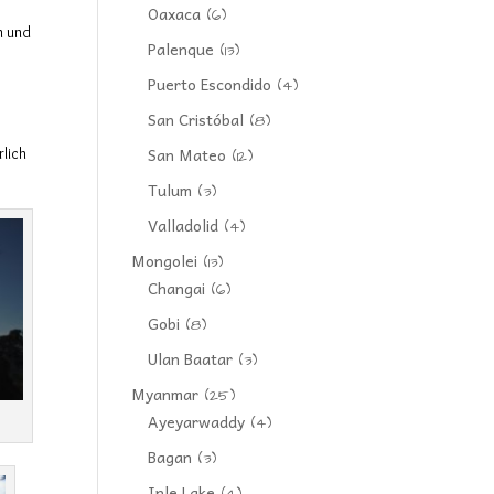
Oaxaca
(6)
n und
Palenque
(13)
Puerto Escondido
(4)
San Cristóbal
(8)
San Mateo
rlich
(12)
Tulum
(3)
Valladolid
(4)
Mongolei
(13)
Changai
(6)
Gobi
(8)
Ulan Baatar
(3)
Myanmar
(25)
Ayeyarwaddy
(4)
Bagan
(3)
Inle Lake