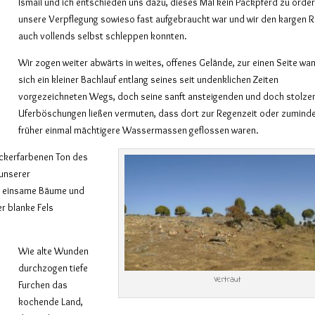
Ismail und ich entschieden uns dazu, dieses Mal kein Packpferd zu order
unsere Verpflegung sowieso fast aufgebraucht war und wir den kargen 
auch vollends selbst schleppen konnten.
Wir zogen weiter abwärts in weites, offenes Gelände, zur einen Seite wa
sich ein kleiner Bachlauf entlang seines seit undenklichen Zeiten
vorgezeichneten Wegs, doch seine sanft ansteigenden und doch stolze
Uferböschungen ließen vermuten, dass dort zur Regenzeit oder zumind
früher einmal mächtigere Wassermassen geflossen waren.
ckerfarbenen Ton des
 unserer
ie einsame Bäume und
r blanke Fels
Wie alte Wunden
durchzogen tiefe
Vertraut
Furchen das
kochende Land,