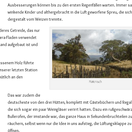
Ausbesserungen können bis zu den ersten Regenfällen warten. Immer sa
winkende Kinder und althergebracht in die Luft geworfene Spreu, die sic
dergestalt vom Weizen trennte.
nderes Getreide, das nur
njera-Fladen verwendet
Land aufgebaut ist und
assenem Holz führte
unserer letzten Station
ütlich an den
Malerisch
Das war zudem die
deutscheste von den drei Hütten, komplett mit Gästebüchern und Regale
die sich sogar ein paar Weingläser verirrt hatten. Dazu ein rußgeschwär
Bullerofen, der imstande war, das ganze Haus in Sekundenbruchteilen z
räuchern, selbst wenn nur die Idee in uns aufstieg, die Lüftungsklappe zu
öffnen.