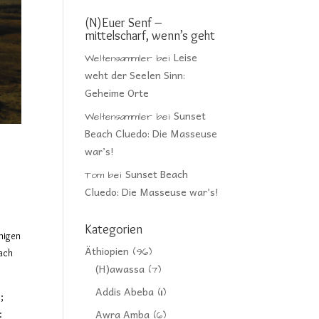
(N)Euer Senf –
mittelscharf, wenn’s geht
Leise
Weltensammler
bei
weht der Seelen Sinn:
Geheime Orte
Sunset
Weltensammler
bei
Beach Cluedo: Die Masseuse
war’s!
Sunset Beach
Tom
bei
Cluedo: Die Masseuse war’s!
Kategorien
nigen
Äthiopien
(96)
rach
(H)awassa
(7)
Addis Abeba
(11)
;
Awra Amba
:
(6)