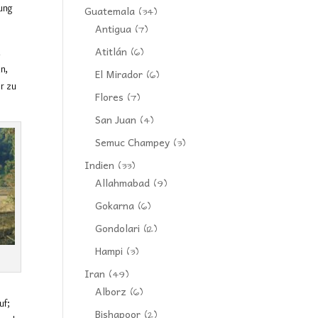
lung
Guatemala
(34)
Antigua
(7)
Atitlán
(6)
n
n,
El Mirador
(6)
r zu
Flores
(7)
San Juan
(4)
Semuc Champey
(3)
Indien
(33)
Allahmabad
(9)
Gokarna
(6)
Gondolari
(12)
Hampi
(3)
Iran
(49)
Alborz
(6)
uf;
Bishapoor
(2)