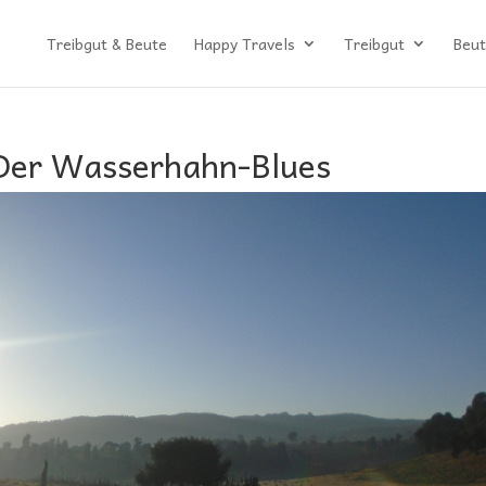
Treibgut & Beute
Happy Travels
Treibgut
Beut
 Der Wasserhahn-Blues