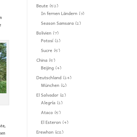
Beute
(52)
In fernen Ländern
(3)
an
Season Samsara
(2)
e
Bolivien
(7)
Potosí
(2)
Sucre
(5)
China
(5)
Beijing
(4)
Deutschland
(24)
München
(6)
El Salvador
(12)
Alegría
(2)
Ataco
(5)
El Esteron
(4)
ste,
Erewhon
(102)
ken