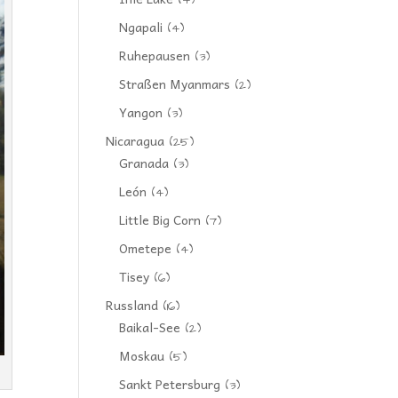
(4)
Ngapali
(4)
Ruhepausen
(3)
Straßen Myanmars
(2)
Yangon
(3)
Nicaragua
(25)
Granada
(3)
León
(4)
Little Big Corn
(7)
Ometepe
(4)
Tisey
(6)
Russland
(16)
Baikal-See
(2)
Moskau
(5)
Sankt Petersburg
(3)