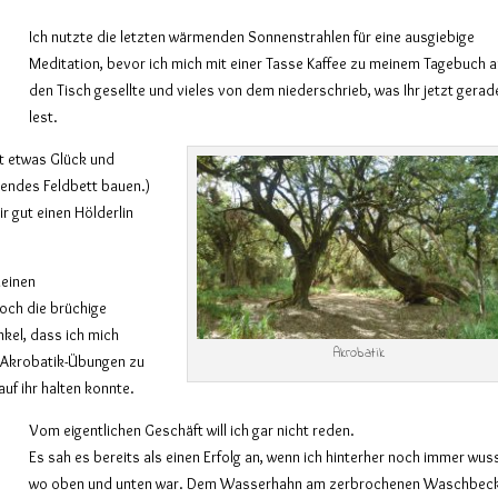
Ich nutzte die letzten wärmenden Sonnenstrahlen für eine ausgiebige
Meditation, bevor ich mich mit einer Tasse Kaffee zu meinem Tagebuch 
den Tisch gesellte und vieles von dem niederschrieb, was Ihr jetzt gerad
lest.
it etwas Glück und
rendes Feldbett bauen.)
r gut einen Hölderlin
leinen
och die brüchige
kel, dass ich mich
Akrobatik
 Akrobatik-Übungen zu
uf ihr halten konnte.
Vom eigentlichen Geschäft will ich gar nicht reden.
Es sah es bereits als einen Erfolg an, wenn ich hinterher noch immer wus
wo oben und unten war. Dem Wasserhahn am zerbrochenen Waschbec