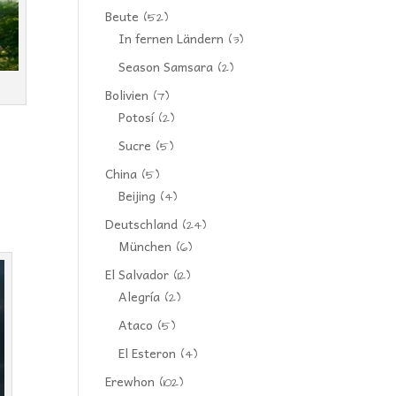
Beute
(52)
In fernen Ländern
(3)
Season Samsara
(2)
Bolivien
(7)
Potosí
(2)
Sucre
(5)
China
(5)
Beijing
(4)
Deutschland
(24)
München
(6)
El Salvador
(12)
Alegría
(2)
Ataco
(5)
El Esteron
(4)
Erewhon
(102)