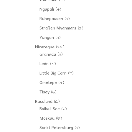
(4)
Ngapali
(4)
Ruhepausen
(3)
Straßen Myanmars
(2)
Yangon
(3)
Nicaragua
(25)
Granada
(3)
León
(4)
Little Big Corn
(7)
Ometepe
(4)
Tisey
(6)
Russland
(16)
Baikal-See
(2)
Moskau
(5)
Sankt Petersburg
(3)