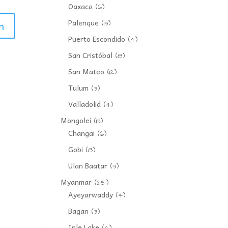
Oaxaca
(6)
Palenque
(13)
Puerto Escondido
(4)
San Cristóbal
(8)
San Mateo
(12)
Tulum
(3)
Valladolid
(4)
Mongolei
(13)
Changai
(6)
Gobi
(8)
Ulan Baatar
(3)
Myanmar
(25)
Ayeyarwaddy
(4)
Bagan
(3)
Inle Lake