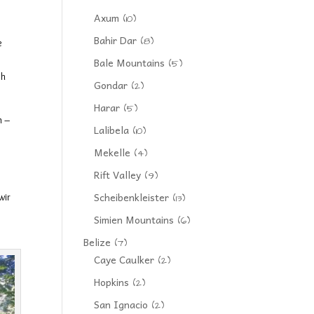
Axum
(10)
Bahir Dar
(8)
e
Bale Mountains
(5)
ch
Gondar
(2)
Harar
(5)
n –
Lalibela
(10)
Mekelle
(4)
Rift Valley
(9)
Scheibenkleister
wir
(13)
Simien Mountains
(6)
Belize
(7)
Caye Caulker
(2)
Hopkins
(2)
San Ignacio
(2)