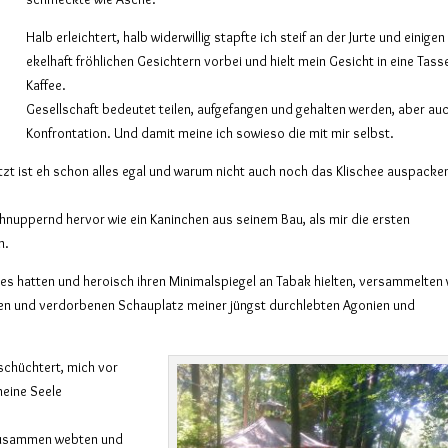
Halb erleichtert, halb widerwillig stapfte ich steif an der Jurte und einigen
ekelhaft fröhlichen Gesichtern vorbei und hielt mein Gesicht in eine Tass
Kaffee.
Gesellschaft bedeutet teilen, aufgefangen und gehalten werden, aber au
Konfrontation. Und damit meine ich sowieso die mit mir selbst.
jetzt ist eh schon alles egal und warum nicht auch noch das Klischee auspacke
hnuppernd hervor wie ein Kaninchen aus seinem Bau, als mir die ersten
n.
des hatten und heroisch ihren Minimalspiegel an Tabak hielten, versammelten 
hen und verdorbenen Schauplatz meiner jüngst durchlebten Agonien und
eschüchtert, mich vor
meine Seele
 zusammen webten und