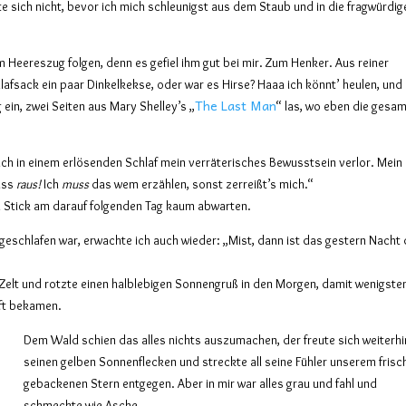
e sich nicht, bevor ich mich schleunigst aus dem Staub und in die fragwürdig
m Heereszug folgen, denn es gefiel ihm gut bei mir. Zum Henker. Aus reiner
lafsack ein paar Dinkelkekse, oder war es Hirse? Haaa ich könnt’ heulen, und
The Last Man
ein, zwei Seiten aus Mary Shelley’s „
“ las, wo eben die gesa
lich in einem erlösenden Schlaf mein verräterisches Bewusstsein verlor. Mein
muss
raus!
Ich
muss
das wem erzählen, sonst zerreißt’s mich.“
n Stick am darauf folgenden Tag kaum abwarten.
geschlafen war, erwachte ich auch wieder: „Mist, dann ist das gestern Nacht
Zelt und rotzte einen halblebigen Sonnengruß in den Morgen, damit wenigste
uft bekamen.
Dem Wald schien das alles nichts auszumachen, der freute sich weiterhi
seinen gelben Sonnenflecken und streckte all seine Fühler unserem frisc
gebackenen Stern entgegen. Aber in mir war alles grau und fahl und
schmeckte wie Asche.