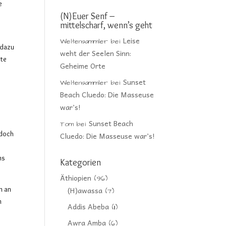
e
(N)Euer Senf –
mittelscharf, wenn’s geht
Leise
Weltensammler
bei
 dazu
weht der Seelen Sinn:
mte
Geheime Orte
Sunset
Weltensammler
bei
Beach Cluedo: Die Masseuse
war’s!
Sunset Beach
Tom
bei
 doch
Cluedo: Die Masseuse war’s!
ns
Kategorien
Äthiopien
(96)
n an
(H)awassa
(7)
h
Addis Abeba
(11)
Awra Amba
(6)