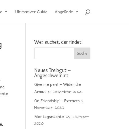
e
Ultimativer Guide
Abgründe
g
Wer suchet, der findet.
Neues Treibgut –
Angeschwemmt
r
Give me pen! – Wider die
ind
Armut
10. Dezember 2020
lebte
On Friendship – Extracts
2.
November 2020
Montagsnächte
29. Oktober
2020
n,