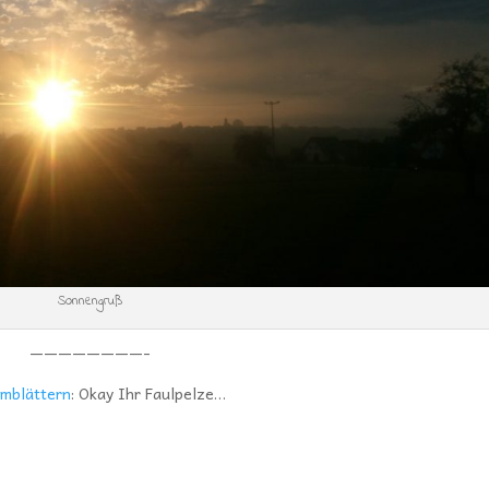
Sonnengruß
————————-
mblättern
: Okay Ihr Faulpelze…