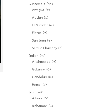
Guatemala
(34)
Antigua
(7)
Atitlán
(6)
El Mirador
(6)
Flores
(7)
San Juan
(4)
Semuc Champey
(3)
Indien
(33)
Allahmabad
(9)
Gokarna
(6)
Gondolari
(12)
Hampi
(3)
Iran
(49)
Alborz
(6)
Bishapoor
(2)