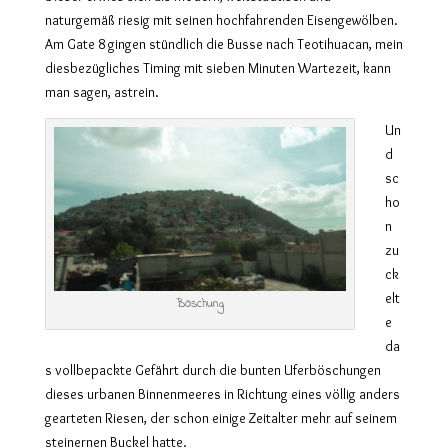
naturgemäß riesig mit seinen hochfahrenden Eisengewölben.
Am Gate 8 gingen stündlich die Busse nach Teotihuacan, mein
diesbezügliches Timing mit sieben Minuten Wartezeit, kann
man sagen, astrein.
Un
d
sc
ho
n
zu
ck
elt
Böschung
e
da
s vollbepackte Gefährt durch die bunten Uferböschungen
dieses urbanen Binnenmeeres in Richtung eines völlig anders
gearteten Riesen, der schon einige Zeitalter mehr auf seinem
steinernen Buckel hatte.