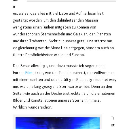
n
es, als sei das alles mit viel Liebe und Aufmerksamkeit
gestaltet worden, um den dahinhetzenden Massen
wenigstens einen Funken mitgeben zu können von
wunderschönen Sternennebeln und Galaxien, den Planeten
und ihren Trabanten. Nic
ht nur unsere gute Luna starrte mir
da gleichmütig wie die Mona Lisa entgegen, sondern auch so
illustre Persönlichkeiten wie Io und Europa.
Das Beste allerdings, und dazu musste ich sogar einen
Film
kurzen
pixeln, war der Tunnelabschnitt, der vollkommen
mit einem sanften und doch kräftigen Blau ausgeleuchtet war,
und wie eine lang gezogene Sternwarte wirkte. Denn an den
Seiten wie auch an der Decke erstreckten sich die erhabenen
Bilder und Konstellationen unseres Sternenhimmels.
Wirklich, wunderschön.
Tr
ot