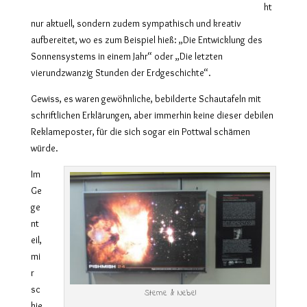
ht
nur aktuell, sondern zudem sympathisch und kreativ
aufbereitet, wo es zum Beispiel hieß: „Die Entwicklung des
Sonnensystems in einem Jahr“ oder „Die letzten
vierundzwanzig Stunden der Erdgeschichte“.
Gewiss, es waren gewöhnliche, bebilderte Schautafeln mit
schriftlichen Erklärungen, aber immerhin keine dieser debilen
Reklameposter, für die sich sogar ein Pottwal schämen
würde.
Im
Ge
ge
nt
eil,
mi
r
sc
Sterne & Nebel
hie