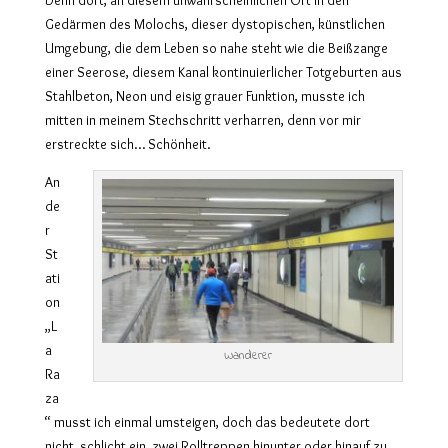
Gedärmen des Molochs, dieser dystopischen, künstlichen
Umgebung, die dem Leben so nahe steht wie die Beißzange
einer Seerose, diesem Kanal kontinuierlicher Totgeburten aus
Stahlbeton, Neon und eisig grauer Funktion, musste ich
mitten in meinem Stechschritt verharren, denn vor mir
erstreckte sich… Schönheit.
An
de
r
St
ati
on
„L
a
Wanderer
Ra
za
“ musst ich einmal umsteigen, doch das bedeutete dort
nicht, schlicht ein, zwei Rolltreppen hinunter oder hinauf zu