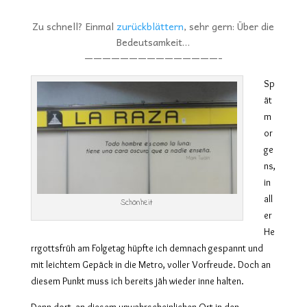
Zu schnell? Einmal
zurückblättern
, sehr gern: Über die
Bedeutsamkeit…
———————————————-
Sp
ät
m
or
ge
ns,
in
all
Schönheit
er
He
rrgottsfrüh am Folgetag hüpfte ich demnach gespannt und
mit leichtem Gepäck in die Metro, voller Vorfreude. Doch an
diesem Punkt muss ich bereits jäh wieder inne halten.
Denn dort, an diesem unwahrscheinlichen Ort in den