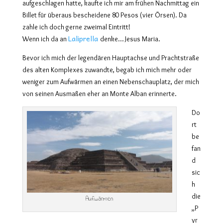
aufgeschlagen hatte, kaufte ich mir am frühen Nachmittag ein
Billet für überaus bescheidene 80 Pesos (vier Örsen). Da
zahle ich doch gerne zweimal Eintritt!
Laliprella
Wenn ich da an
denke… Jes
u
s
Maria
.
Bevor ich mich der legendären Hauptachse und Prachtstraße
des alten Komplexes zuwandte, begab ich mich mehr oder
weniger zum Aufwärmen an einen Nebenschauplatz, der mich
von seinen Ausmaßen eher an Monte Alban erinnerte.
Do
rt
be
fan
d
sic
h
die
Aufwärmen
„P
yr