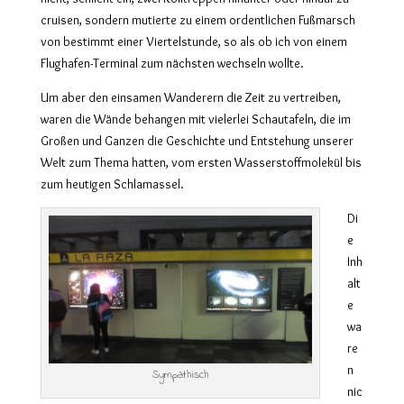
cruisen, sondern mutierte zu einem ordentlichen Fußmarsch
von bestimmt einer Viertelstunde, so als ob ich von einem
Flughafen-Terminal zum nächsten wechseln wollte.
Um aber den einsamen Wanderern die Zeit zu vertreiben,
waren die Wände behangen mit vielerlei Schautafeln, die im
Großen und Ganzen die Geschichte und Entstehung unserer
Welt zum Thema hatten, vom ersten Wasserstoffmolekül bis
zum heutigen Schlamassel.
Di
e
Inh
alt
e
wa
re
n
Sympathisch
nic