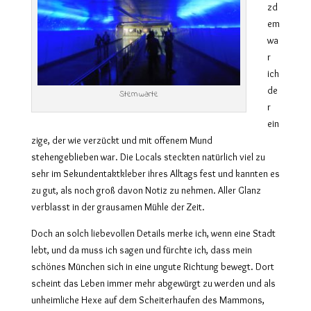
zd
em
wa
r
ich
de
Sternwarte
r
ein
zige, der wie verzückt und mit offenem Mund
stehengeblieben war. Die Locals steckten natürlich viel zu
sehr im Sekundentaktkleber
ihres
Alltags fest und kannten es
zu gut, als noch groß davon Notiz zu nehmen. Aller Glanz
verblasst in der grausamen Mühle der Zeit
.
Doch an solch liebevollen Details merke ich, wenn eine Stadt
lebt, und da muss ich sagen und fürchte ich, dass mein
schönes München sich in eine ungute Richtung bewegt. Dort
scheint das Leben immer mehr abgewürgt zu werden und als
unheimliche Hexe auf dem Scheiterhaufen des Mammons,