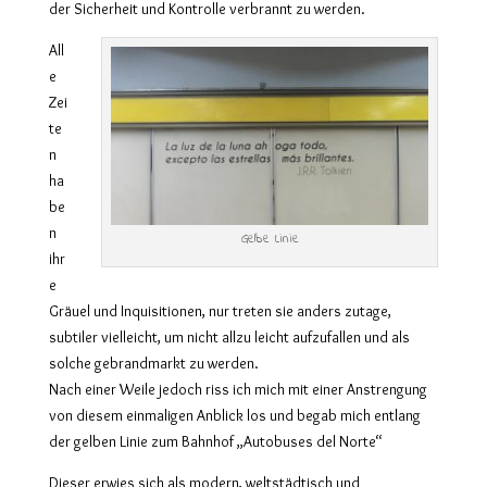
der Sicherheit und Kontrolle verbrannt zu werden.
All
e
Zei
te
n
ha
be
n
Gelbe Linie
ihr
e
Gräuel und Inquisitionen, nur treten sie anders zutage,
subtiler vielleicht, um nicht allzu leicht aufzufallen und als
solche gebrandmarkt zu werden.
Nach einer Weile jedoch riss ich mich mit einer Anstrengung
von diesem einmaligen Anblick los und begab mich entlang
der gelben Linie zum Bahnhof „Autobuses del Norte“
Dieser erwies sich als modern, weltstädtisch und