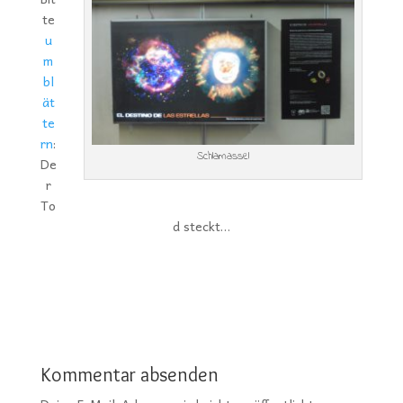
te
u
m
bl
ät
te
rn
:
Schlamassel
De
r
To
d steckt…
Kommentar absenden