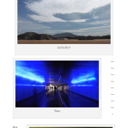
Gefiedert
—
—
—
—
—
—
—
—
Blau
-
Bit