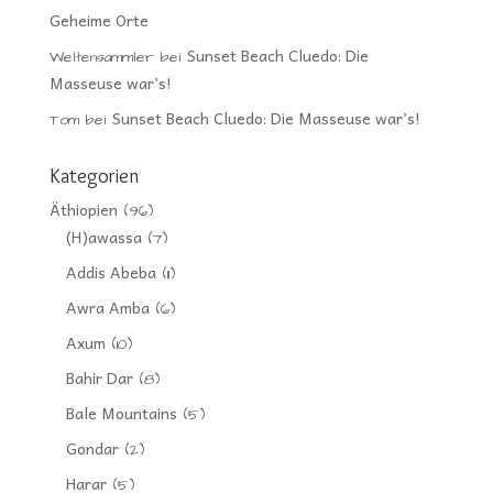
Geheime Orte
Sunset Beach Cluedo: Die
Weltensammler
bei
Masseuse war’s!
Sunset Beach Cluedo: Die Masseuse war’s!
Tom
bei
Kategorien
Äthiopien
(96)
(H)awassa
(7)
Addis Abeba
(11)
Awra Amba
(6)
Axum
(10)
Bahir Dar
(8)
Bale Mountains
(5)
Gondar
(2)
Harar
(5)