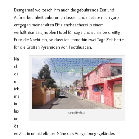
Demgemäß wollte ich ihm auch die gebührende Zeit und
Aufmerksamkeit zukommen lassen und mietete mich ganz
entgegen meiner alten Effizienzhascherei in einem
verhältnismäßig noblen Hotel für sage und schreibe dreißig
Euro die Nacht ein, so dass ich immerhin zwei Tage Zeit hatte
für die Großen Pyramiden von Teotihuacan.
Na
ch
de
m
ich
me
in
lux
Unmittelbar
uri
ös
es Zelt in unmittelbarer Nähe des Ausgrabungsgeländes