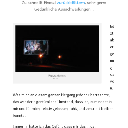
Zu schnell? Einmal
zurückblättern
, sehr gern:
Gedankliche Ausschweifungen…
———————————————-
Jet
zt
ab
er
ge
nu
g
da
Ausgeglichen
vo
n.
Was mich an diesem ganzen Hergang jedoch überraschte,
das war der eigentümliche Umstand, dass ich, zumindest in
mir und für mich, relativ gelassen, ruhig und zentriert bleiben
konnte.
Immerhin hatte ich das Gefühl, dass mir das in der