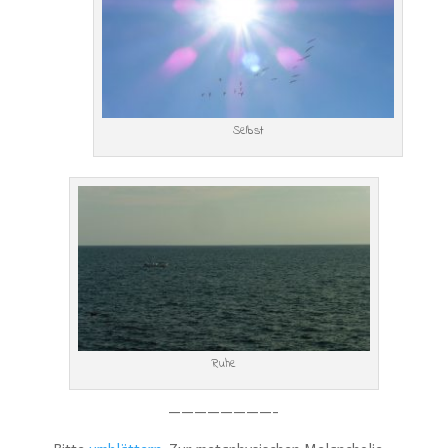
Selbst
Ruhe
————————-
Bitte
umblättern
: Zur metaphysischen Melancholie…