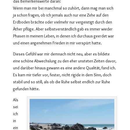
das Bemerkenswerte daran:
Wenn man mir bei manchmal so zuhört, dann mag man sich
ja schon fragen, ob ich jemals auch nur eine Zehe auf den
Erdboden brächte oder vielmehr nur vergeistigt durch den
Äther pflüge. Aber selbstverständlich gab es immer wieder
Phasen in meinem Leben, in denen ich durchaus geerdet war
und einen angenehmen Frieden in mir verspürt hatte.
Dieses Gefühl war mir demnach nicht neu, aber es bildete
eine schöne Abwechslung zu den eher unsteten Zeiten davor,
und darüber hinaus gewann es eine andere Qualität, fand ich.
Es kam mir tiefer vor, fester, nicht rigide in dem Sinn, doch
stabil und so still, als ob die Ruhe selbst endlich zur Ruhe
gefunden hätte.
Als
sei
ich
in
ein