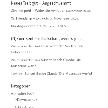
Neues Treibgut – Angeschwemmt
Give me pen! – Wider die Armut
10. Dezember 2020
On Friendship – Extracts
2. November 2020
Montagsnächte
29. Oktober 2020
(N)Euer Senf – mittelscharf, wenn’s geht
Leise weht der Seelen Sinn:
Weltensammler
bei
Geheime Orte
Sunset Beach Cluedo: Die
Weltensammler
bei
Masseuse war’s!
Sunset Beach Cluedo: Die Masseuse war’s!
Tom
bei
Kategorien
Äthiopien
(96)
(H)awassa
(7)
Addis Abeba
(11)