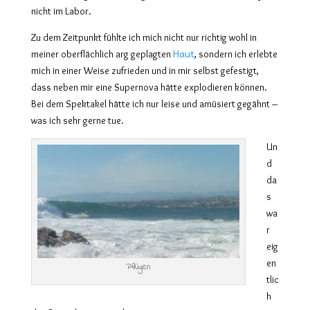
nicht im Labor.
Zu dem Zeitpunkt fühlte ich mich nicht nur richtig wohl in
Haut
meiner oberflächlich arg geplagten
, sondern ich erlebte
mich in einer Weise zufrieden und in mir selbst gefestigt,
dass neben mir eine Supernova hätte explodieren können.
Bei dem Spektakel hätte ich nur leise und amüsiert gegähnt –
was ich sehr gerne tue.
Un
d
da
s
wa
r
eig
en
Pflügen
tlic
h