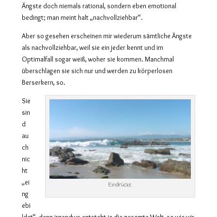
Ängste doch niemals rational, sondern eben emotional
bedingt; man meint halt „nachvollziehbar“.
Aber so gesehen erscheinen mir wiederum sämtliche Ängste
als nachvollziehbar, weil sie ein jeder kennt und im
Optimalfall sogar weiß, woher sie kommen. Manchmal
überschlagen sie sich nur und werden zu körperlosen
Berserkern, so.
Sie
sin
d
au
ch
nic
ht
„ei
Eindrücke
ng
ebi
ldet“, denn irgendwo entsteht ja die gesamte Welt, so wie wir