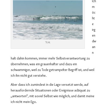
Ich
m
öc
ht
e
irg
en
dw
Teile
an
n
halt dahin kommen, immer mehr Selbstverantwortung zu
übernehmen, was ein grauenhafter und dazu ein
schwammiger, weil zu Tode getrampelter Begriff ist, und weil
ich ihn nicht gut verstehe.
Aber dass ich zumindest in die Lage versetzt werde, auf
herausfordernde Situationen oder Ereignisse adäquat zu
„antworten“, mit soviel Selbst wie möglich, und damit meine
ich nicht mein Ego.