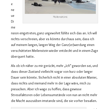
e
ne
ue
Meilensteine
Di
me
nsion eingetreten, ganz ungewohnt fühlte sich das an. Ich will
nichts verschreien, aber es könnte durchaus sein, dass ich
auf meinem langen, langen Weg der Ganz(er)werdung einen
verschütteten Meilenstein wieder entdeckt und in einem Zuge
überquert hatte.
Als ob ich näher zu mir gerückt, mehr „Ich“ geworden sei, und
dass dieser Zustand vielleicht sogar von kurz oder langer
Dauer sein könnte. Sicherlich nicht in einer absoluten Manier,
dass nichts und niemand mehr in der Lage wäre, mich zu
piesacken. Aber ich wage zu hoffen, dass gewisse
Stressfaktoren oder Lebensumstände von nun an nicht mehr
die Macht auszuüben imstande sind, die sie vorher besaßen.