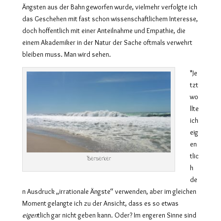
Ängsten aus der Bahn geworfen wurde, vielmehr verfolgte ich
das Geschehen mit fast schon wissenschaftlichem Interesse,
doch hoffentlich mit einer Anteilnahme und Empathie, die
einem Akademiker in der Natur der Sache oftmals verwehrt
bleiben muss. Man wird sehen.
*Je
tzt
wo
llte
ich
eig
en
tlic
Berserker
h
de
n Ausdruck „irrationale Ängste“ verwenden, aber im gleichen
Moment gelangte ich zu der Ansicht, dass es so etwas
eigen
tlich gar nicht geben kann. Oder? Im engeren Sinne sind