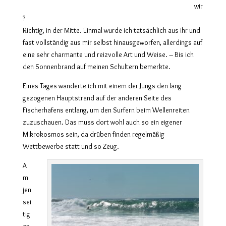
wir
?
Richtig, in der Mitte. Einmal wurde ich tatsächlich aus ihr und
fast vollständig aus mir selbst hinausgeworfen, allerdings auf
eine sehr charmante und reizvolle Art und Weise. – Bis ich
den Sonnenbrand auf meinen Schultern bemerkte.
Eines Tages wanderte ich mit einem der Jungs den lang
gezogenen Hauptstrand auf der anderen Seite des
Fischerhafens entlang, um den Surfern beim Wellenreiten
zuzuschauen. Das muss dort wohl auch so ein eigener
Mikrokosmos sein, da drüben finden regelmäßig
Wettbewerbe statt und so Zeug.
A
m
jen
sei
tig
en