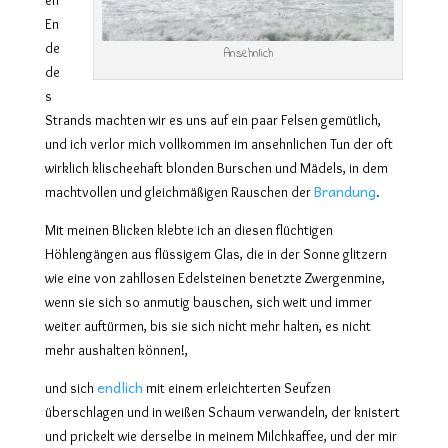
En
de
Ansehnlich
de
s
Strands machten wir es uns auf ein paar Felsen gemütlich,
und ich verlor mich vollkommen im ansehnlichen Tun der oft
wirklich klischeehaft blonden Burschen und Mädels, in dem
Brandung
machtvollen und gleichmäßigen Rauschen der
.
Mit meinen Blicken klebte ich an diesen flüchtigen
Höhlengängen aus flüssigem Glas, die in der Sonne glitzern
wie eine von zahllosen Edelsteinen benetzte Zwergenmine,
wenn sie sich so anmutig bauschen, sich weit und immer
weiter auftürmen, bis sie sich nicht mehr halten, es nicht
mehr aushalten können!,
endlich
und sich
mit einem erleichterten Seufzen
überschlagen und in weißen Schaum verwandeln, der knistert
und prickelt wie derselbe in meinem Milchkaffee, und der mir