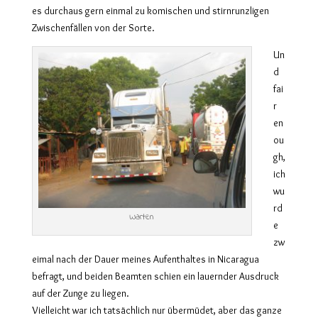
es durchaus gern einmal zu komischen und stirnrunzligen
Zwischenfällen von der Sorte.
Un
d
fai
r
en
ou
gh,
ich
wu
rd
Warten
e
zw
eimal nach der Dauer meines Aufenthaltes in Nicaragua
befragt, und beiden Beamten schien ein lauernder Ausdruck
auf der Zunge zu liegen.
Vielleicht war ich tatsächlich nur übermüdet, aber das ganze