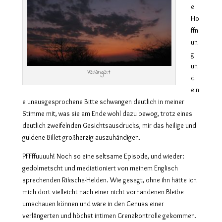
e
Ho
ffn
un
g
un
Verlängert
d
ein
e unausgesprochene Bitte schwangen deutlich in meiner
Stimme mit, was sie am Ende wohl dazu bewog, trotz eines
deutlich zweifelnden Gesichtsausdrucks, mir das heilige und
güldene Billet großherzig auszuhändigen.
PFFffuuuuh! Noch so eine seltsame Episode, und wieder:
gedolmetscht und mediationiert von meinem Englisch
sprechenden Rikscha-Helden. Wie gesagt, ohne ihn hätte ich
mich dort vielleicht nach einer nicht vorhandenen Bleibe
umschauen können und wäre in den Genuss einer
verlängerten und höchst intimen Grenzkontrolle gekommen.