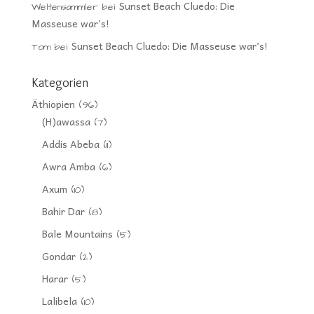
Sunset Beach Cluedo: Die
Weltensammler
bei
Masseuse war’s!
Sunset Beach Cluedo: Die Masseuse war’s!
Tom
bei
Kategorien
Äthiopien
(96)
(H)awassa
(7)
Addis Abeba
(11)
Awra Amba
(6)
Axum
(10)
Bahir Dar
(8)
Bale Mountains
(5)
Gondar
(2)
Harar
(5)
Lalibela
(10)