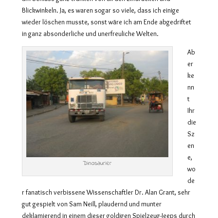
Blickwinkeln. Ja, es waren sogar so viele, dass ich einige
wieder löschen musste, sonst wäre ich am Ende abgedriftet
in ganz absonderliche und unerfreuliche Welten.
Ab
er
ke
nn
t
Ihr
die
Sz
en
e,
Dinosaurier
wo
de
r fanatisch verbissene Wissenschaftler Dr. Alan Grant, sehr
gut gespielt von Sam Neill, plaudernd und munter
deklamierend in einem dieser goldigen Spielzeug-Jeeps durch