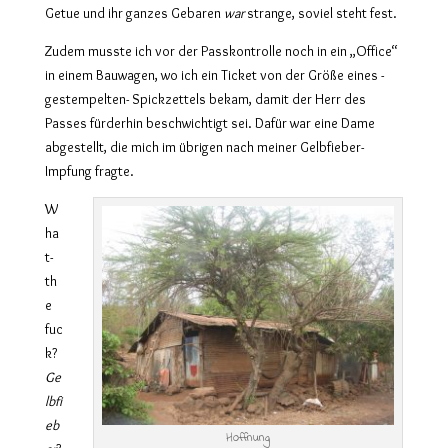
Getue und ihr ganzes Gebaren
war
strange, soviel steht fest.
Zudem musste ich vor der Passkontrolle noch in ein „Office“
in einem Bauwagen, wo ich ein Ticket von der Größe eines -
gestempelten- Spickzettels bekam, damit der Herr des
Passes fürderhin beschwichtigt sei. Dafür war eine Dame
abgestellt, die mich im übrigen nach meiner Gelbfieber-
Impfung fragte.
W
ha
t-
th
e
fuc
k?
Ge
lbfi
eb
Hoffnung