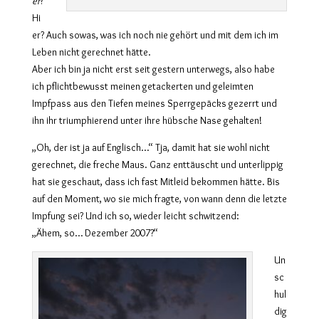
er
?
Hi
er? Auch sowas, was ich noch nie gehört und mit dem ich im
Leben nicht gerechnet hätte.
Aber ich bin ja nicht erst seit gestern unterwegs, also habe
ich pflichtbewusst meinen getackerten und geleimten
Impfpass aus den Tiefen meines Sperrgepäcks gezerrt und
ihn ihr triumphierend unter ihre hübsche Nase gehalten!
„Oh, der ist ja auf Englisch…“ Tja, damit hat sie wohl nicht
gerechnet, die freche Maus. Ganz enttäuscht und unterlippig
hat sie geschaut, dass ich fast Mitleid bekommen hätte. Bis
auf den Moment, wo sie mich fragte, von wann denn die letzte
Impfung sei? Und ich so, wieder leicht schwitzend:
„Ähem, so… Dezember 2007?“
Un
sc
hul
dig