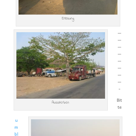
Erlösung
—
—
—
—
—
—
—
—
-
Bit
Aussterben
te
u
m
bl