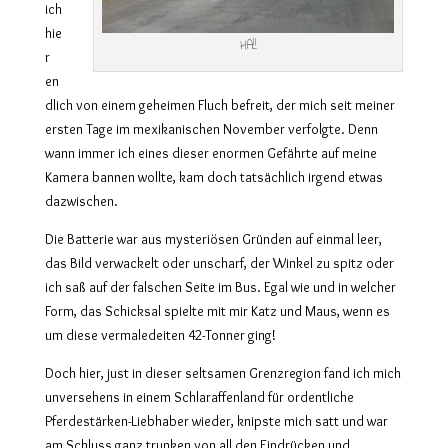
ich
hie
HA!!
r
en
dlich von einem geheimen Fluch befreit, der mich seit meiner
ersten Tage im mexikanischen November verfolgte. Denn
wann immer ich eines dieser enormen Gefährte auf meine
Kamera bannen wollte, kam doch tatsächlich irgend etwas
dazwischen.
Die Batterie war aus mysteriösen Gründen auf einmal leer,
das Bild verwackelt oder unscharf, der Winkel zu spitz oder
ich saß auf der falschen Seite im Bus. Egal wie und in welcher
Form, das Schicksal spielte mit mir Katz und Maus, wenn es
um diese vermaledeiten 42-Tonner ging!
Doch hier, just in dieser seltsamen Grenzregion fand ich mich
unversehens in einem Schlaraffenland für ordentliche
Pferdestärken-Liebhaber wieder, knipste mich satt und war
am Schluss ganz trunken von all den Eindrücken und