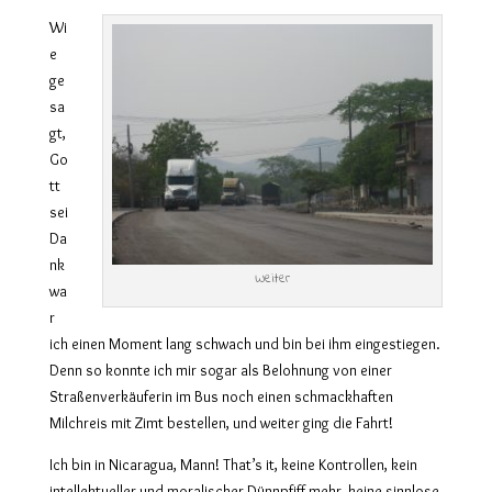
Wi
e
ge
sa
gt,
Go
tt
sei
Da
nk
Weiter
wa
r
ich einen Moment lang schwach und bin bei ihm eingestiegen.
Denn so konnte ich mir sogar als Belohnung von einer
Straßenverkäuferin im Bus noch einen schmackhaften
Milchreis mit Zimt bestellen, und weiter ging die Fahrt!
Ich bin in Nicaragua, Mann! That’s it, keine Kontrollen, kein
intellektueller und moralischer Dünnpfiff mehr, keine sinnlose