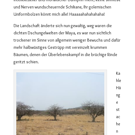
und Nerven wundscheuernde Schikane, Ihr golemischen
Uniformbolzen könnt mich alle! Haaaaahahahahaha!
Die Landschaft änderte sich nun gewaltig, weg waren die
dichten Dschungelwelten der Maya, es war nun sichtlich
trockener im Sinne von allgemein weniger Bewuchs und dafür
mehr halbwüstiges Gestrüpp mit vereinzelt krummen
Bäumen, denen der Überlebenskampf in die brüchige Rinde
geritzt schien.
Ka
hle
Hä
ng
e
st
ac
he
n