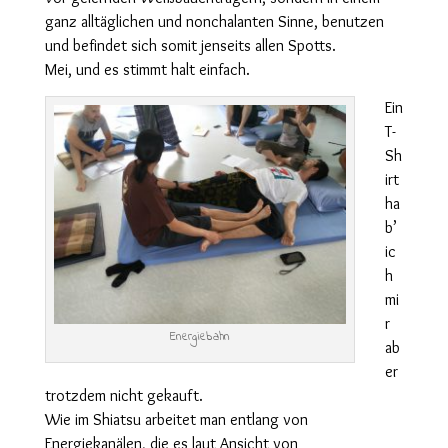
ganz alltäglichen und nonchalanten Sinne, benutzen
und befindet sich somit jenseits allen Spotts.
Mei, und es stimmt halt einfach.
Ein
T-
Sh
irt
ha
b’
ic
h
mi
r
Energiebahn
ab
er
trotzdem nicht gekauft.
Wie im Shiatsu arbeitet man entlang von
Energiekanälen, die es laut Ansicht von