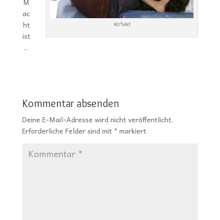
M
ac
ht
Verhakt
ist
…
Kommentar absenden
Deine E-Mail-Adresse wird nicht veröffentlicht.
Erforderliche Felder sind mit
*
markiert