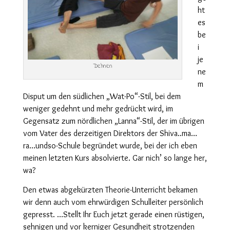
ht
es
be
i
je
Dehnen
ne
m
Disput um den südlichen „Wat-Po“-Stil, bei dem
weniger gedehnt und mehr gedrückt wird, im
Gegensatz zum nördlichen „Lanna“-Stil, der im übrigen
vom Vater des derzeitigen Direktors der Shiva..ma…
ra…undso-Schule begründet wurde, bei der ich eben
meinen letzten Kurs absolvierte. Gar nich’ so lange her,
wa?
Den etwas abgekürzten Theorie-Unterricht bekamen
wir denn auch vom ehrwürdigen Schulleiter persönlich
gepresst. …Stellt Ihr Euch jetzt gerade einen rüstigen,
sehnigen und vor kerniger Gesundheit strotzenden