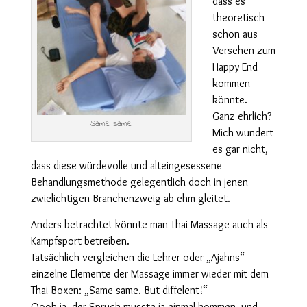
dass es
theoretisch
schon aus
Versehen zum
Happy End
kommen
könnte.
Ganz ehrlich?
Same same
Mich wundert
es gar nicht,
dass diese würdevolle und alteingesessene
Behandlungsmethode gelegentlich doch in jenen
zwielichtigen Branchenzweig ab-ehm-gleitet.
Anders betrachtet könnte man Thai-Massage auch als
Kampfsport betreiben.
Tatsächlich vergleichen die Lehrer oder „Ajahns“
einzelne Elemente der Massage immer wieder mit dem
Thai-Boxen: „Same same. But diffelent!“
Oooh ja, der Spruch musste ja einmal kommen, und