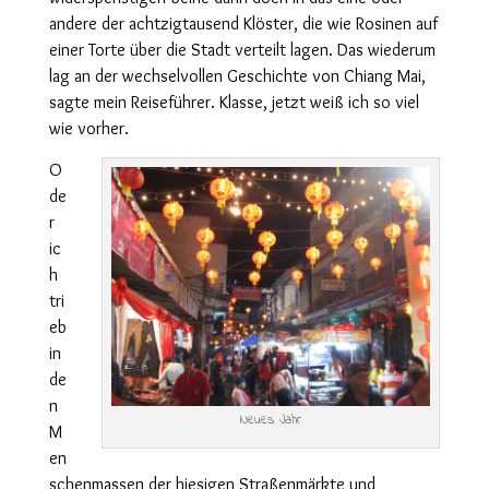
andere der achtzigtausend Klöster, die wie Rosinen auf
einer Torte über die Stadt verteilt lagen. Das wiederum
lag an der wechselvollen Geschichte von Chiang Mai,
sagte mein Reiseführer. Klasse, jetzt weiß ich so viel
wie vorher.
O
de
r
ic
h
tri
eb
in
de
n
Neues Jahr
M
en
schenmassen der hiesigen Straßenmärkte und