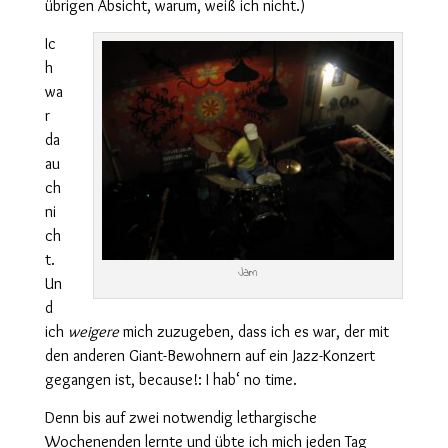
übrigen Absicht, warum, weiß ich nicht.)
Ic
h
wa
r
da
au
ch
ni
ch
t.
Jam
Un
d
ich
weigere
mich zuzugeben, dass ich es war, der mit
den anderen Giant-Bewohnern auf ein Jazz-Konzert
gegangen ist, because!: I hab‘ no time.
Denn bis auf zwei notwendig lethargische
Wochenenden lernte und übte ich mich jeden Tag