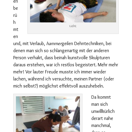
en
be
rü
h
Nahe
mt
en
und, mit Verlaub,
hammer
geilen Dehntechniken, bei
denen man sich so schlangenartig mit der anderen
Person verhakt, dass beinah kunstvolle Skulpturen
daraus erstehen, war ich restlos begeistert. Mehr mehr
mehr! Vor lauter Freude musste ich immer wieder
lachen, während ich versuchte, meinen Partner (oder
mich selbst?) möglichst effektvoll auszuhebeln.
Da kommt
man sich
unwillkürlich
derart nahe
manchmal,