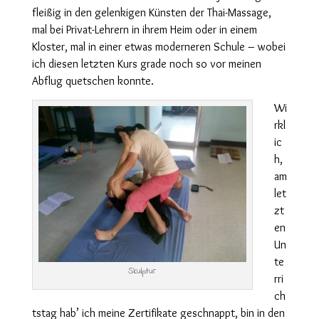
fleißig in den gelenkigen Künsten der Thai-Massage,
mal bei Privat-Lehrern in ihrem Heim oder in einem
Kloster, mal in einer etwas moderneren Schule – wobei
ich diesen letzten Kurs grade noch so vor meinen
Abflug quetschen konnte.
Wi
rkl
ic
h,
am
let
zt
en
Un
te
Skulptur
rri
ch
tstag hab’ ich meine Zertifikate geschnappt, bin in den