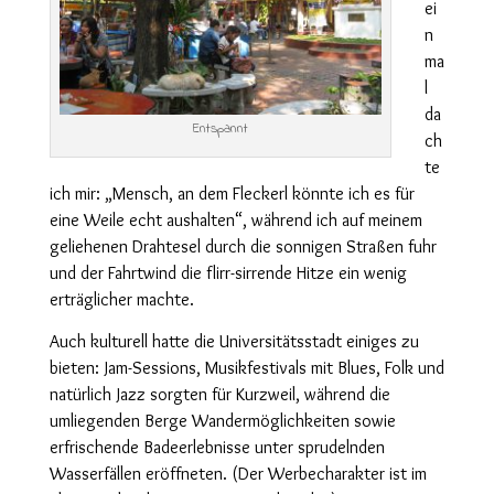
ei
n
ma
l
da
Entspannt
ch
te
ich mir: „Mensch, an dem Fleckerl könnte ich es für
eine Weile echt aushalten“, während ich auf meinem
geliehenen Drahtesel durch die sonnigen Straßen fuhr
und der Fahrtwind die flirr-sirrende Hitze ein wenig
erträglicher machte.
Auch kulturell hatte die Universitätsstadt einiges zu
bieten: Jam-Sessions, Musikfestivals mit Blues, Folk und
natürlich Jazz sorgten für Kurzweil, während die
umliegenden Berge Wandermöglichkeiten sowie
erfrischende Badeerlebnisse unter sprudelnden
Wasserfällen eröffneten. (Der Werbecharakter ist im