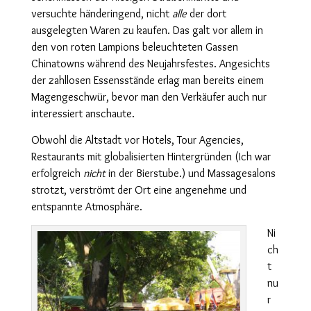
versuchte händeringend, nicht
alle
der dort
ausgelegten Waren zu kaufen. Das galt vor allem in
den von roten Lampions beleuchteten Gassen
Chinatowns während des Neujahrsfestes. Angesichts
der zahllosen Essensstände erlag man bereits einem
Magengeschwür, bevor man den Verkäufer auch nur
interessiert anschaute.
Obwohl die Altstadt vor Hotels, Tour Agencies,
Restaurants mit globalisierten Hintergründen (Ich war
erfolgreich
nicht
in der Bierstube.) und Massagesalons
strotzt, verströmt der Ort eine angenehme und
entspannte Atmosphäre.
Ni
ch
t
nu
r