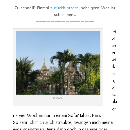
Zu schnell? Einmal
zurückblättern
, sehr gern: Was ist
schlimmer…
———————————————–
Jet
zt
ab
er
wi
rkl
ic
h,
ge
sc
Rosine
hla
ge
ne vier Wochen nur in einem Sofa? Jahaa! Nein.
So sehr ich mich auch sträubte, zwangen mich meine
widerspenstigen Beine dann doch in das eine oder