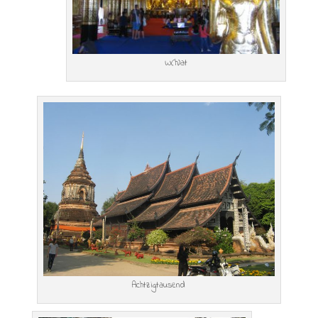
W(h)at
Achtzigtausend