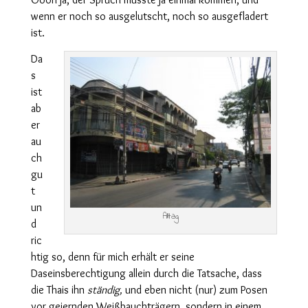
wenn er noch so ausgelutscht, noch so ausgefladert
ist.
Da
s
ist
ab
er
au
ch
gu
t
un
Alltag
d
ric
htig so, denn für mich erhält er seine
Daseinsberechtigung allein durch die Tatsache, dass
die Thais ihn
ständig,
und eben nicht (nur) zum Posen
vor geiernden Weißbauchträgern, sondern in einem