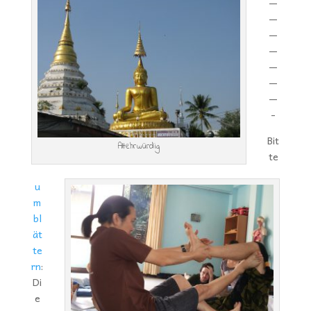
—
—
—
—
—
—
—
-
Bit
Altehrwürdig
te
u
m
bl
ät
te
rn
:
Di
e