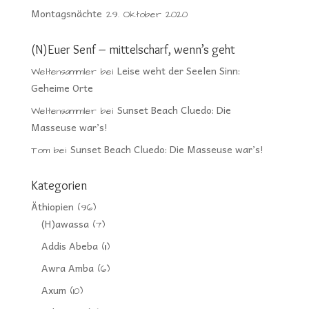
Montagsnächte
29. Oktober 2020
(N)Euer Senf – mittelscharf, wenn’s geht
Leise weht der Seelen Sinn:
Weltensammler
bei
Geheime Orte
Sunset Beach Cluedo: Die
Weltensammler
bei
Masseuse war’s!
Sunset Beach Cluedo: Die Masseuse war’s!
Tom
bei
Kategorien
Äthiopien
(96)
(H)awassa
(7)
Addis Abeba
(11)
Awra Amba
(6)
Axum
(10)