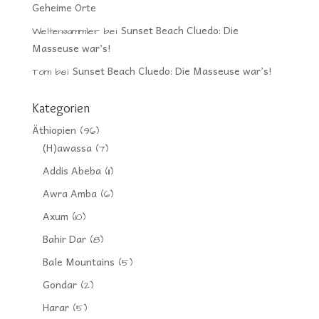
Geheime Orte
Sunset Beach Cluedo: Die
Weltensammler
bei
Masseuse war’s!
Sunset Beach Cluedo: Die Masseuse war’s!
Tom
bei
Kategorien
Äthiopien
(96)
(H)awassa
(7)
Addis Abeba
(11)
Awra Amba
(6)
Axum
(10)
Bahir Dar
(8)
Bale Mountains
(5)
Gondar
(2)
Harar
(5)