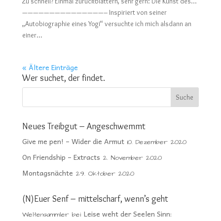
Zu schnell? Einmal zurückblättern, sehr gern: Die Kunst des…
———————————————– Inspiriert von seiner
„Autobiographie eines Yogi“ versuchte ich mich alsdann an
einer...
« Ältere Einträge
Wer suchet, der findet.
Neues Treibgut – Angeschwemmt
Give me pen! – Wider die Armut
10. Dezember 2020
On Friendship – Extracts
2. November 2020
Montagsnächte
29. Oktober 2020
(N)Euer Senf – mittelscharf, wenn’s geht
Leise weht der Seelen Sinn:
Weltensammler
bei