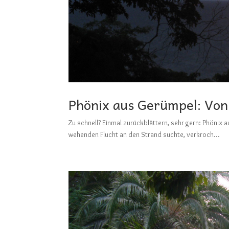
Phönix aus Gerümpel: Vo
Zu schnell? Einmal zurückblättern, sehr gern: Ph
wehenden Flucht an den Strand suchte, verkroch...