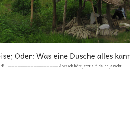
eise; Oder: Was eine Dusche alles kan
Frriend!… ———————————————– Aber ich höre jetzt auf, da ich ja nicht