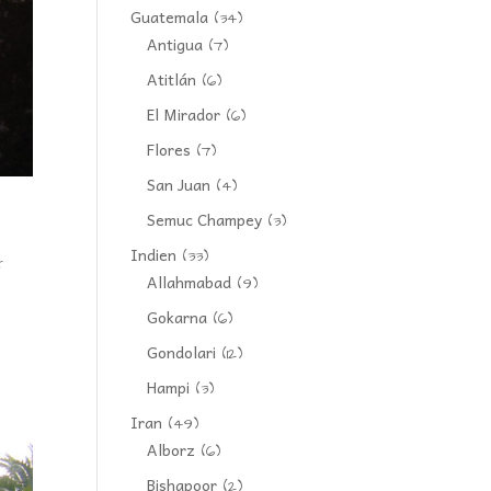
Guatemala
(34)
Antigua
(7)
Atitlán
(6)
El Mirador
(6)
Flores
(7)
San Juan
(4)
Semuc Champey
(3)
Indien
(33)
r
Allahmabad
(9)
Gokarna
(6)
Gondolari
(12)
Hampi
(3)
Iran
(49)
Alborz
(6)
Bishapoor
(2)