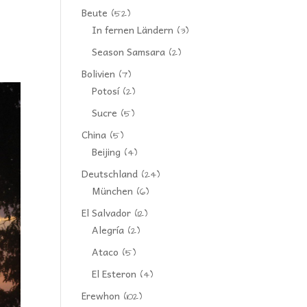
Beute
(52)
In fernen Ländern
(3)
Season Samsara
(2)
Bolivien
(7)
Potosí
(2)
Sucre
(5)
China
(5)
Beijing
(4)
Deutschland
(24)
München
(6)
El Salvador
(12)
Alegría
(2)
Ataco
(5)
El Esteron
(4)
Erewhon
(102)