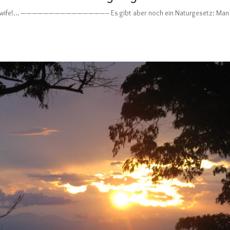
r your wife!… ———————————————– Es gibt aber noch ein Naturgesetz: Man