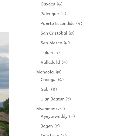
Oaxaca
(6)
Palenque
(13)
Puerto Escondido
(4)
San Cristóbal
(8)
San Mateo
(12)
Tulum
(3)
Valladolid
(4)
Mongolei
(13)
Changai
(6)
Gobi
(8)
Ulan Baatar
(3)
Myanmar
(25)
Ayeyarwaddy
(4)
Bagan
(3)
Inle Lake