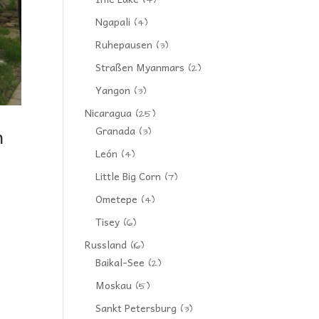
(4)
Ngapali
(4)
Ruhepausen
(3)
Straßen Myanmars
(2)
Yangon
(3)
Nicaragua
(25)
n
Granada
(3)
León
(4)
Little Big Corn
(7)
Ometepe
(4)
Tisey
(6)
Russland
(16)
Baikal-See
(2)
Moskau
(5)
Sankt Petersburg
(3)