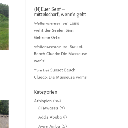
(N)Euer Senf –
mittelscharf, wenn’s geht
Leise
Weltensammler
bei
weht der Seelen Sinn:
Geheime Orte
Sunset
Weltensammler
bei
Beach Cluedo: Die Masseuse
war’s!
Sunset Beach
Tom
bei
Cluedo: Die Masseuse war’s!
Kategorien
Äthiopien
(96)
(H)awassa
(7)
Addis Abeba
(11)
Awra Amba
(6)