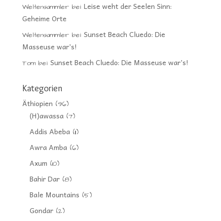
Leise weht der Seelen Sinn:
Weltensammler
bei
Geheime Orte
Sunset Beach Cluedo: Die
Weltensammler
bei
Masseuse war’s!
Sunset Beach Cluedo: Die Masseuse war’s!
Tom
bei
Kategorien
Äthiopien
(96)
(H)awassa
(7)
Addis Abeba
(11)
Awra Amba
(6)
Axum
(10)
Bahir Dar
(8)
Bale Mountains
(5)
Gondar
(2)