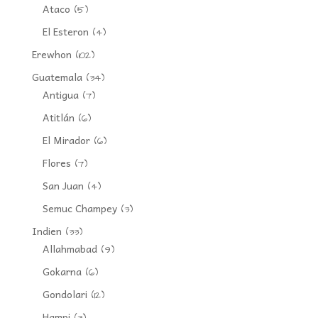
Ataco
(5)
El Esteron
(4)
Erewhon
(102)
Guatemala
(34)
Antigua
(7)
Atitlán
(6)
El Mirador
(6)
Flores
(7)
San Juan
(4)
Semuc Champey
(3)
Indien
(33)
Allahmabad
(9)
Gokarna
(6)
Gondolari
(12)
Hampi