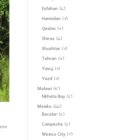
Esfahan
(6)
Hamedan
(3)
Qeshm
(4)
Shiraz
(6)
Shushtar
(3)
Tehran
(4)
Yasuj
(3)
Yazd
(3)
Malawi
(5)
Nkhata Bay
(2)
Mexiko
(66)
Bacalar
(2)
Campeche
(2)
eine
Mexico City
(7)