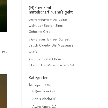
(N)Euer Senf –
mittelscharf, wenn’s geht
Leise
Weltensammler
bei
weht der Seelen Sinn:
Geheime Orte
Sunset
Weltensammler
bei
Beach Cluedo: Die Masseuse
war’s!
nzelt
Sunset Beach
Tom
bei
Cluedo: Die Masseuse war’s!
Kategorien
Äthiopien
(96)
(H)awassa
(7)
Addis Abeba
(11)
Awra Amba
(6)