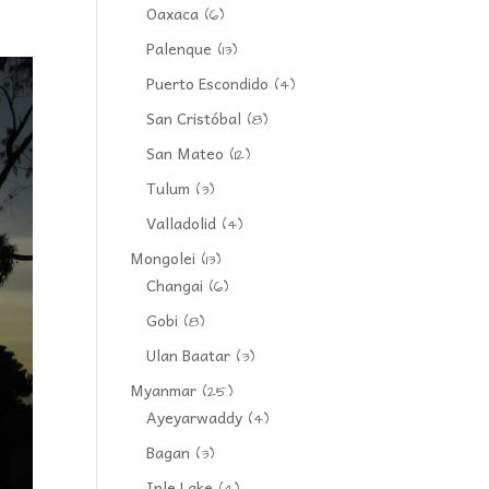
Oaxaca
(6)
Palenque
(13)
Puerto Escondido
(4)
San Cristóbal
(8)
San Mateo
(12)
Tulum
(3)
Valladolid
(4)
Mongolei
(13)
Changai
(6)
Gobi
(8)
Ulan Baatar
(3)
Myanmar
(25)
Ayeyarwaddy
(4)
Bagan
(3)
Inle Lake