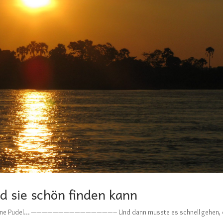
d sie schön finden kann
Begossene Pudel… ———————————————– Und dann musste es schnell gehen,