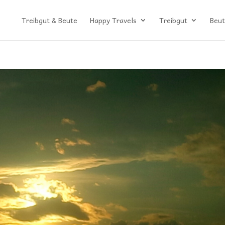
Treibgut & Beute
Happy Travels
Treibgut
Beut