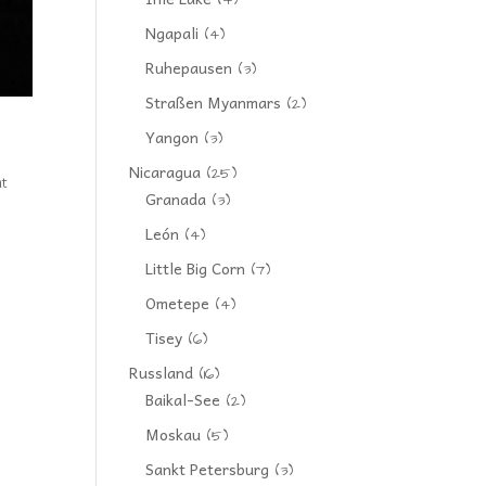
(4)
Ngapali
(4)
Ruhepausen
(3)
Straßen Myanmars
(2)
Yangon
(3)
Nicaragua
(25)
ht
Granada
(3)
León
(4)
Little Big Corn
(7)
Ometepe
(4)
Tisey
(6)
Russland
(16)
Baikal-See
(2)
Moskau
(5)
Sankt Petersburg
(3)