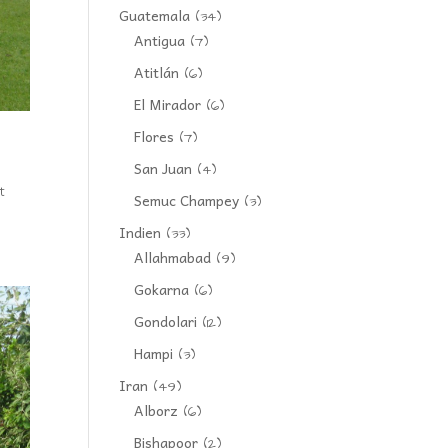
Guatemala
(34)
Antigua
(7)
Atitlán
(6)
El Mirador
(6)
Flores
(7)
San Juan
(4)
t
Semuc Champey
(3)
Indien
(33)
Allahmabad
(9)
Gokarna
(6)
Gondolari
(12)
Hampi
(3)
Iran
(49)
Alborz
(6)
Bishapoor
(2)