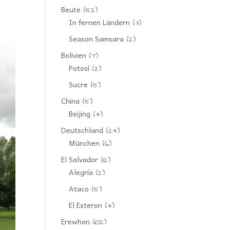
Beute
(52)
In fernen Ländern
(3)
Season Samsara
(2)
Bolivien
(7)
Potosí
(2)
Sucre
(5)
China
(5)
Beijing
(4)
Deutschland
(24)
München
(6)
El Salvador
(12)
Alegría
(2)
Ataco
(5)
El Esteron
(4)
Erewhon
(102)