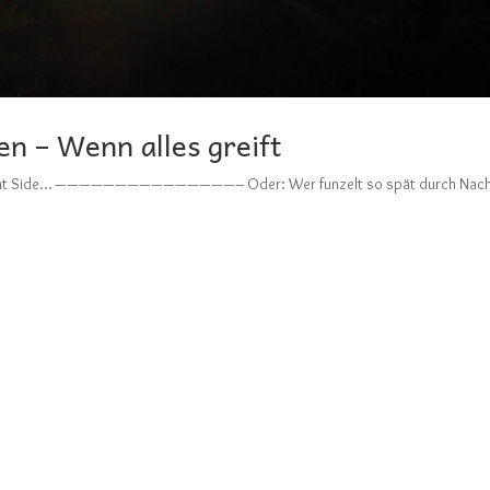
n – Wenn alles greift
he Bright Side… ———————————————– Oder: Wer funzelt so spät durch Nac