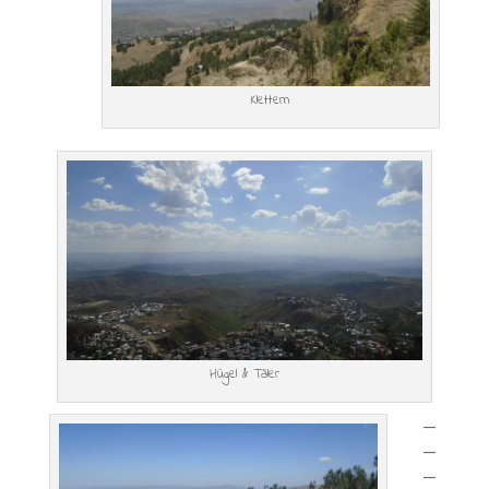
Klettern
Hügel & Täler
—
—
—