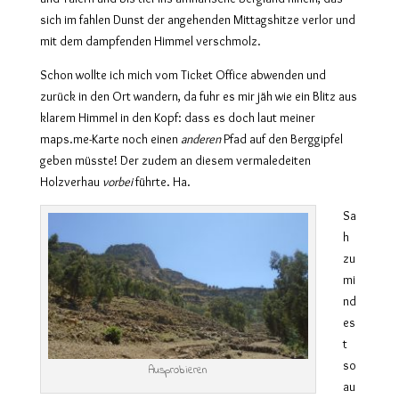
sich im fahlen Dunst der angehenden Mittagshitze verlor und
mit dem dampfenden Himmel verschmolz.
Schon wollte ich mich vom Ticket Office abwenden und
zurück in den Ort wandern, da fuhr es mir jäh wie ein Blitz aus
klarem Himmel in den Kopf: dass es doch laut meiner
maps.me-Karte noch einen
anderen
Pfad auf den Berggipfel
geben müsste! Der zudem an diesem vermaledeiten
Holzverhau
vorbei
führte. Ha.
Sa
h
zu
mi
nd
es
t
so
Ausprobieren
au