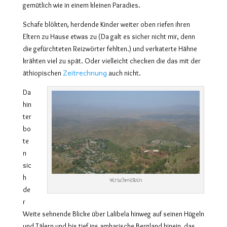
gemütlich wie in einem kleinen Paradies.
Schafe blökten, herdende Kinder weiter oben riefen ihren
Eltern zu Hause etwas zu (Da galt es sicher nicht mir, denn
die gefürchteten Reizwörter fehlten.) und verkaterte Hähne
krähten viel zu spät. Oder vielleicht checken die das mit der
Zeitrechnung
äthiopischen
auch nicht.
Da
hin
ter
bo
te
n
sic
h
Verschmelzen
de
r
Weite sehnende Blicke über Lalibela hinweg auf seinen Hügeln
und Tälern und bis tief ins amharische Bergland hinein, das