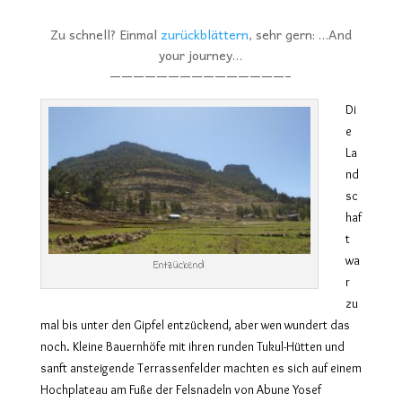
Zu schnell? Einmal
zurückblättern
, sehr gern: …And
your journey…
———————————————–
Di
e
La
nd
sc
haf
t
wa
Entzückend
r
zu
mal bis unter den Gipfel entzückend, aber wen wundert das
noch. Kleine Bauernhöfe mit ihren runden Tukul-Hütten und
sanft ansteigende Terrassenfelder machten es sich auf einem
Hochplateau am Fuße der Felsnadeln von Abune Yosef