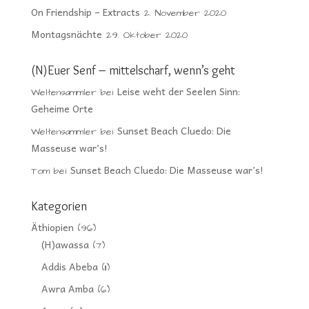
On Friendship – Extracts
2. November 2020
Montagsnächte
29. Oktober 2020
(N)Euer Senf – mittelscharf, wenn’s geht
Leise weht der Seelen Sinn:
Weltensammler
bei
Geheime Orte
Sunset Beach Cluedo: Die
Weltensammler
bei
Masseuse war’s!
Sunset Beach Cluedo: Die Masseuse war’s!
Tom
bei
Kategorien
Äthiopien
(96)
(H)awassa
(7)
Addis Abeba
(11)
Awra Amba
(6)