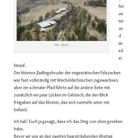
hin
un
ter
un
d
wi
Von oben
ed
er
hinauf.
Der kleinere Zwillingsbruder der majestätischen Felszacken
war fast vollständig mit Wacholderbüschen zugewachsen,
aber ein schmaler Pfad führte auf die andere Seite mit
zusätzlich ein paar Lücken im Gebüsch, die den Blick
freigaben auf das Kloster, das sich nunmehr unter mir
befand.
Ich hab’ Euch ja gesagt, dass ich das Ding von oben gesehen
habe.
Bevor wir uns an den zweiten haarsträubenden Abstieg