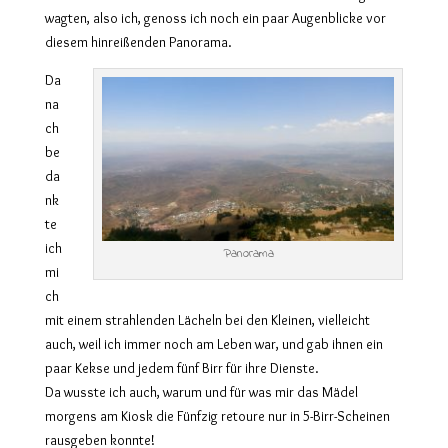
wagten, also ich, genoss ich noch ein paar Augenblicke vor
diesem hinreißenden Panorama.
Da
na
ch
be
da
nk
te
ich
Panorama
mi
ch
mit einem strahlenden Lächeln bei den Kleinen, vielleicht
auch, weil ich immer noch am Leben war, und gab ihnen ein
paar Kekse und jedem fünf Birr für ihre Dienste.
Da wusste ich auch, warum und für was mir das Mädel
morgens am Kiosk die Fünfzig retoure nur in 5-Birr-Scheinen
rausgeben konnte!