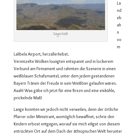
La
nd
eb
ah
n
Sagenhaft
vo
m
Lalibela Airport, herzallerliebst.
Vereinzelte Wolken loungten entspannt und in lockerem
Verbund am Firmament und rahmten die Szenerie in einen
weißblauen Schafsmantel, unter dem jedem gestandenen
Bayern Tränen der Freude in sein Weißbier gelaufen wären.
Aaah! Was gäbe ich jetzt für eine Brezn und eine eiskühle,
prickelnde Maß!
Lange konnten wir jedoch nicht verweilen, denn der örtliche
Pfarrer oder Ministrant, womöglich bewaffnet, schrie den
Kindern erbost entgegen, worauf sie mich eiligst von diesem
entrückten Ort auf dem Dach der äthiopischen Welt herunter