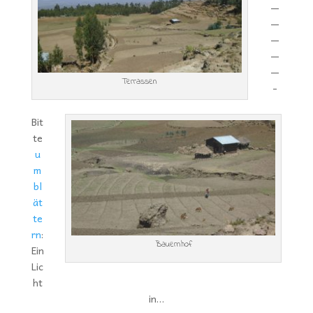
—
—
—
—
—
Terrassen
-
Bit
te
u
m
bl
ät
te
rn
:
Bauernhof
Ein
Lic
ht
in…