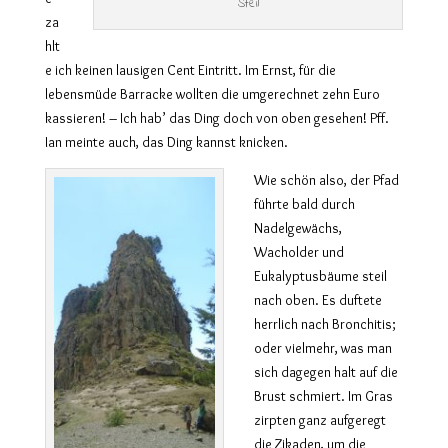
Steil
za
hlt
e ich keinen lausigen Cent Eintritt. Im Ernst, für die
lebensmüde Barracke wollten die umgerechnet zehn Euro
kassieren! – Ich hab’ das Ding doch von oben gesehen! Pff.
Ian meinte auch, das Ding kannst knicken.
Wie schön also, der Pfad
führte bald durch
Nadelgewächs,
Wacholder und
Eukalyptusbäume steil
nach oben. Es duftete
herrlich nach Bronchitis;
oder vielmehr, was man
sich dagegen halt auf die
Brust schmiert. Im Gras
zirpten ganz aufgeregt
die Zikaden, um die