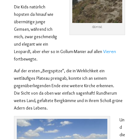
Die Kids natürlich
hopsten da hinauf wie
übermütige junge
Gemse
Gemsen, während ich
mich, zwar geschmeidig
und elegant wie ein
Vieren
Leopard!, aber eher so in Gollum-Manier auf allen
fortbewegte.
Auf der ersten „Bergspitze“, die in Wirklichkeit ein
weitläufiges Plateau preisgab, konnte ich an seinem
gegenüberliegenden Ende eine weitere Kirche erkennen.
Die Sicht von da oben war einfach sagenhaft! Rundherum
weites Land, gefaltete Bergkämme und in ihrem Schoß grüne
Adern des Lebens.
Un
d
die