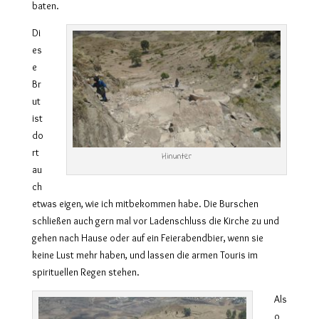
baten.
Di
es
e
Br
ut
ist
do
rt
Hinunter
au
ch
etwas eigen, wie ich mitbekommen habe. Die Burschen
schließen auch gern mal vor Ladenschluss die Kirche zu und
gehen nach Hause oder auf ein Feierabendbier, wenn sie
keine Lust mehr haben, und lassen die armen Touris im
spirituellen Regen stehen.
Als
o