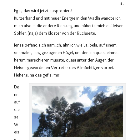
s.
Egal, das wird jetzt ausprobiert!
Kurzerhand und mit neuer Energie in den Wadln wandte ich
mich also in die andere Richtung und näherte mich auf leisen
Sohlen (naja) dem Kloster von der Rückseite.
Jenes befand sich nämlich, ähnlich wie Lalibela, auf einem
schmalen, lang gezogenen Hügel, um den ich quasi einmal
herum marschieren musste, quasi unter den Augen der
Fleisch gewordenen Vertreter des Allmächtigen vorbei.
Hehehe, na das gefiel mir.
De
nn
auf
die
se
W
eis
e