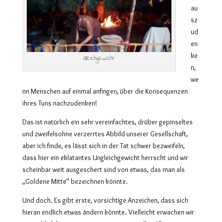
au
sz
ud
en
ke
Gleichgewicht
n,
we
nn Menschen auf einmal anfingen, über die Konsequenzen
ihres Tuns nachzudenken!
Das ist natürlich ein sehr vereinfachtes, drüber gepinseltes
und zweifelsohne verzerrtes Abbild unserer Gesellschaft,
aber ich finde, es lässt sich in der Tat schwer bezweifeln,
dass hier ein eklatantes Ungleichgewicht herrscht und wir
scheinbar weit ausgeschert sind von etwas, das man als
„Goldene Mitte“ bezeichnen könnte.
Und doch. Es gibt erste, vorsichtige Anzeichen, dass sich
hieran endlich etwas ändern könnte. Vielleicht erwachen wir