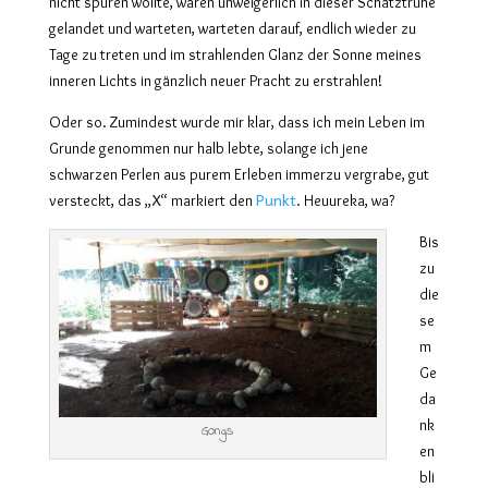
nicht spüren wollte, waren unweigerlich in dieser Schatztruhe
gelandet und warteten, warteten darauf, endlich wieder zu
Tage zu treten und im strahlenden Glanz der Sonne meines
inneren Lichts in gänzlich neuer Pracht zu erstrahlen!
Oder so.
Zumindest
wurde
mir
klar, dass ich mein Leben im
Grunde genommen nur halb lebte,
solange
ich
jene
schwarzen
Perlen
aus purem Erleben
immerzu vergrabe, gut
Punkt
versteckt,
das
„X“ markiert den
.
Heu
u
reka, wa?
Bis
zu
die
se
m
Ge
da
nk
Gongs
en
bli