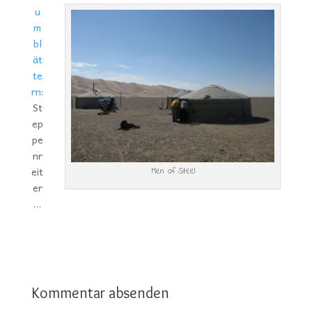
u
m
bl
ät
te
rn
:
St
ep
pe
nr
eit
Men of Steel
er
…
Kommentar absenden