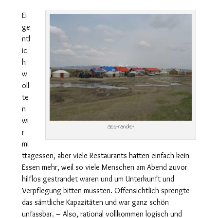
Ei
ge
ntl
ic
h
w
oll
te
n
wi
Gestrandet
r
mi
ttagessen, aber viele Restaurants hatten einfach kein
Essen mehr, weil so viele Menschen am Abend zuvor
hilflos gestrandet waren und um Unterkunft und
Verpflegung bitten mussten. Offensichtlich sprengte
das sämtliche Kapazitäten und war ganz schön
unfassbar. – Also, rational vollkommen logisch und