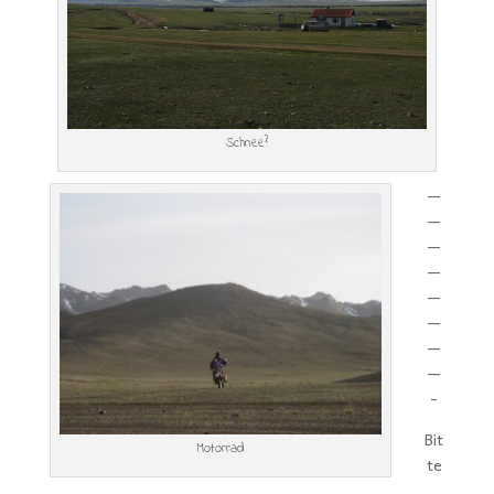
Schnee?
—
—
—
—
—
—
—
—
-
Bit
Motorrad
te