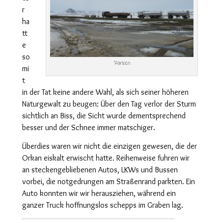
r
ha
tt
e
so
Parken
mi
t
in der Tat keine andere Wahl, als sich seiner höheren
Naturgewalt zu beugen: Über den Tag verlor der Sturm
sichtlich an Biss, die Sicht wurde dementsprechend
besser und der Schnee immer matschiger.
Überdies waren wir nicht die einzigen gewesen, die der
Orkan eiskalt erwischt hatte. Reihenweise fuhren wir
an steckengebliebenen Autos, LKWs und Bussen
vorbei, die notgedrungen am Straßenrand parkten. Ein
Auto konnten wir wir herausziehen, während ein
ganzer Truck hoffnungslos schepps im Graben lag.