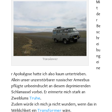
Mi
t
de
r
Be
sc
hr
ei
bu
ng
Transformer
ei
ne
r Apokalypse hatte ich also kaum untertrieben.
Allein unser unzerstörbarer russischer Armeebus
pflügte unbeeindruckt an diesem deprimierenden
Schlamassel vorbei. Er erinnerte mich stark an
Truhe
Zweiblums
.
Zudem würde ich mich ja nicht wundern, wenn das in
Transformer
Wirklichkeit ein
wäre.