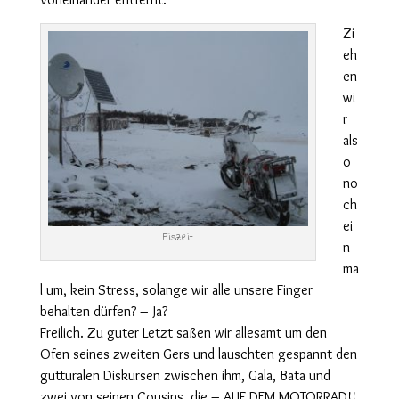
Zi
eh
en
wi
r
als
o
no
ch
ei
Eiszeit
n
ma
l um, kein Stress, solange wir alle unsere Finger
behalten dürfen? – Ja?
Freilich. Zu guter Letzt saßen wir allesamt um den
Ofen seines zweiten Gers und lauschten gespannt den
gutturalen Diskursen zwischen ihm, Gala, Bata und
zwei von seinen Cousins, die – AUF DEM MOTORRAD!!