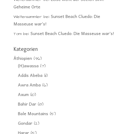
Geheime Orte
Sunset Beach Cluedo: Die
Weltensammler
bei
Masseuse war’s!
Sunset Beach Cluedo: Die Masseuse war’s!
Tom
bei
Kategorien
Äthiopien
(96)
(H)awassa
(7)
Addis Abeba
(11)
Awra Amba
(6)
Axum
(10)
Bahir Dar
(8)
Bale Mountains
(5)
Gondar
(2)
Harar
(5)