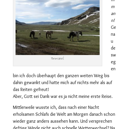
m
an
n!
Ge
na
u
de
sw
Mmmann!
eg
en
bin ich doch überhaupt den ganzen weiten Weg bis
dahin gewankt und hatte mich auf nichts mehr als auf
das Reiten gefreut!
Aber, Gott sei Dank war es ja nicht meine erste Reise.
Mittlerweile wusste ich, dass nach einer Nacht
erholsamen Schlafs die Welt am Morgen danach schon
wieder ganz anders aussehen kann. Und versprechen
deftige Winde nicht auch schnelle Wetterwechsel? Na,