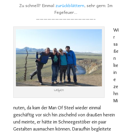
Zu schnell? Einmal
zurückblättern
, sehr gern: Im
Fegefeuer…
———————————————–
Wi
r
sa
ße
n
ke
in
e
ze
Welpen
hn
Mi
nuten, da kam der Man Of Steel wieder einmal
geschäftig vor sich hin zischelnd von draußen herein
und meinte, er hätte im Schneegestöber ein paar
Gestalten ausmachen können. Daraufhin begleitete