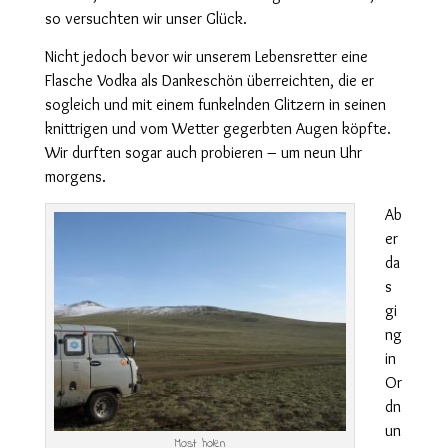
so versuchten wir unser Glück.
Nicht jedoch bevor wir unserem Lebensretter eine
Flasche Vodka als Dankeschön überreichten, die er
sogleich und mit einem funkelnden Glitzern in seinen
knittrigen und vom Wetter gegerbten Augen köpfte.
Wir durften sogar auch probieren – um neun Uhr
morgens.
Ab
er
da
s
gi
ng
in
Or
dn
un
Most holen