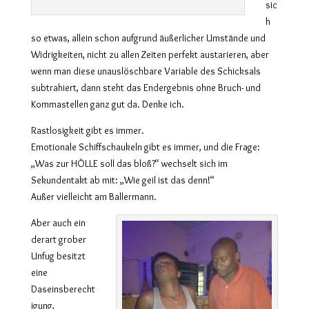
sic
h
so etwas, allein schon aufgrund äußerlicher Umstände und
Widrigkeiten, nicht zu allen Zeiten perfekt austarieren, aber
wenn man diese unauslöschbare Variable des Schicksals
subtrahiert, dann steht das Endergebnis ohne Bruch- und
Kommastellen ganz gut da. Denke ich.
Rastlosigkeit gibt es immer.
Emotionale Schiffschaukeln gibt es immer, und die Frage:
„Was zur HÖLLE soll das bloß?“ wechselt sich im
Sekundentakt ab mit: „Wie geil ist das denn!“
Außer vielleicht am Ballermann.
Aber auch ein
derart grober
Unfug besitzt
eine
Daseinsberecht
igung,