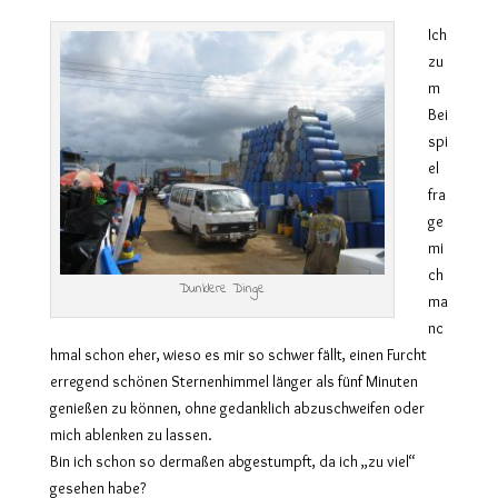
Ich
zu
m
Bei
spi
el
fra
ge
mi
ch
Dunklere Dinge
ma
nc
hmal schon eher, wieso es mir so schwer fällt, einen Furcht
erregend schönen Sternenhimmel länger als fünf Minuten
genießen zu können, ohne gedanklich abzuschweifen oder
mich ablenken zu lassen.
Bin ich schon so dermaßen abgestumpft, da ich „zu viel“
gesehen habe?