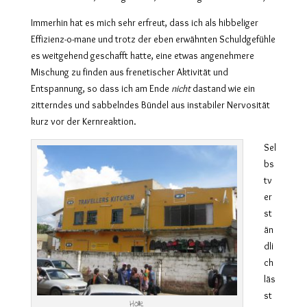
Immerhin hat es mich sehr erfreut, dass ich als hibbeliger
Effizienz-o-mane und trotz der eben erwähnten Schuldgefühle
es weitgehend geschafft hatte, eine etwas angenehmere
Mischung zu finden aus frenetischer Aktivität und
Entspannung, so dass ich am Ende
nicht
dastand wie ein
zitterndes und sabbelndes Bündel aus instabiler Nervosität
kurz vor der Kernreaktion.
Sel
bs
tv
er
st
än
dli
ch
läs
st
Hölle