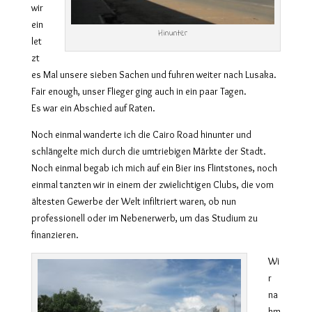
wir
ein
Hinunter
let
zt
es Mal unsere sieben Sachen und fuhren weiter nach Lusaka.
Fair enough, unser Flieger ging auch in ein paar Tagen.
Es war ein Abschied auf Raten.
Noch einmal wanderte ich die Cairo Road hinunter und
schlängelte mich durch die umtriebigen Märkte der Stadt.
Noch einmal begab ich mich auf ein Bier ins Flintstones, noch
einmal tanzten wir in einem der zwielichtigen Clubs, die vom
ältesten Gewerbe der Welt infiltriert waren, ob nun
professionell oder im Nebenerwerb, um das Studium zu
finanzieren.
Wi
r
na
hm