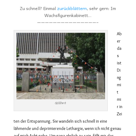
Zu schnell? Einmal
zurückblättern
, sehr gern: Im
Wachsfigurenkabinett…
———————————————–
Ab
er
da
s
ist
Di
ng
mi
t
mi
Gelähmt
r in
Zei
ten der Entspannung. Sie wandeln sich schnell in eine
lähmende und deprimierende Lethargie, wenn ich nicht genau
auf mich Acht gebe. Um ganz ehrlich zu sein, fällt mir das