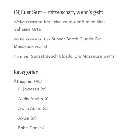
(N)Euer Senf – mittelscharf, wenn’s geht
Leise weht der Seelen Sinn:
Weltensammler
bei
Geheime Orte
Sunset Beach Cluedo: Die
Weltensammler
bei
Masseuse war’s!
Sunset Beach Cluedo: Die Masseuse war’s!
Tom
bei
Kategorien
Äthiopien
(96)
(H)awassa
(7)
Addis Abeba
(11)
Awra Amba
(6)
Axum
(10)
Bahir Dar
(8)