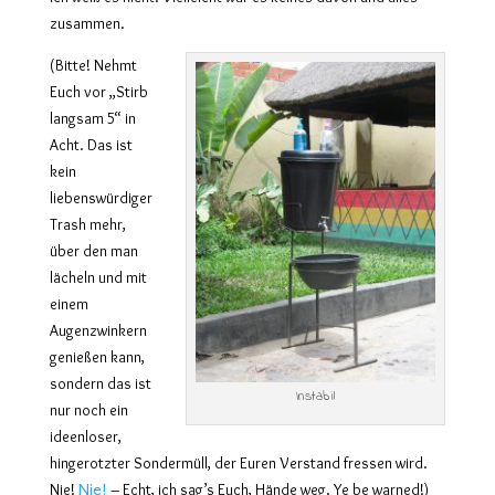
zusammen.
(Bitte! Nehmt
Euch vor „Stirb
langsam 5“ in
Acht. Das ist
kein
liebenswürdiger
Trash mehr,
über den man
lächeln und mit
einem
Augenzwinkern
genießen kann,
sondern das ist
Instabil
nur noch ein
ideenloser,
hingerotzter Sondermüll, der Euren Verstand fressen wird.
Nie!
Nie!
– Echt, ich sag’s Euch, Hände weg. Ye be warned!)