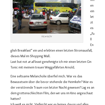
en
ein
let
zt
es
„Fu
Heimkehr
ll
En
glish Breakfast“ ein und erlebten einen letzten Stromausfall,
dieses Mal im Shopping Mall.
Last but not
at all
least genehmigte ich mir einen letzten Gin
Tonic mit meinem treuen Weggefährten Arnold.
Eine seltsame Melancholie überfiel mich. War es das
Bewusstsein über die bevor stehende die Heimkehr? War es
der verstörende Traum von letzter Nacht gewesen? Lag es an
dem grottenschlechten Film, den wir uns im Kino angeschaut
hatten?
Ich weiß es nicht. Vielleicht war es keines davon und alles