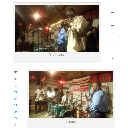
—
—
—
—
—
—
—
—
Anschwellen
-
Bit
te
u
m
bl
ät
te
rn
:
Combo
Z