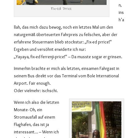
n,
Fix-ed Prrice
ins
h’a
llah, das mich dazu bewog, noch ein letztes Mal um den
naturgemäß überteuerten Fahrpreis zu feilschen, aber der
erfahrene Steuermann blieb stockstur: „Fix-ed prrice!“
Ergeben und versöhnt erwiderte ich nur:
„Yayaya, fix-ed ferrenji-price!“ – Da musste sogar er grinsen.
Immerhin brachte er mich als letzten, einsamen Fahrgast in
seinem Bus direkt vor das Terminal vom Bole International
Airport. Fair enough.
Oder vielmehr: ischschi.
Wenn ich also die letzten
Monate- Oh, ein
Stromausfall auf einem
Flughafen, das ist ja
interessant… – Wenn ich