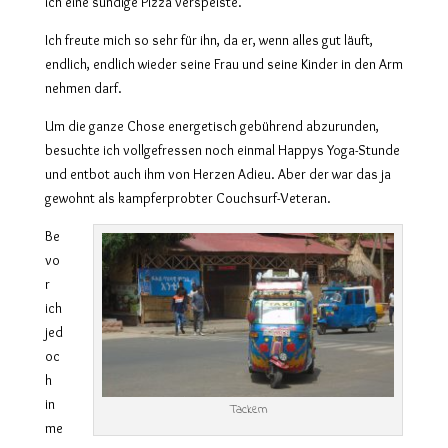
ich eine sündige Pizza verspeiste.
Ich freute mich so sehr für ihn, da er, wenn alles gut läuft,
endlich, endlich wieder seine Frau und seine Kinder in den Arm
nehmen darf.
Um die ganze Chose energetisch gebührend abzurunden,
besuchte ich vollgefressen noch einmal Happys Yoga-Stunde
und entbot auch ihm von Herzen Adieu. Aber der war das ja
gewohnt als kampferprobter Couchsurf-Veteran.
Be
vo
r
ich
jed
oc
h
in
Tackern
me