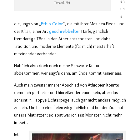
en
Fremd-Art
un
s
Ethio Color
die Jungs von „
“, die mit ihrer Masinka-Fiedel und
geschrabbelter
der K’rak, einer Art
Harfe, gänzlich
fremdartige Töne in den Äther entsendeten und dabei
Tradition und moderne Elemente (für mich) meisterhaft
miteinander verbanden.
Hab’ ich also doch noch meine Schwarte Kultur
abbekommen, wer sagt’s denn, am Ende kommt keiner aus.
Auch mein zweiter innerer Abschied von Äthiopien konnte
demnach perfekter und hinreißender kaum sein, aber das
scheint in Happys Lichterpegel auch gar nicht anders möglich
zu sein. Um halb eins fielen wir glücklich und hundemüde auf
unsere Matratzen; so spät war ich seit Monaten nicht mehr
im Bett.
Jet