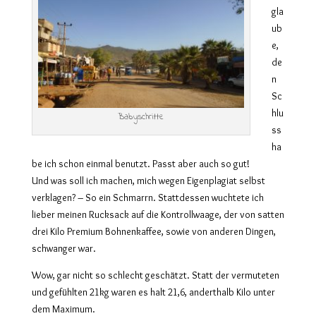
gla
ub
e,
de
n
Sc
hlu
Babyschritte
ss
ha
be ich schon einmal benutzt. Passt aber auch so gut!
Und was soll ich machen, mich wegen Eigenplagiat selbst
verklagen? – So ein Schmarrn. Stattdessen wuchtete ich
lieber meinen Rucksack auf die Kontrollwaage, der von satten
drei Kilo Premium Bohnenkaffee, sowie von anderen Dingen,
schwanger war.
Wow, gar nicht so schlecht geschätzt. Statt der vermuteten
und gefühlten 21kg waren es halt 21,6, anderthalb Kilo unter
dem Maximum.