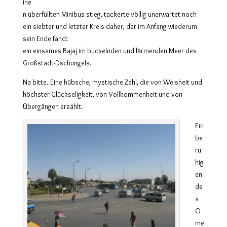
ine
n überfüllten Minibus stieg, tackerte völlig unerwartet noch
ein siebter und letzter Kreis daher, der im Anfang wiederum
sein Ende fand:
ein einsames Bajaj im buckelnden und lärmenden Meer des
Großstadt-Dschungels.
Na bitte. Eine hübsche, mystische Zahl, die von Weisheit und
höchster Glückseligkeit, von Vollkommenheit und von
Übergängen erzählt.
Ein
be
ru
hig
en
de
s
O
me