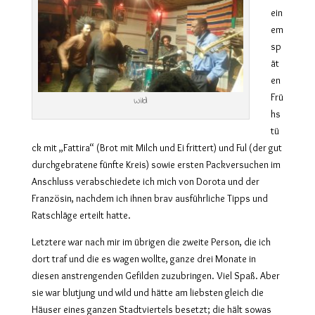
ein
em
sp
ät
en
Frü
Wild
hs
tü
ck mit „Fattira“ (Brot mit Milch und Ei frittert) und Ful (der gut
durchgebratene fünfte Kreis) sowie ersten Packversuchen im
Anschluss verabschiedete ich mich von Dorota und der
Französin, nachdem ich ihnen brav ausführliche Tipps und
Ratschläge erteilt hatte.
Letztere war nach mir im übrigen die zweite Person, die ich
dort traf und die es wagen wollte, ganze drei Monate in
diesen anstrengenden Gefilden zuzubringen. Viel Spaß. Aber
sie war blutjung und wild und hätte am liebsten gleich die
Häuser eines ganzen Stadtviertels besetzt; die hält sowas