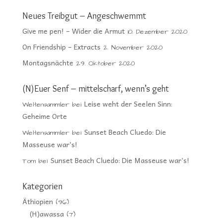
Neues Treibgut – Angeschwemmt
Give me pen! – Wider die Armut
10. Dezember 2020
On Friendship – Extracts
2. November 2020
Montagsnächte
29. Oktober 2020
(N)Euer Senf – mittelscharf, wenn’s geht
Leise weht der Seelen Sinn:
Weltensammler
bei
Geheime Orte
Sunset Beach Cluedo: Die
Weltensammler
bei
Masseuse war’s!
Sunset Beach Cluedo: Die Masseuse war’s!
Tom
bei
Kategorien
Äthiopien
(96)
(H)awassa
(7)