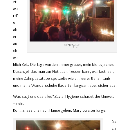
zt
wu
rd’
s
ab
er
au
Lichterpegel
ch
wir
klich Zeit. Die Tage wurden immer grauer, mein biologisches
Duschgel, das man zur Not auch fressen kann, war fast leer,
meine Zahnpastatube spotzelte wie ein leerer Benzintank
und meine Wanderschuhe fladerten langsam aber sicher aus.
Was sagt uns das alles? Zuviel Hygiene schadet der Umwelt
– nein:
Komm, lass uns nach Hause gehen, Marylou alter Junge.
Na
ch