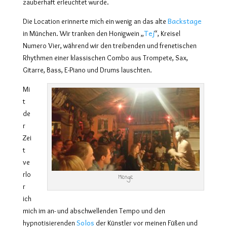
zauberhaft erleuchtet wurde.
Backstage
Die Location erinnerte mich ein wenig an das alte
Tej
in München. Wir tranken den Honigwein „
“, Kreisel
Numero Vier, während wir den treibenden und frenetischen
Rhythmen einer klassischen Combo aus Trompete, Sax,
Gitarre, Bass, E-Piano und Drums lauschten.
Mi
t
de
r
Zei
t
ve
rlo
Menge
r
ich
mich im an- und abschwellenden Tempo und den
Solos
hypnotisierenden
der Künstler vor meinen Füßen und