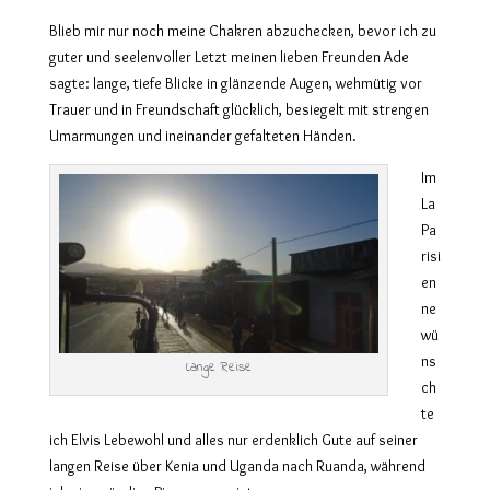
Blieb mir nur noch meine Chakren abzuchecken, bevor ich zu
guter und seelenvoller Letzt meinen lieben Freunden Ade
sagte: lange, tiefe Blicke in glänzende Augen, wehmütig vor
Trauer und in Freundschaft glücklich, besiegelt mit strengen
Umarmungen und ineinander gefalteten Händen.
Im
La
Pa
risi
en
ne
wü
ns
Lange Reise
ch
te
ich Elvis Lebewohl und alles nur erdenklich Gute auf seiner
langen Reise über Kenia und Uganda nach Ruanda, während