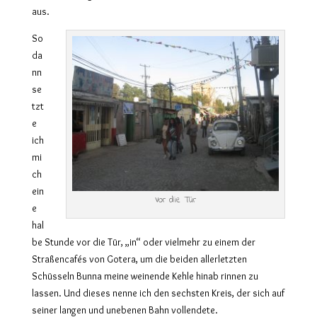
aus.
So
da
nn
se
tzt
e
ich
mi
ch
ein
Vor die Tür
e
hal
be Stunde vor die Tür, „in“ oder vielmehr zu einem der
Straßencafés von Gotera, um die beiden allerletzten
Schüsseln Bunna meine weinende Kehle hinab rinnen zu
lassen. Und dieses nenne ich den sechsten Kreis, der sich auf
seiner langen und unebenen Bahn vollendete.