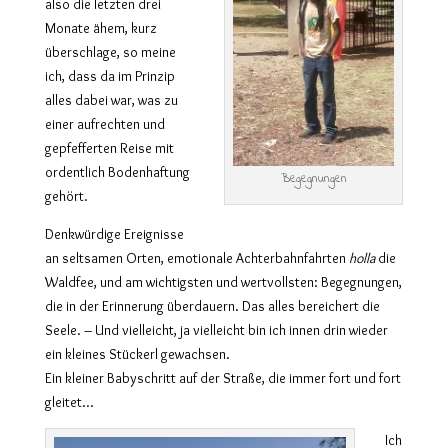
also die letzten drei
Monate ähem, kurz
überschlage, so meine
ich, dass da im Prinzip
alles dabei war, was zu
einer aufrechten und
gepfefferten Reise mit
ordentlich Bodenhaftung
Begegnungen
gehört.
Denkwürdige Ereignisse
an seltsamen Orten, emotionale Achterbahnfahrten
holla
die
Waldfee, und am wichtigsten und wertvollsten: Begegnungen,
die in der Erinnerung überdauern. Das alles bereichert die
Seele. – Und vielleicht, ja vielleicht bin ich innen drin wieder
ein kleines Stückerl gewachsen.
Ein kleiner Babyschritt auf der Straße, die immer fort und fort
gleitet…
Ich